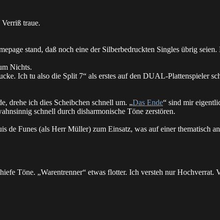
 Verriß traue.
age stand, daß noch eine der Silberbedruckten Singles übrig seien. D
um Nichts.
. Ich tu also die Split 7“ als erstes auf den DUAL-Plattenspieler sc
nde, drehe ich dies Scheibchen schnell um. „
Das Ende
“ sind mir eigentli
wahnsinnig schnell durch disharmonische Töne zerstören.
s de Funes (als Herr Müller) zum Einsatz, was auf einer thematisch a
fe Töne. „Warentrenner“ etwas flotter. Ich versteh nur Hochverrat. Vie