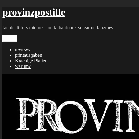
Zum
provinzpostille
Inhalt
springen
fachblatt fürs internet. punk. hardcore. screamo. fanzines.
Menü
reviews
printausgaben
Krachige Platten
warum?