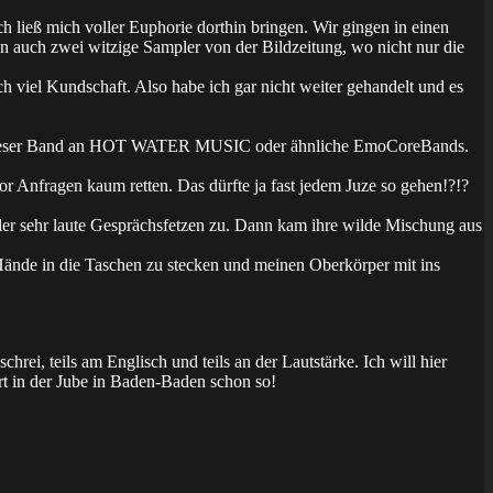
ch ließ mich voller Euphorie dorthin bringen. Wir gingen in einen
n auch zwei witzige Sampler von der Bildzeitung, wo nicht nur die
ich viel Kundschaft. Also habe ich gar nicht weiter gehandelt und es
an dieser Band an HOT WATER MUSIC oder ähnliche EmoCoreBands.
or Anfragen kaum retten. Das dürfte ja fast jedem Juze so gehen!?!?
r sehr laute Gesprächsfetzen zu. Dann kam ihre wilde Mischung aus
ände in die Taschen zu stecken und meinen Oberkörper mit ins
rei, teils am Englisch und teils an der Lautstärke. Ich will hier
t in der Jube in Baden-Baden schon so!