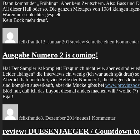
Dann kommt der „Frühling“. Aber kein Zwitschern. Also Bass und Dru
All dieser Hall oder so. Die ganzen Mixtapes von 1984 klangen irgen
Waren nur schlechter gespielt.
Kein Bock mehr drauf.
Autor
Veröffentlicht
Kategorien
am
felixfrantic
13. Januar 2015
review
Schreibe einen Kommentar
Ausgabe Numero 2 is coming!
Ha! Der Sampler ist komplett! Fragt mich nicht wie, aber es sind wi
Leider „hängen“ die Interviews ein wenig (ich war auch spät dran) s
Aber ich hab noch drei, vier Hefte der Nummer 1, die übrigens lob
sind komplett ausverkauft, aber die Mucke gibts bei
www.provinzpost
Blöd nur, daß ich das Layout diesmal anders machen will / wollte (?)
Egal!
Autor
Veröffentlicht
Kategorien
zu
am
Ausgabe
felixfrantic
8. Dezember 2014
neues
1 Kommentar
Numero
2
is
review: DUESENJAEGER / Countdown to
coming!