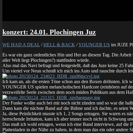
konzert: 24.01. Plochingen Juz
WE HAD A DEAL
/
HELL & BACK
/
YOUNGER US
im JUZE 
Es war ein ganz ordentliches Hin und Her an diesem Tag. Die Arbeit w
aller Welt liegt Plochingen?) stattfinden würde.
Also mal das Navi befragt und festgestellt, daß das Juze keine 25 Fahr
Um viertel vor Neun schmiß ich mich ins Auto und rauschte durch lei
Ich kam an, als die ersten Töne schon aus den Boxen dröhnten. Ich w
YOUNGER US spielen melancholischen Hardcore (reinhören auf d
verzweifelte Seele zwischen dem noch müden Publikum aus dem Hal
Der Funke wollte auch bei mir noch nicht zünden und so war die halbe
Dann kam die nächste Band auf die Bühne und ich dachte, es seien
Ja, diese Peinlichkeit musste ich 1, 2 Songs ertragen. Sie waren es
herrschende Irritation, kam ich aber immer noch nicht in Schwung und 
Das muß ich wohl ertragen, wenn ich eine Band interviewe, auf die 
Plattenladen in der Nähe zu haben, in dem man das ein oder andere