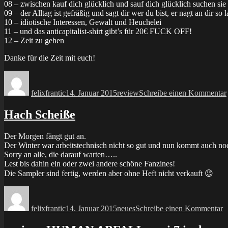
08 – zwischen kauf dich glücklich und sauf dich glücklich suchen sie 
09 – der Alltag ist gefräßig und sagt dir wer du bist, er nagt an dir so l
10 – idiotische Interessen, Gewalt und Heuchelei
11 – und das anticapitalist-shirt gibt’s für 20€ FUCK OFF!
12 – Zeit zu gehen
Danke für die Zeit mit euch!
Autor
Veröffentlicht
Kategorien
am
felixfrantic
14. Januar 2015
review
Schreibe einen Kommentar
Hach Scheiße
Der Morgen fängt gut an.
Der Winter war arbeitstechnisch nicht so gut und nun kommt auch no
Sorry an alle, die darauf warten…..
Lest bis dahin ein oder zwei andere schöne Fanzines!
Die Sampler sind fertig, werden aber ohne Heft nicht verkauft 😉
Autor
Veröffentlicht
Kategorien
z
am
H
felixfrantic
14. Januar 2015
neues
Schreibe einen Kommentar
S