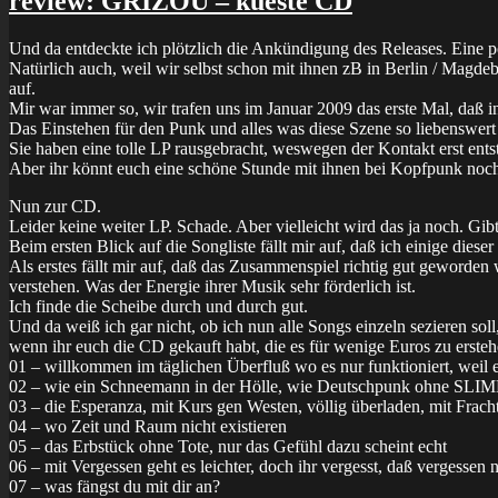
review: GRIZOU – kueste CD
Und da entdeckte ich plötzlich die Ankündigung des Releases. Eine p
Natürlich auch, weil wir selbst schon mit ihnen zB in Berlin / Mag
auf.
Mir war immer so, wir trafen uns im Januar 2009 das erste Mal, daß
Das Einstehen für den Punk und alles was diese Szene so liebenswert
Sie haben eine tolle LP rausgebracht, weswegen der Kontakt erst entst
Aber ihr könnt euch eine schöne Stunde mit ihnen bei Kopfpunk noch
Nun zur CD.
Leider keine weiter LP. Schade. Aber vielleicht wird das ja noch. Gibt
Beim ersten Blick auf die Songliste fällt mir auf, daß ich einige die
Als erstes fällt mir auf, daß das Zusammenspiel richtig gut geworden w
verstehen. Was der Energie ihrer Musik sehr förderlich ist.
Ich finde die Scheibe durch und durch gut.
Und da weiß ich gar nicht, ob ich nun alle Songs einzeln sezieren s
wenn ihr euch die CD gekauft habt, die es für wenige Euros zu ersteh
01 – willkommen im täglichen Überfluß wo es nur funktioniert, weil e
02 – wie ein Schneemann in der Hölle, wie Deutschpunk ohne SLI
03 – die Esperanza, mit Kurs gen Westen, völlig überladen, mit Frach
04 – wo Zeit und Raum nicht existieren
05 – das Erbstück ohne Tote, nur das Gefühl dazu scheint echt
06 – mit Vergessen geht es leichter, doch ihr vergesst, daß vergessen 
07 – was fängst du mit dir an?