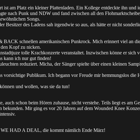
ist am Platz ein kleiner Plattenladen. Ein Kollege entdeckte ihn und i
 fragte nach Punk und NDW und fand zwischen all den Flohmarktscheibe
gewöhnlichen Songs.
er Besitzer des Ladens sah irgendwie so aus, als hätte er nicht sonderl
LL & BACK schnellen amerikanischen Punkrock. Mich erinnert viel 
, den Kopf zu nicken.
nstadtjuze tolle Krachkonzerte veranstaltet. Inzwischen könne er sich v
 kann ich nur gut finden!
ten reduziert. Micha, der Sänger spielte über einen kleinen Sample
 vorsichtige Publikum. Ich begann vor Freude mir hemmungslos die H
 können und wollen, was sie da tun!
, auch schon beim Hören zuhause, nicht verstehe. Teils liegt es am Gesch
ern bekunden. Mir ging es vor 20 Jahren auf dem Wounded Knee Konzer
ntensiv.
e von WE HAD A DEAL, die kommt nämlich Ende März!