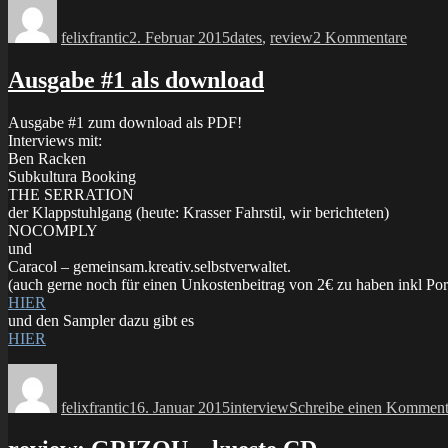
Autor
Veröffentlicht
Kategorien
zu
am
konzer
felixfrantic
2. Februar 2015
dates
,
review
2 Kommentare
24.01.
Ploch
Juz
Ausgabe #1 als download
Ausgabe #1 zum download als PDF!
Interviews mit:
Ben Racken
Subkultura Booking
THE SERRATION
der Klappstuhlgang (heute: Krasser Fahrstil, wir berichteten)
NOCOMPLY
und
Caracol – gemeinsam.kreativ.selbstverwaltet.
(auch gerne noch für einen Unkostenbeitrag von 2€ zu haben inkl Por
HIER
und den Sampler dazu gibt es
HIER
Autor
Veröffentlicht
Kategorien
am
felixfrantic
16. Januar 2015
interview
Schreibe einen Komment