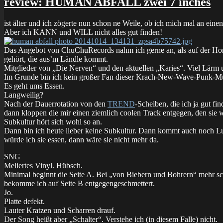
review: HUMAN ABFALL zwei 7 inches
ist älter und ich zögerte nun schon ne Weile, ob ich mich mal an einen
Aber ich KANN und WILL nicht alles gut finden!
Das Angebot von ChuChuRecords nahm ich gerne an, als auf der Homep
gehört, die aus’m Ländle kommt.
Mitglieder von „Die Nerven“ und den aktuellen „Karies“. Viel Lärm 
Im Grunde bin ich kein großer Fan dieser Krach-New-Wave-Punk-Mucke
Es geht ums Essen.
Langweilig?
Nach der Dauerrotation von den
TREND
-Scheiben, die ich ja gut fi
dann kloppen die mir einen ziemlich coolen Track entgegen, den sie 
Subkultur hört sich wohl so an.
Dann bin ich heute lieber keine Subkultur. Dann kommt auch noch Lui
würde ich sie essen, dann wäre sie nicht mehr da.
SNG
Meliertes Vinyl. Hübsch.
Minimal beginnt die Seite A. Bei „von Biebern und Bohrern“ mehr schie
bekomme ich auf Seite B entgegengeschmettert.
Jo.
Platte defekt.
Lauter Kratzen und Scharren drauf.
Der Song heißt aber „Schalter“. Verstehe ich (in diesem Falle) nicht.