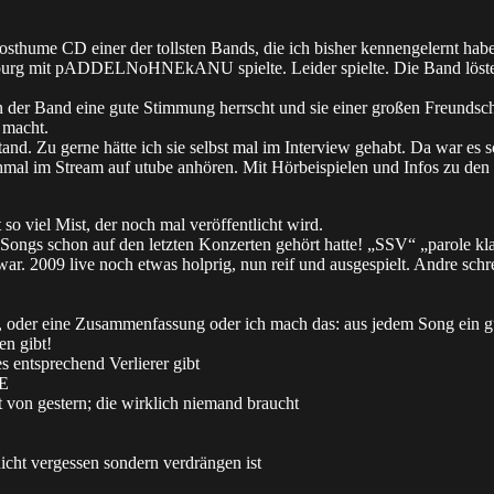
osthume CD einer der tollsten Bands, die ich bisher kennengelernt hab
deburg mit pADDELNoHNEkANU spielte. Leider spielte. Die Band löste 
 in der Band eine gute Stimmung herrscht und sie einer großen Freunds
 macht.
and. Zu gerne hätte ich sie selbst mal im Interview gehabt. Da war es s
mal im Stream auf utube anhören. Mit Hörbeispielen und Infos zu den
 so viel Mist, der noch mal veröffentlicht wird.
ser Songs schon auf den letzten Konzerten gehört hatte! „SSV“ „parole 
ar. 2009 live noch etwas holprig, nun reif und ausgespielt. Andre schre
oll, oder eine Zusammenfassung oder ich mach das: aus jedem Song ein 
en gibt!
s entsprechend Verlierer gibt
ME
t von gestern; die wirklich niemand braucht
nicht vergessen sondern verdrängen ist