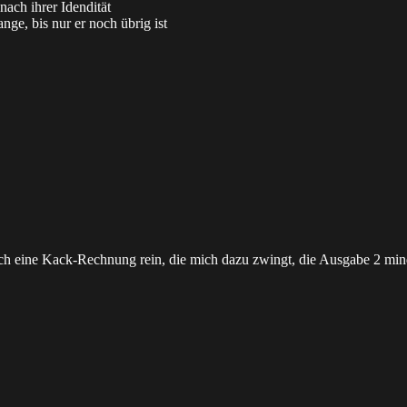
nach ihrer Idendität
ange, bis nur er noch übrig ist
zu
review:
GRIZOU
–
kueste
CD
ch eine Kack-Rechnung rein, die mich dazu zwingt, die Ausgabe 2 mind
u
ach
cheiße