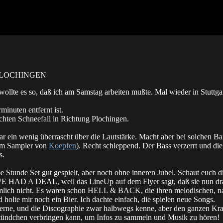
PLOCHINGEN
ollte es so, daß ich am Samstag arbeiten mußte. Mal wieder in Stuttga
minuten entfernt ist.
chten Schneefall in Richtung Plochingen.
ar ein wenig überrascht über die Lautstärke. Macht aber bei solchen B
em Sampler von
Koepfen
). Recht schleppend. Der Bass verzerrt und die 
s.
 Stunde Set gut gespielt, aber noch ohne inneren Jubel. Schaut euch d
 WE HAD A DEAL, weil das LineUp auf dem Flyer sagt, daß sie nun dr
 nämlich nicht. Es waren schon HELL & BACK, die ihren melodischen, n
holte mir noch ein Bier. Ich dachte einfach, die spielen neue Songs.
Ferne, und die Discographie zwar halbwegs kenne, aber den ganzen Kr
 Stündchen verbringen kann, um Infos zu sammeln und Musik zu hören!