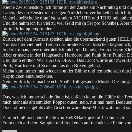
Kleine Zwischenstory: ich filmte an der Zacke am Nachmittag und dort 
Laden, dessen Fenster mit riesigen Aufklebern verdunkelt sind. Ich
MajorLabelScheiße drauf ist, sondern NICHTS und TRIO mit außer
Und die nahm ich für viel zu viel Geld mit (n 5er pro Scheibe). Aber d
für in Ordnung empfunden.
Zurück auf dem Konzert spielten also die überraschend guten HE
Nur das hier viel mehr Tempo drinne steckt. Ein bisschen begann ich
In der Umbaupause unterhielt ich mich mit Dennis, der in diesem Klei
Aber er macht in der Hauptsache Hardcore und Punk für n Fünfer. Das
Und dann endlich WE HAD A DEAL. Das Licht wurde auf zwei Bauleuch
Punk, Hardcore und Screamo aus den Boxen gefetzt.
Micha kam immer mal wieder von der Bühne und rempelte sich durchs
Kopfnicken einzubeziehen.
Nein, wirklich, es machte echt Spaß! Toll gespielte Musik. Die Jungs
Das, was ich immer schade finde ist, daß ich kaum die Hälfte der Texte
mich nicht als altersmilden Popper outen, nein, nur mal mein Bedau
Doch ohne das gefühlvolle Geschrei wäre diese Musik wohl nicht so i
Zum Schluß noch eine Platte von Hell&Back gekauft! Lohnt sich!
Freut euch auf dem Sampler und freut euch auf die nächste Platt