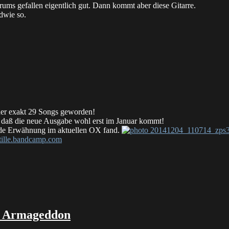
ms gefallen eigentlich gut. Dann kommt aber diese Gitarre.
dwie so.
zu
review:
HUMAN
ABFALL
zwei
7
inches
eder exakt 29 Songs geworden!
o daß die neue Ausgabe wohl erst im Januar kommt!
ende Erwähnung im aktuellen OX fand.
ille.bandcamp.com
 Armageddon