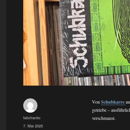
Schubkarre
Von
au
getriebe – ausführl
Autor
felixfrantic
verschmaust.
Veröffentlicht
7. Mai 2025