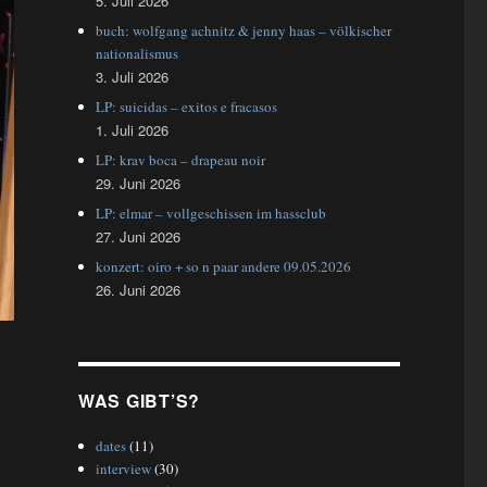
5. Juli 2026
buch: wolfgang achnitz & jenny haas – völkischer
nationalismus
3. Juli 2026
LP: suicidas – exitos e fracasos
1. Juli 2026
LP: krav boca – drapeau noir
29. Juni 2026
LP: elmar – vollgeschissen im hassclub
27. Juni 2026
konzert: oiro + so n paar andere 09.05.2026
26. Juni 2026
WAS GIBT’S?
dates
(11)
interview
(30)