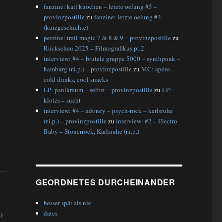
fanzine: karl knochen – letzte oelung #5 –
provinzpostille
zu
fanzine: letzte oelung #3
(kurzgeschichte)
perzine: trail magic 7 & 8 & 9 – provinzpostille
zu
Rückschau 2025 – Filmografikus pt.2
interview: #4 – brutale gruppe 5000 – synthpunk –
hamburg (r.i.p.) – provinzpostille
zu
MC: apéro –
cold drinks, cool snacks
LP: panikraum – selbst – provinzpostille
zu
LP:
klotzs – sucht
interview: #4 – adoney – psych-rock – karlsruhe
(r.i.p.) – provinzpostille
zu
interview: #2 – Electro
Baby – Stonerrock, Karlsruhe (r.i.p.)
GEORDNETES DURCHEINANDER
besser spät als nie
dates
)