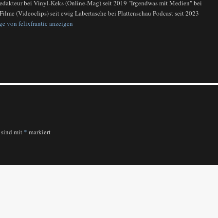
Redakteur bei Vinyl-Keks (Online-Mag) seit 2019 "Irgendwas mit Medien" bei
Filme (Videoclips) seit ewig Labertasche bei Plattenschau Podcast seit 2023
ge von felixfrantic anzeigen
r sind mit
*
markiert