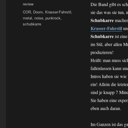
am
Kategorien
review
Die Band gibt es sch
Schlagwörter
COR
,
Doom
,
Krasser-Fahrstil
,
sie das was sie tun,
metal
,
noise
,
punkrock
,
Schubkarre
machen 
schubkarre
Krasser-Fahrstil
und
Schubkarre
ist ein
im Stil, aber allen 
produzieren!
Heißt: man muss sic
fallenlassen kann un
Intros haben sie wie
ein! Allein die letz
sind je knapp 7 Min
Sie haben eine expe
eben auch daran.
Im Ganzen ist das ga