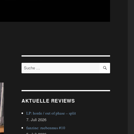
SUCHEN
Suche
nach:
AKTUELLE REVIEWS
LP: horde / out of phase – split
7. Juli 2026
fanzine: ruebenmus #10