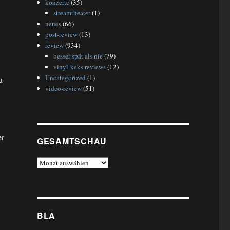
konzerte
(35)
streamtheater
(1)
neues
(66)
post-review
(13)
review
(934)
besser spät als nie
(79)
vinyl-keks reviews
(12)
Uncategorized
(1)
u
video-review
(51)
er
GESAMTSCHAU
gesamtschau
BLA