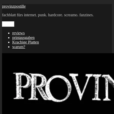
Zum
provinzpostille
Inhalt
fachblatt fürs internet. punk. hardcore. screamo. fanzines.
springen
Menü
reviews
printausgaben
Krachige Platten
warum?