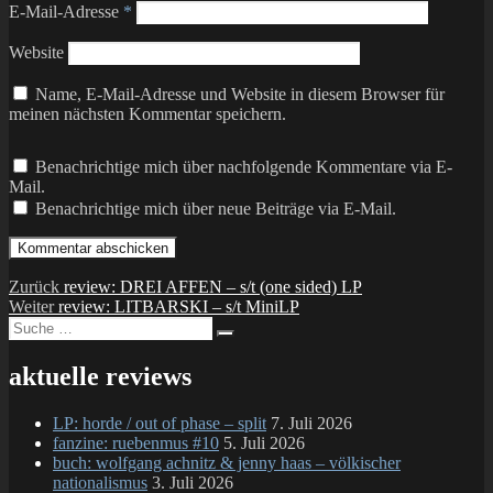
E-Mail-Adresse
*
Website
Name, E-Mail-Adresse und Website in diesem Browser für
meinen nächsten Kommentar speichern.
Benachrichtige mich über nachfolgende Kommentare via E-
Mail.
Benachrichtige mich über neue Beiträge via E-Mail.
Beitragsnavigation
Vorheriger
Zurück
review: DREI AFFEN – s/t (one sided) LP
Nächster
Beitrag:
Weiter
review: LITBARSKI – s/t MiniLP
Suche
Beitrag:
Suchen
nach:
aktuelle reviews
LP: horde / out of phase – split
7. Juli 2026
fanzine: ruebenmus #10
5. Juli 2026
buch: wolfgang achnitz & jenny haas – völkischer
nationalismus
3. Juli 2026