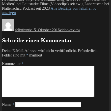
Medien" bei Lautstarke Filme (Videoclips) seit ewig Labertasche bei
Plattenschau Podcast seit 2023
Alle Beiträge von felixfrantic
anzeigen
Autor
Veröffentlicht
Kategorien
am
felixfrantic
15. Oktober 2016
video-review
Schreibe einen Kommentar
Deine E-Mail-Adresse wird nicht veröffentlicht.
Erforderliche
Felder sind mit
*
markiert
Kommentar
*
Name
*