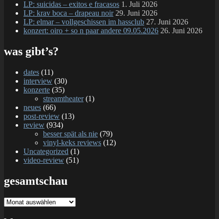
LP: suicidas – exitos e fracasos
1. Juli 2026
LP: krav boca – drapeau noir
29. Juni 2026
LP: elmar – vollgeschissen im hassclub
27. Juni 2026
konzert: oiro + so n paar andere 09.05.2026
26. Juni 2026
was gibt’s?
dates
(11)
interview
(30)
konzerte
(35)
streamtheater
(1)
neues
(66)
post-review
(13)
review
(934)
besser spät als nie
(79)
vinyl-keks reviews
(12)
Uncategorized
(1)
video-review
(51)
gesamtschau
gesamtschau