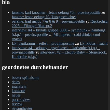
bla
fanzine: karl knochen – letzte oelung #5 – provinzpostille
zu
fanzine: letzte oelung #3 (kurzgeschichte)
perzine: trail magic 7 & 8 & 9 – provinzpostille
zu
Rückschau
2025 – Filmografikus pt.2
interview: #4 – brutale gruppe 5000 – synthpunk – hamburg
(r.i.p.) – provinzpostille
zu
MC: apéro – cold drinks, cool
snacks
LP: panikraum – selbst – provinzpostille
zu
LP: klotzs – sucht
interview: #4 – adoney – psych-rock – karlsruhe (r.i.p.) –
provinzpostille
zu
interview: #2 – Electro Baby – Stonerrock,
Karlsruhe (r.i.p.)
geordnetes durcheinander
besser spät als nie
dates
interview
konzerte
neues
post-review
review
streamtheater