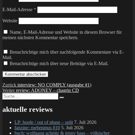
E-Mail-Adresse
*
Website
Name, E-Mail-Adresse und Website in diesem Browser für
meinen nächsten Kommentar speichern.
Benachrichtige mich über nachfolgende Kommentare via E-
Mail.
Benachrichtige mich über neue Beiträge via E-Mail.
Beitragsnavigation
Vorheriger
Zurück
interview: NO COMPLY (ausgabe #1)
Nächster
Beitrag:
Weiter
review: ADONEY – chagrin CD
Suche
Beitrag:
Suchen
nach:
aktuelle reviews
LP: horde / out of phase – split
7. Juli 2026
fanzine: ruebenmus #10
5. Juli 2026
buch: wolfgang achnitz & jenny haas – völkischer