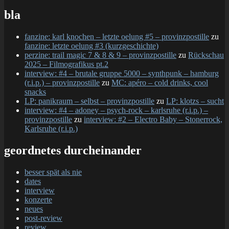
bla
fanzine: karl knochen – letzte oelung #5 – provinzpostille
zu
fanzine: letzte oelung #3 (kurzgeschichte)
perzine: trail magic 7 & 8 & 9 – provinzpostille
zu
Rückschau
2025 – Filmografikus pt.2
interview: #4 – brutale gruppe 5000 – synthpunk – hamburg
(r.i.p.) – provinzpostille
zu
MC: apéro – cold drinks, cool
snacks
LP: panikraum – selbst – provinzpostille
zu
LP: klotzs – sucht
interview: #4 – adoney – psych-rock – karlsruhe (r.i.p.) –
provinzpostille
zu
interview: #2 – Electro Baby – Stonerrock,
Karlsruhe (r.i.p.)
geordnetes durcheinander
besser spät als nie
dates
interview
konzerte
neues
post-review
review