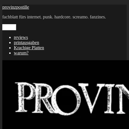
Zum
provinzpostille
Inhalt
fachblatt fürs internet. punk. hardcore. screamo. fanzines.
springen
Menü
reviews
printausgaben
Krachige Platten
warum?