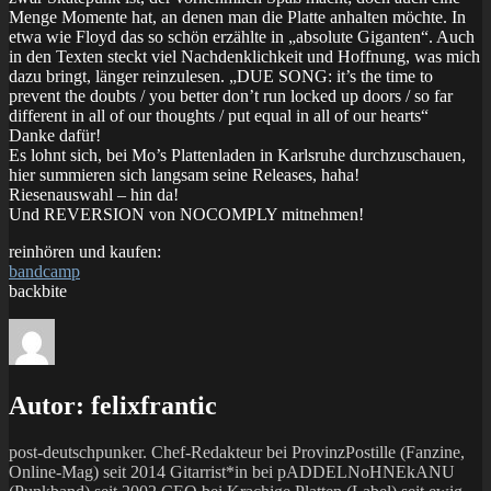
Menge Momente hat, an denen man die Platte anhalten möchte. In
etwa wie Floyd das so schön erzählte in „absolute Giganten“. Auch
in den Texten steckt viel Nachdenklichkeit und Hoffnung, was mich
dazu bringt, länger reinzulesen. „DUE SONG: it’s the time to
prevent the doubts / you better don’t run locked up doors / so far
different in all of our thoughts / put equal in all of our hearts“
Danke dafür!
Es lohnt sich, bei Mo’s Plattenladen in Karlsruhe durchzuschauen,
hier summieren sich langsam seine Releases, haha!
Riesenauswahl – hin da!
Und REVERSION von NOCOMPLY mitnehmen!
reinhören und kaufen:
bandcamp
backbite
Autor:
felixfrantic
post-deutschpunker. Chef-Redakteur bei ProvinzPostille (Fanzine,
Online-Mag) seit 2014 Gitarrist*in bei pADDELNoHNEkANU