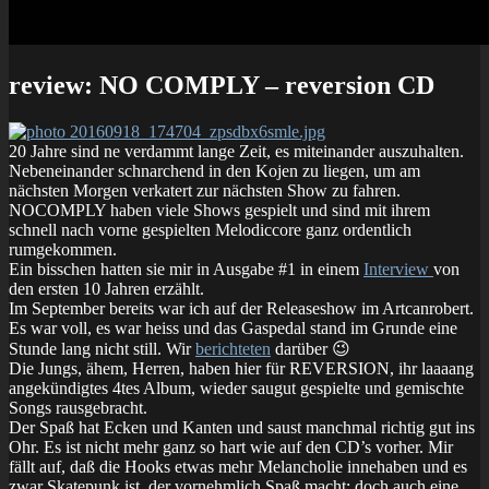
review: NO COMPLY – reversion CD
20 Jahre sind ne verdammt lange Zeit, es miteinander auszuhalten.
Nebeneinander schnarchend in den Kojen zu liegen, um am
nächsten Morgen verkatert zur nächsten Show zu fahren.
NOCOMPLY haben viele Shows gespielt und sind mit ihrem
schnell nach vorne gespielten Melodiccore ganz ordentlich
rumgekommen.
Ein bisschen hatten sie mir in Ausgabe #1 in einem
Interview
von
den ersten 10 Jahren erzählt.
Im September bereits war ich auf der Releaseshow im Artcanrobert.
Es war voll, es war heiss und das Gaspedal stand im Grunde eine
Stunde lang nicht still. Wir
berichteten
darüber 😉
Die Jungs, ähem, Herren, haben hier für REVERSION, ihr laaaang
angekündigtes 4tes Album, wieder saugut gespielte und gemischte
Songs rausgebracht.
Der Spaß hat Ecken und Kanten und saust manchmal richtig gut ins
Ohr. Es ist nicht mehr ganz so hart wie auf den CD’s vorher. Mir
fällt auf, daß die Hooks etwas mehr Melancholie innehaben und es
zwar Skatepunk ist, der vornehmlich Spaß macht; doch auch eine