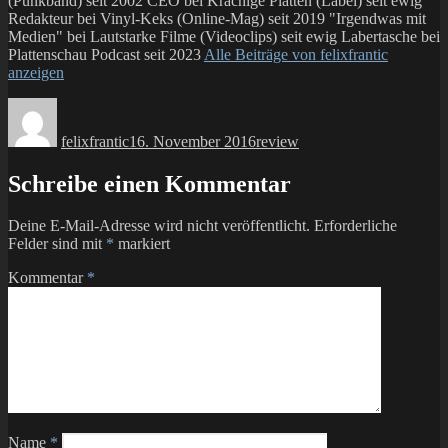
(Punkband) seit 2002 CEO bei Krachige Platten (Label) seit ewig
Redakteur bei Vinyl-Keks (Online-Mag) seit 2019 "Irgendwas mit
Medien" bei Lautstarke Filme (Videoclips) seit ewig Labertasche bei
Plattenschau Podcast seit 2023
Alle Beiträge von felixfrantic
anzeigen
Autor
Veröffentlicht
Kategorien
am
felixfrantic
16. November 2016
review
Schreibe einen Kommentar
Deine E-Mail-Adresse wird nicht veröffentlicht.
Erforderliche
Felder sind mit
*
markiert
Kommentar
*
Name
*