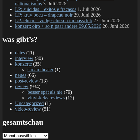
nationalismus
3. Juli 2026
LP: suicidas – exitos e fracasos
1. Juli 2026
LP: krav boca – drapeau noir
29. Juni 2026
LP: elmar – vollgeschissen im hassclub
27. Juni 2026
konzert: oiro + so n paar andere 09.05.2026
26. Juni 2026
was gibt’s?
dates
(11)
interview
(30)
konzerte
(35)
streamtheater
(1)
neues
(66)
post-review
(13)
review
(934)
besser spät als nie
(79)
vinyl-keks reviews
(12)
Uncategorized
(1)
video-review
(51)
gesamtschau
gesamtschau