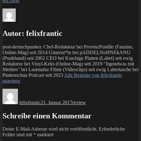
teil zwei
Autor:
felixfrantic
post-deutschpunker. Chef-Redakteur bei ProvinzPostille (Fanzine,
Online-Mag) seit 2014 Gitarrist*in bei pADDELNoHNEkANU
(Punkband) seit 2002 CEO bei Krachige Platten (Label) seit ewig
Redakteur bei Vinyl-Keks (Online-Mag) seit 2019 "Irgendwas mit
Medien" bei Lautstarke Filme (Videoclips) seit ewig Labertasche bei
Plattenschau Podcast seit 2023
Alle Beiträge von felixfrantic
anzeigen
Autor
Veröffentlicht
Kategorien
am
felixfrantic
21. Januar 2017
review
Schreibe einen Kommentar
Deine E-Mail-Adresse wird nicht veröffentlicht.
Erforderliche
Felder sind mit
*
markiert