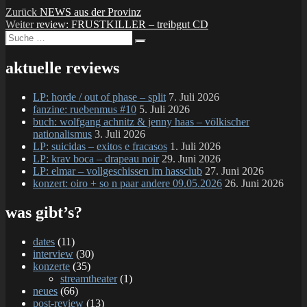
Beitragsnavigation
Vorheriger
Zurück
NEWS aus der Provinz
Nächster
Beitrag:
Weiter
review: FRUSTKILLER – treibgut CD
Suche
Beitrag:
Suchen
nach:
aktuelle reviews
LP: horde / out of phase – split
7. Juli 2026
fanzine: ruebenmus #10
5. Juli 2026
buch: wolfgang achnitz & jenny haas – völkischer
nationalismus
3. Juli 2026
LP: suicidas – exitos e fracasos
1. Juli 2026
LP: krav boca – drapeau noir
29. Juni 2026
LP: elmar – vollgeschissen im hassclub
27. Juni 2026
konzert: oiro + so n paar andere 09.05.2026
26. Juni 2026
was gibt’s?
dates
(11)
interview
(30)
konzerte
(35)
streamtheater
(1)
neues
(66)
post-review
(13)