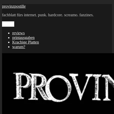
Zum
provinzpostille
Inhalt
fachblatt fürs internet. punk. hardcore. screamo. fanzines.
springen
Menü
reviews
printausgaben
Krachige Platten
warum?