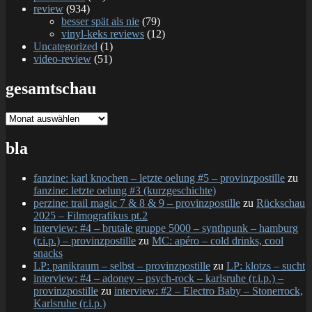
review
(934)
besser spät als nie
(79)
vinyl-keks reviews
(12)
Uncategorized
(1)
video-review
(51)
gesamtschau
gesamtschau
bla
fanzine: karl knochen – letzte oelung #5 – provinzpostille
zu
fanzine: letzte oelung #3 (kurzgeschichte)
perzine: trail magic 7 & 8 & 9 – provinzpostille
zu
Rückschau
2025 – Filmografikus pt.2
interview: #4 – brutale gruppe 5000 – synthpunk – hamburg
(r.i.p.) – provinzpostille
zu
MC: apéro – cold drinks, cool
snacks
LP: panikraum – selbst – provinzpostille
zu
LP: klotzs – sucht
interview: #4 – adoney – psych-rock – karlsruhe (r.i.p.) –
provinzpostille
zu
interview: #2 – Electro Baby – Stonerrock,
Karlsruhe (r.i.p.)