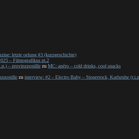
nzine: letzte oelung #3 (kurzgeschichte)
025 – Filmografikus pt.2
p.) – provinzpostille
zu
MC: apéro – cold drinks, cool snacks
nzpostille
zu
interview: #2 – Electro Baby – Stonerrock, Karlsruhe (r.i.p