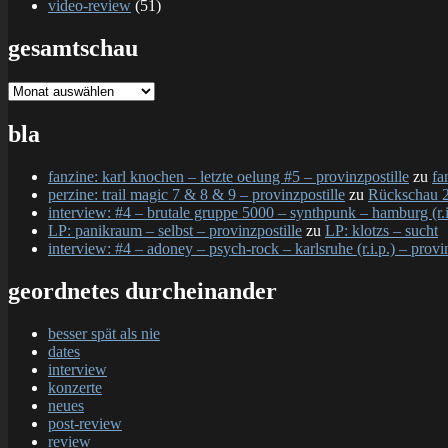
video-review
(51)
gesamtschau
gesamtschau
bla
fanzine: karl knochen – letzte oelung #5 – provinzpostille
zu
fa
perzine: trail magic 7 & 8 & 9 – provinzpostille
zu
Rückschau 2
interview: #4 – brutale gruppe 5000 – synthpunk – hamburg (r.i.
LP: panikraum – selbst – provinzpostille
zu
LP: klotzs – sucht
interview: #4 – adoney – psych-rock – karlsruhe (r.i.p.) – provi
geordnetes durcheinander
besser spät als nie
dates
interview
konzerte
neues
post-review
review