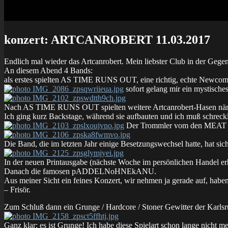
konzert: ARTCANROBERT 11.03.2017
Endlich mal wieder das Artcanrobert. Mein liebster Club in der Gege
An diesem Abend 4 Bands:
als erstes spielten AS TIME RUNS OUT, eine richtig, echte Newcom
sofort gelang mir ein mystische
Nach AS TIME RUNS OUT spielten weitere Artcanrobert-Hasen
Ich ging kurz Backstage, während sie aufbauten und ich muß schreckl
Der Trommler vom den MEAT BAL
Die Band, die im letzten Jahr einige Besetzungswechsel hatte, hat s
In der neuen Printausgabe (nächste Woche im persönlichen Handel erhä
Danach die famosen pADDELNoHNEkANU.
Aus meiner Sicht ein feines Konzert, wir nehmen ja gerade auf, habe
– Frisör.
Zum Schluß dann ein Grunge / Hardcore / Stoner Gewitter der K
Ganz klar: es ist Grunge! Ich habe diese Spielart schon lange nicht m