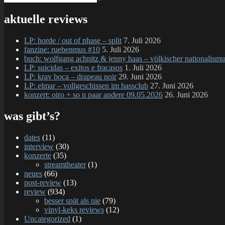
Suchen
nach:
aktuelle reviews
LP: horde / out of phase – split
7. Juli 2026
fanzine: ruebenmus #10
5. Juli 2026
buch: wolfgang achnitz & jenny haas – völkischer nationalismu
LP: suicidas – exitos e fracasos
1. Juli 2026
LP: krav boca – drapeau noir
29. Juni 2026
LP: elmar – vollgeschissen im hassclub
27. Juni 2026
konzert: oiro + so n paar andere 09.05.2026
26. Juni 2026
was gibt’s?
dates
(11)
interview
(30)
konzerte
(35)
streamtheater
(1)
neues
(66)
post-review
(13)
review
(934)
besser spät als nie
(79)
vinyl-keks reviews
(12)
Uncategorized
(1)