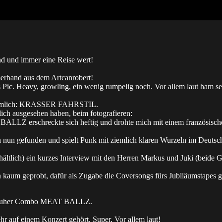
nd und immer eine Reise wert!
erband aus dem Artcanrobert!
s Pic. Heavy, growling, ein wenig rumpelig noch. Vor allem laut ham se
 nämlich: KRASSER FAHRSTIL.
ich ausgesehen haben, beim fotografieren:
LZ erschreckte sich heftig und drohte mich mit einem französische
ich nun gefunden und spielt Punk mit ziemlich klaren Wurzeln im Deuts
ltlich) ein kurzes Interview mit den Herren Markus und Juki (beide Gi
n kaum geprobt, dafür als Zugabe die Coversongs fürs Jubliäumstapes g
arlsruher Combo MEAT BALLZ.
ehr auf einem Konzert gehört. Super. Vor allem laut!