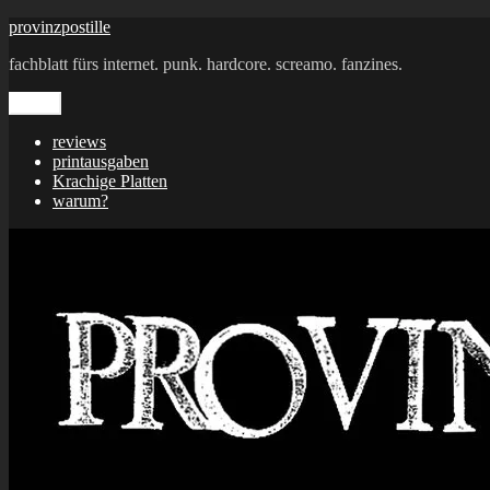
Zum
provinzpostille
Inhalt
fachblatt fürs internet. punk. hardcore. screamo. fanzines.
springen
Menü
reviews
printausgaben
Krachige Platten
warum?