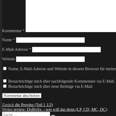
Kommentar
*
Name
*
E-Mail-Adresse
*
Website
Name, E-Mail-Adresse und Website in diesem Browser für meine
Benachrichtige mich über nachfolgende Kommentare via E-Mail.
Benachrichtige mich über neue Beiträge via E-Mail.
Beitragsnavigation
Vorheriger
Zurück
die Provinz (Teil 1 1/2)
Nächster
Beitrag:
Weiter
review: DxBxSx – wer will das denn (LP, CD, MC, DC)
Suche
Beitrag: