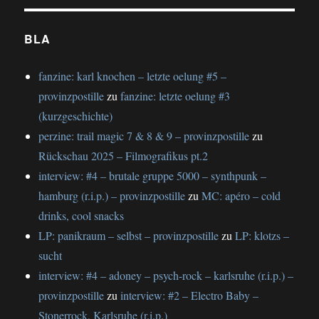
BLA
fanzine: karl knochen – letzte oelung #5 –
provinzpostille
zu
fanzine: letzte oelung #3
(kurzgeschichte)
perzine: trail magic 7 & 8 & 9 – provinzpostille
zu
Rückschau 2025 – Filmografikus pt.2
interview: #4 – brutale gruppe 5000 – synthpunk –
hamburg (r.i.p.) – provinzpostille
zu
MC: apéro – cold
drinks, cool snacks
LP: panikraum – selbst – provinzpostille
zu
LP: klotzs –
sucht
interview: #4 – adoney – psych-rock – karlsruhe (r.i.p.) –
provinzpostille
zu
interview: #2 – Electro Baby –
Stonerrock, Karlsruhe (r.i.p.)