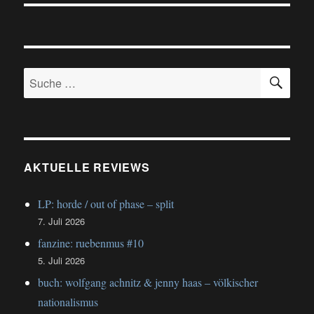
SU
Suche
nach:
AKTUELLE REVIEWS
LP: horde / out of phase – split
7. Juli 2026
fanzine: ruebenmus #10
5. Juli 2026
buch: wolfgang achnitz & jenny haas – völkischer
nationalismus