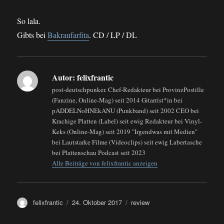
So lala.
Gibts bei
Bakraufarfita
. CD / LP / DL
Autor:
felixfrantic
post-deutschpunker. Chef-Redakteur bei ProvinzPostille
(Fanzine, Online-Mag) seit 2014 Gitarrist*in bei
pADDELNoHNEkANU (Punkband) seit 2002 CEO bei
Krachige Platten (Label) seit ewig Redakteur bei Vinyl-
Keks (Online-Mag) seit 2019 "Irgendwas mit Medien"
bei Lautstarke Filme (Videoclips) seit ewig Labertasche
bei Plattenschau Podcast seit 2023
Alle Beiträge von felixfrantic anzeigen
Autor
Veröffentlicht
Kategorien
felixfrantic
24. Oktober 2017
review
am