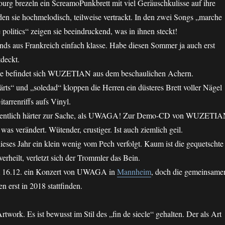
g brezeln ein ScreamoPunkbrett mit viel Geräuschkulisse auf ihre
den sie hochmelodisch, teilweise vertrackt. In den zwei Songs „marche
 politics“ zeigen sie beeindruckend, was in ihnen steckt!
nds aus Frankreich einfach klasse. Habe diesen Sommer ja auch erst
deckt.
ite befindet sich WUZETIAN aus dem beschaulichen Achern.
ts“ und „soledad“ kloppen die Herren ein düsteres Brett voller Nägel
itarrenriffs aufs Vinyl.
esentlich härter zur Sache, als UWAGA! Zur Demo-CD von WUZETI
 was verändert. Wütender, crustiger. Ist auch ziemlich geil.
dieses Jahr ein klein wenig vom Pech verfolgt. Kaum ist die gequetschte
erheilt, verletzt sich der Trommler das Bein.
am 16.12. ein Konzert von UWAGA in
Mannheim
, doch die gemeinsame
n erst in 2018 stattfinden.
twork. Es ist bewusst im Stil des „fin de siecle“ gehalten. Der als Art