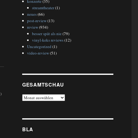
konzerte
(35)
streamtheater
(1)
neues
(66)
post-review
(13)
review
(934)
besser spät als nie
(79)
vinyl-keks reviews
(12)
Uncategorized
(1)
video-review
(51)
GESAMTSCHAU
)
gesamtschau
BLA