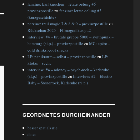
fanzine: karl knochen – letzte oelung #5 –
provinzpostille
zu
fanzine: letzte oelung #3
(kurzgeschichte)
perzine: trail magic 7 & 8 & 9 – provinzpostille
zu
Rückschau 2025 – Filmografikus pt.2
interview: #4 – brutale gruppe 5000 – synthpunk –
hamburg (r.i.p.) – provinzpostille
zu
MC: apéro –
cold drinks, cool snacks
LP: panikraum – selbst – provinzpostille
zu
LP:
klotzs – sucht
interview: #4 – adoney – psych-rock – karlsruhe
(r.i.p.) – provinzpostille
zu
interview: #2 – Electro
Baby – Stonerrock, Karlsruhe (r.i.p.)
GEORDNETES DURCHEINANDER
besser spät als nie
dates