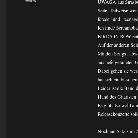
Kategorien
review
UWAGA aus Strasbour
Seite. Teilweise wer
forcée“ und „teenage
Ich finde Screamoba
BIRDS IN ROW ent
Auf der anderen Se
Mit den Songs „abwär
aus tiefergetuneten G
Dabei gehen sie w
hat sich ein bisschen
Leider ist die Band 
Hand des Gitaristen v
Es gibt also wohl 
Releasekonzerte solle
Noch ein Satz zum Ar