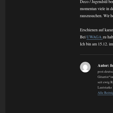
Deco / Jugendstil be
momentan viele in de
rauszusuchen. Wir ho
Erschienen auf kara
Bei
UWAGA
zu ha
Ich bin am 15.12. im
Autor:
fe
post-deuts
Gitarrist*
seit ewig 
Lautstarke 
Alle Beiträ