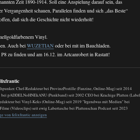
nannten Zeit 1890-1914. Soll eine Anspielung darauf sein, das
r Vergangenheit schauen, Parallelen finden und sich „das Beste“
ffen, daß sich die Geschichte nicht wiederholt!
mellgoldfarbenem Vinyl.
ben. Auch bei
WUZETIAN
oder bei mit im Bauchladen.
 P8 zu finden und am 16.12. im Artcanrobert in Rastatt!
lixfrantic
chpunker. Chef-Redakteur bei ProvinzPostille (Fanzine, Online-Mag) seit 2014
in bei pADDELNoHNEkANU (Punkband) seit 2002 CEO bei Krachige Platten (Label
Redakteur bei Vinyl-Keks (Online-Mag) seit 2019 "Irgendwas mit Medien" bei
Filme (Videoclips) seit ewig Labertasche bei Plattenschau Podcast seit 2023
ge von felixfrantic anzeigen