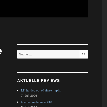
e
SUCHEN
Suche
nach:
AKTUELLE REVIEWS
LP: horde / out of phase – split
7. Juli 2026
fanzine: ruebenmus #10