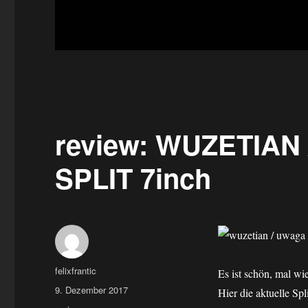
review: WUZETIAN 
SPLIT 7inch
Autor
felixfrantic
Es ist schön, mal wi
Veröffentlicht
9. Dezember 2017
Hier die aktuelle
am