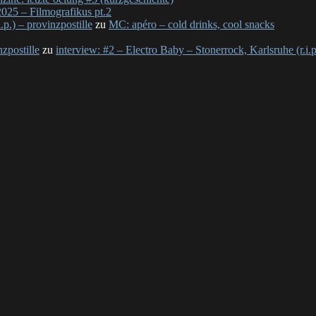
025 – Filmografikus pt.2
p.) – provinzpostille
zu
MC: apéro – cold drinks, cool snacks
nzpostille
zu
interview: #2 – Electro Baby – Stonerrock, Karlsruhe (r.i.p