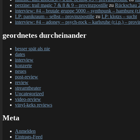
perzine: trail magic 7 & 8 & 9 – provinzpostille
zu
Rückschau 2
interview: #4 – brutale gruppe 5000 – synthpunk – hamburg (r.i.
LP: panikraum – selbst – provinzpostille
zu
LP: klotzs – sucht
interview: #4 – adoney – psych-rock – karlsruhe (r.i.p.) – provi
geordnetes durcheinander
besser spät als nie
dates
interview
konzerte
neues
post-review
review
streamtheater
Uncategorized
video-review
vinyl-keks reviews
Meta
Anmelden
Eintrags-Feed