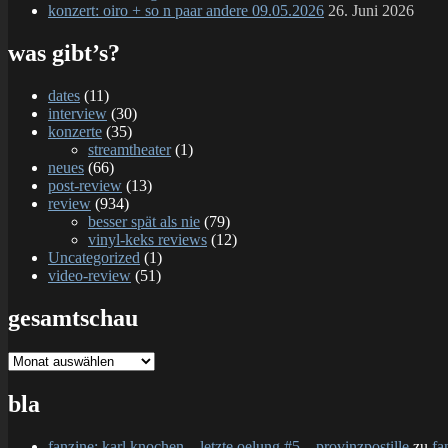
konzert: oiro + so n paar andere 09.05.2026
26. Juni 2026
was gibt’s?
dates
(11)
interview
(30)
konzerte
(35)
streamtheater
(1)
neues
(66)
post-review
(13)
review
(934)
besser spät als nie
(79)
vinyl-keks reviews
(12)
Uncategorized
(1)
video-review
(51)
gesamtschau
gesamtschau
bla
fanzine: karl knochen – letzte oelung #5 – provinzpostille
zu
fa