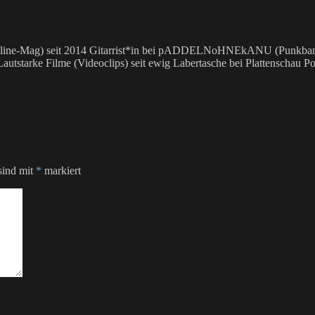
 Online-Mag) seit 2014 Gitarrist*in bei pADDELNoHNEkANU (Punkband)
utstarke Filme (Videoclips) seit ewig Labertasche bei Plattenschau Po
sind mit
*
markiert