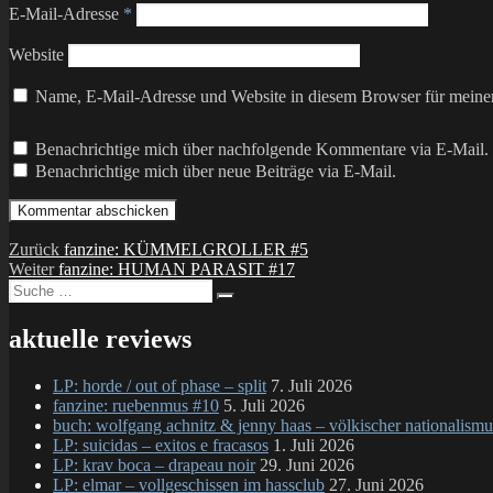
E-Mail-Adresse
*
Website
Name, E-Mail-Adresse und Website in diesem Browser für meine
Benachrichtige mich über nachfolgende Kommentare via E-Mail.
Benachrichtige mich über neue Beiträge via E-Mail.
Beitragsnavigation
Vorheriger
Zurück
fanzine: KÜMMELGROLLER #5
Nächster
Beitrag:
Weiter
fanzine: HUMAN PARASIT #17
Suche
Beitrag:
Suchen
nach:
aktuelle reviews
LP: horde / out of phase – split
7. Juli 2026
fanzine: ruebenmus #10
5. Juli 2026
buch: wolfgang achnitz & jenny haas – völkischer nationalismu
LP: suicidas – exitos e fracasos
1. Juli 2026
LP: krav boca – drapeau noir
29. Juni 2026
LP: elmar – vollgeschissen im hassclub
27. Juni 2026