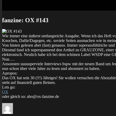
fanzine: OX #143
Wie immer eine äußerst umfangreiche Ausgabe. Wenn ich das Heft von
Knochen, Dafür/Dagegen, etc. soviele Seiten ausmachen wie in meine
Von hinten gelesen aber (fast) genauso. Immer superausfühlriche und
Diesmal fand ich superspannend den Artikel zu GRAUZONE, einer sc
elektronisch. Neulich habe ich bei dem schönen Label WSDP eine GR
Nun….
Ansonsten suuuuperviele Interviews bspw mit der neuen Band um Je
nun schon über viele Jahre zu lesen und abonniert zu haben.
Apropos:
Das OX hat sein 30 (!!!) Jähriges! Sie wollen versuchen die Abozahl
steht auf finanziell guten Beinen.
Lets go:
OX
oder gleich so: abo@ox-fanzine.de