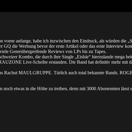
 vorne anfange, habe ich inzwischen den Eindruck, als würden die „S
r GQ die Werbung bevor der erste Artikel oder das erste Interview k
 viele Genreübergreifende Reviews von LPs bis zu Tapes.
hweizer Kombo, die durch ihre Single „Eisbär“ hierzulande mega bek
AUZONE Live-Scheibe erstanden. Die Band hat definitiv mehr mit dama
ns Rachut MAULGRUPPE. Türlich auch total bekannte Bands. ROGERS o
en noch etwas in die Höhe zu treiben, denn mit 3000 Abonennten lässt 