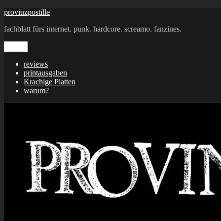
Zum
provinzpostille
Inhalt
fachblatt fürs internet. punk. hardcore. screamo. fanzines.
springen
Menü
reviews
printausgaben
Krachige Platten
warum?