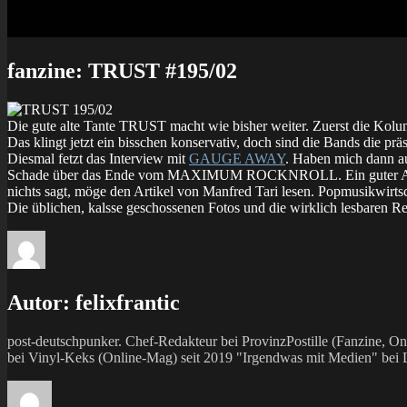
fanzine: TRUST #195/02
Die gute alte Tante TRUST macht wie bisher weiter. Zuerst die Kolu
Das klingt jetzt ein bisschen konservativ, doch sind die Bands die pr
Diesmal fetzt das Interview mit
GAUGE AWAY
. Haben mich dann au
Schade über das Ende vom MAXIMUM ROCKNROLL. Ein guter Arti
nichts sagt, möge den Artikel von Manfred Tari lesen. Popmusikwirt
Die üblichen, kalsse geschossenen Fotos und die wirklich lesbaren 
Autor:
felixfrantic
post-deutschpunker. Chef-Redakteur bei ProvinzPostille (Fanzine,
bei Vinyl-Keks (Online-Mag) seit 2019 "Irgendwas mit Medien" bei La
Autor
Veröffentlicht
Kategorien
am