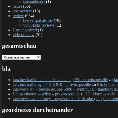
streamtheater
(1)
neues
(66)
post-review
(13)
review
(934)
besser spät als nie
(79)
vinyl-keks reviews
(12)
Uncategorized
(1)
video-review
(51)
gesamtschau
gesamtschau
bla
fanzine: karl knochen – letzte oelung #5 – provinzpostille
zu
fa
perzine: trail magic 7 & 8 & 9 – provinzpostille
zu
Rückschau 2
interview: #4 – brutale gruppe 5000 – synthpunk – hamburg (r.i.
LP: panikraum – selbst – provinzpostille
zu
LP: klotzs – sucht
interview: #4 – adoney – psych-rock – karlsruhe (r.i.p.) – provi
geordnetes durcheinander