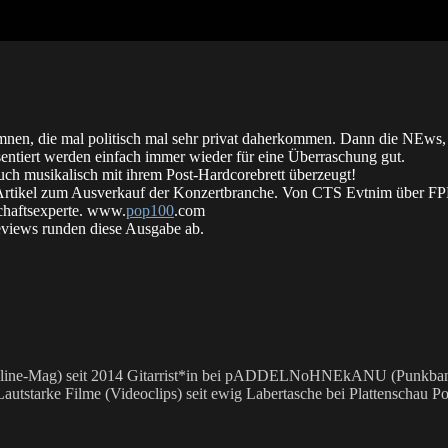
mnen, die mal politisch mal sehr privat daherkommen. Dann die NEws,
äsentiert werden einfach immer wieder für eine Überraschung gut.
ch musikalisch mit ihrem Post-Hardcorebrett überzeugt!
kel zum Ausverkauf der Konzertbranche. Von CTS Evtnim über F
schaftsexperte. www.
pop100
.com
Reviews runden diese Ausgabe ab.
 Online-Mag) seit 2014 Gitarrist*in bei pADDELNoHNEkANU (Punkband)
utstarke Filme (Videoclips) seit ewig Labertasche bei Plattenschau Po