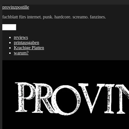
Zum
provinzpostille
Inhalt
fachblatt fürs internet. punk. hardcore. screamo. fanzines.
springen
Menü
reviews
printausgaben
Krachige Platten
warum?