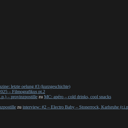
nzine: letzte oelung #3 (kurzgeschichte)
025 – Filmografikus pt.2
p.) – provinzpostille
zu
MC: apéro – cold drinks, cool snacks
nzpostille
zu
interview: #2 – Electro Baby – Stonerrock, Karlsruhe (r.i.p