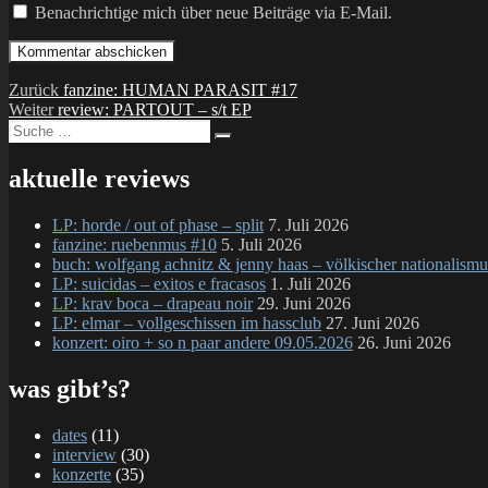
Benachrichtige mich über neue Beiträge via E-Mail.
Beitragsnavigation
Vorheriger
Zurück
fanzine: HUMAN PARASIT #17
Nächster
Beitrag:
Weiter
review: PARTOUT – s/t EP
Suche
Beitrag:
Suchen
nach:
aktuelle reviews
LP: horde / out of phase – split
7. Juli 2026
fanzine: ruebenmus #10
5. Juli 2026
buch: wolfgang achnitz & jenny haas – völkischer nationalismu
LP: suicidas – exitos e fracasos
1. Juli 2026
LP: krav boca – drapeau noir
29. Juni 2026
LP: elmar – vollgeschissen im hassclub
27. Juni 2026
konzert: oiro + so n paar andere 09.05.2026
26. Juni 2026
was gibt’s?
dates
(11)
interview
(30)
konzerte
(35)