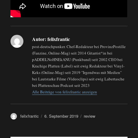
Autor:
felixfrantic
post-deutschpunker. Chef-Redakteur bei ProvinzPostille
(Fanzine, Online-Mag) seit 2014 Gitarrist*in bei
pADDELNoHNEkANU (Punkband) seit 2002 CEO bei
Krachige Platten (Label) seit ewig Redakteur bei Vinyl-
Keks (Online-Mag) seit 2019 "Irgendwas mit Medien"
bei Lautstarke Filme (Videoclips) seit ewig Labertasche
bei Plattenschau Podcast seit 2023
Alle Beiträge von felixfrantic anzeigen
Autor
Veröffentlicht
Kategorien
felixfrantic
6. September 2019
review
am