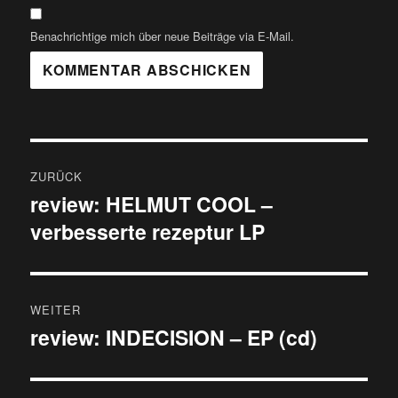
Benachrichtige mich über neue Beiträge via E-Mail.
Beitragsnavigation
ZURÜCK
review: HELMUT COOL –
Vorheriger
verbesserte rezeptur LP
Beitrag:
WEITER
review: INDECISION – EP (cd)
Nächster
Beitrag: