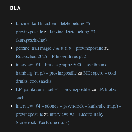
BLA
fanzine: karl knochen – letzte oelung #5 –
provinzpostille
zu
fanzine: letzte oelung #3
(kurzgeschichte)
perzine: trail magic 7 & 8 & 9 – provinzpostille
zu
Rückschau 2025 – Filmografikus pt.2
interview: #4 – brutale gruppe 5000 – synthpunk –
hamburg (r.i.p.) – provinzpostille
zu
MC: apéro – cold
drinks, cool snacks
LP: panikraum – selbst – provinzpostille
zu
LP: klotzs –
sucht
interview: #4 – adoney – psych-rock – karlsruhe (r.i.p.) –
provinzpostille
zu
interview: #2 – Electro Baby –
Stonerrock, Karlsruhe (r.i.p.)