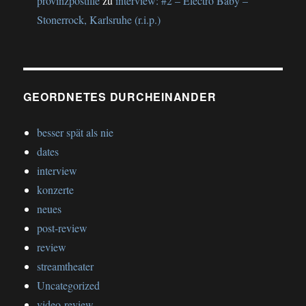
provinzpostille
zu
interview: #2 – Electro Baby –
Stonerrock, Karlsruhe (r.i.p.)
GEORDNETES DURCHEINANDER
besser spät als nie
dates
interview
konzerte
neues
post-review
review
streamtheater
Uncategorized
video-review