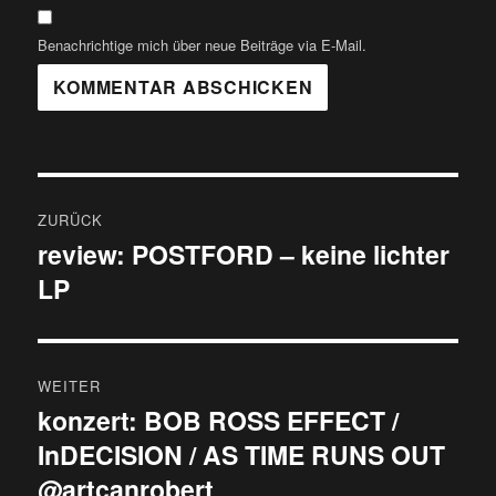
Benachrichtige mich über neue Beiträge via E-Mail.
Beitragsnavigation
ZURÜCK
review: POSTFORD – keine lichter
Vorheriger
LP
Beitrag:
WEITER
konzert: BOB ROSS EFFECT /
Nächster
InDECISION / AS TIME RUNS OUT
Beitrag:
@artcanrobert