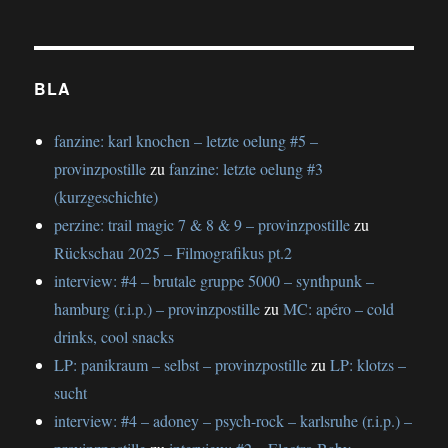
BLA
fanzine: karl knochen – letzte oelung #5 –
provinzpostille
zu
fanzine: letzte oelung #3
(kurzgeschichte)
perzine: trail magic 7 & 8 & 9 – provinzpostille
zu
Rückschau 2025 – Filmografikus pt.2
interview: #4 – brutale gruppe 5000 – synthpunk –
hamburg (r.i.p.) – provinzpostille
zu
MC: apéro – cold
drinks, cool snacks
LP: panikraum – selbst – provinzpostille
zu
LP: klotzs –
sucht
interview: #4 – adoney – psych-rock – karlsruhe (r.i.p.) –