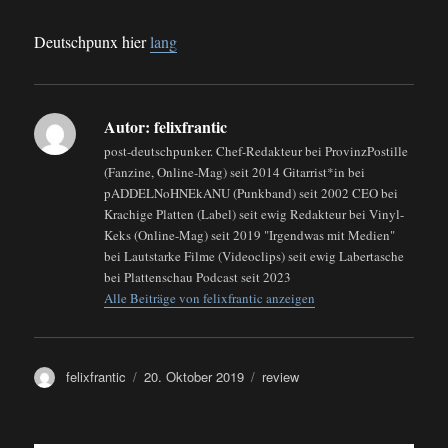
Deutschpunx hier
lang
Autor:
felixfrantic
post-deutschpunker. Chef-Redakteur bei ProvinzPostille
(Fanzine, Online-Mag) seit 2014 Gitarrist*in bei
pADDELNoHNEkANU (Punkband) seit 2002 CEO bei
Krachige Platten (Label) seit ewig Redakteur bei Vinyl-
Keks (Online-Mag) seit 2019 "Irgendwas mit Medien"
bei Lautstarke Filme (Videoclips) seit ewig Labertasche
bei Plattenschau Podcast seit 2023
Alle Beiträge von felixfrantic anzeigen
Autor
Veröffentlicht
Kategorien
felixfrantic
20. Oktober 2019
review
am