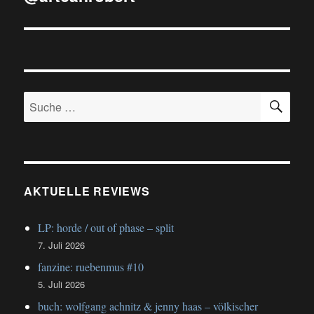
SU
Suche
nach:
AKTUELLE REVIEWS
LP: horde / out of phase – split
7. Juli 2026
fanzine: ruebenmus #10
5. Juli 2026
buch: wolfgang achnitz & jenny haas – völkischer