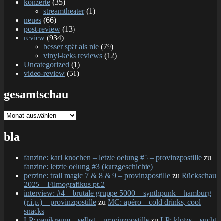
konzerte
(35)
streamtheater
(1)
neues
(66)
post-review
(13)
review
(934)
besser spät als nie
(79)
vinyl-keks reviews
(12)
Uncategorized
(1)
video-review
(51)
gesamtschau
gesamtschau
bla
fanzine: karl knochen – letzte oelung #5 – provinzpostille
zu
fanzine: letzte oelung #3 (kurzgeschichte)
perzine: trail magic 7 & 8 & 9 – provinzpostille
zu
Rückschau
2025 – Filmografikus pt.2
interview: #4 – brutale gruppe 5000 – synthpunk – hamburg
(r.i.p.) – provinzpostille
zu
MC: apéro – cold drinks, cool
snacks
LP: panikraum – selbst – provinzpostille
zu
LP: klotzs – sucht