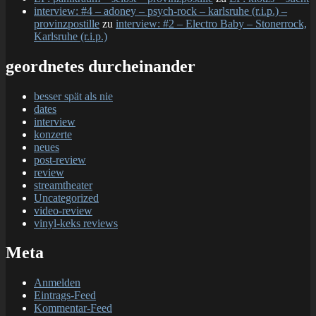
interview: #4 – adoney – psych-rock – karlsruhe (r.i.p.) –
provinzpostille
zu
interview: #2 – Electro Baby – Stonerrock,
Karlsruhe (r.i.p.)
geordnetes durcheinander
besser spät als nie
dates
interview
konzerte
neues
post-review
review
streamtheater
Uncategorized
video-review
vinyl-keks reviews
Meta
Anmelden
Eintrags-Feed
Kommentar-Feed