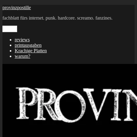
Zum
provinzpostille
Inhalt
fachblatt fürs internet. punk. hardcore. screamo. fanzines.
springen
Menü
reviews
printausgaben
Krachige Platten
warum?