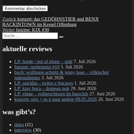
Beitragsnavigation
Vorheriger
Zurück
konzert: das GEDÖHNSTIER und BENJI
Beitrag:
BACKINTOWN im Kessel Offenburg
Nächster
Weiter
fanzine: KIX #30
Suche
Beitrag:
Suchen
nach:
aktuelle reviews
LP: horde / out of phase – split
7. Juli 2026
fanzine: ruebenmus #10
5. Juli 2026
buch: wolfgang achnitz & jenny haas – völkischer
nationalismus
3. Juli 2026
LP: suicidas – exitos e fracasos
1. Juli 2026
LP: krav boca – drapeau noir
29. Juni 2026
LP: elmar – vollgeschissen im hassclub
27. Juni 2026
konzert: oiro + so n paar andere 09.05.2026
26. Juni 2026
was gibt’s?
dates
(11)
interview
(30)