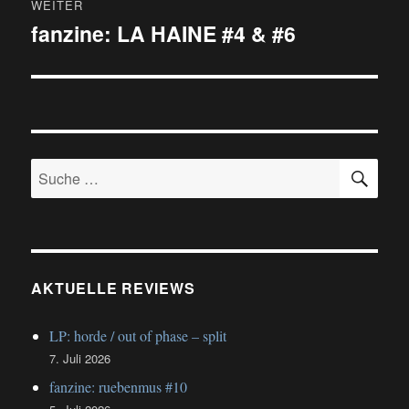
WEITER
fanzine: LA HAINE #4 & #6
Nächster
Beitrag:
SU
Suche
nach:
AKTUELLE REVIEWS
LP: horde / out of phase – split
7. Juli 2026
fanzine: ruebenmus #10