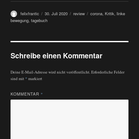
Autor
Veröffentlicht
Kategorien
Schlagwörter
felixfrantic
30. Juli 2020
review
corona
,
Kritik
,
linke
am
bewegung
,
tagebuch
Schreibe einen Kommentar
Deine E-Mail-Adresse wird nicht veröffentlicht.
Erforderliche Felder
sind mit
*
markiert
KOMMENTAR
*