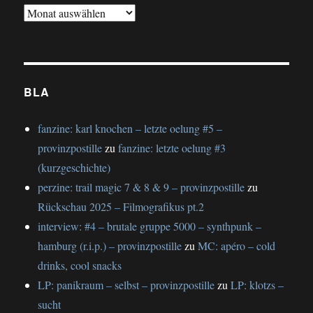
gesamtschau
BLA
fanzine: karl knochen – letzte oelung #5 –
provinzpostille
zu
fanzine: letzte oelung #3
(kurzgeschichte)
perzine: trail magic 7 & 8 & 9 – provinzpostille
zu
Rückschau 2025 – Filmografikus pt.2
interview: #4 – brutale gruppe 5000 – synthpunk –
hamburg (r.i.p.) – provinzpostille
zu
MC: apéro – cold
drinks, cool snacks
LP: panikraum – selbst – provinzpostille
zu
LP: klotzs –
sucht