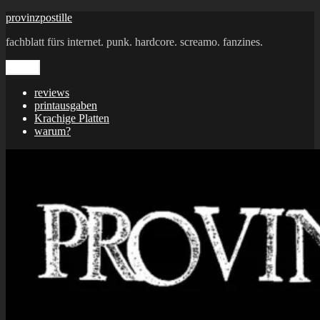
Zum
provinzpostille
Inhalt
fachblatt fürs internet. punk. hardcore. screamo. fanzines.
springen
Menü
reviews
printausgaben
Krachige Platten
warum?