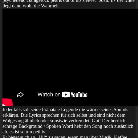
psychedelic Garagerock pearls out of his sleeve.“ Joah. IN der Mitte
liegt dann wohl die Wahrheit.
Jedenfalls soll seine Pränatale Legende die wärme seines Sounds
erklären. Die Lyrics sprechen für sich selbst und sind nicht dem
Walgesang ähnlich oder sonstwie verfremdet. Gut! Der herrlich
schräge Background / Spoken Word hebt den Song noch zusätzlich
ab, es ist sehr repetitiv.
Er bietet auch an „Hi!“ zu sagen, w
enn man über Musik, Kaffee