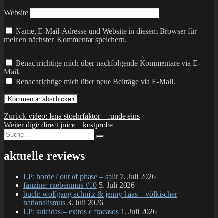
Website
Name, E-Mail-Adresse und Website in diesem Browser für
meinen nächsten Kommentar speichern.
Benachrichtige mich über nachfolgende Kommentare via E-
Mail.
Benachrichtige mich über neue Beiträge via E-Mail.
Beitragsnavigation
Vorheriger
Zurück
video: lena stoehrfaktor – runde eins
Nächster
Beitrag:
Weiter
digi: direct juice – kostprobe
Suche
Beitrag:
Suchen
nach:
aktuelle reviews
LP: horde / out of phase – split
7. Juli 2026
fanzine: ruebenmus #10
5. Juli 2026
buch: wolfgang achnitz & jenny haas – völkischer
nationalismus
3. Juli 2026
LP: suicidas – exitos e fracasos
1. Juli 2026