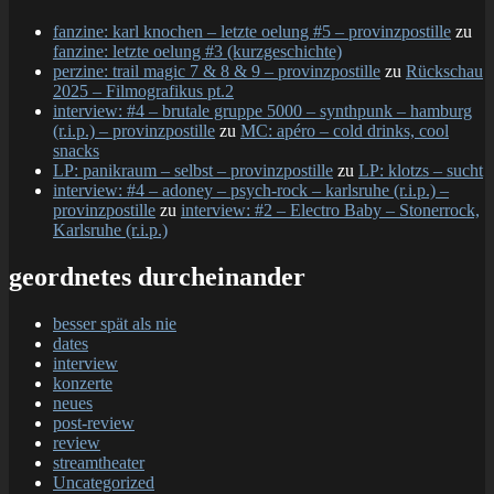
fanzine: karl knochen – letzte oelung #5 – provinzpostille
zu
fanzine: letzte oelung #3 (kurzgeschichte)
perzine: trail magic 7 & 8 & 9 – provinzpostille
zu
Rückschau
2025 – Filmografikus pt.2
interview: #4 – brutale gruppe 5000 – synthpunk – hamburg
(r.i.p.) – provinzpostille
zu
MC: apéro – cold drinks, cool
snacks
LP: panikraum – selbst – provinzpostille
zu
LP: klotzs – sucht
interview: #4 – adoney – psych-rock – karlsruhe (r.i.p.) –
provinzpostille
zu
interview: #2 – Electro Baby – Stonerrock,
Karlsruhe (r.i.p.)
geordnetes durcheinander
besser spät als nie
dates
interview
konzerte
neues
post-review
review
streamtheater
Uncategorized