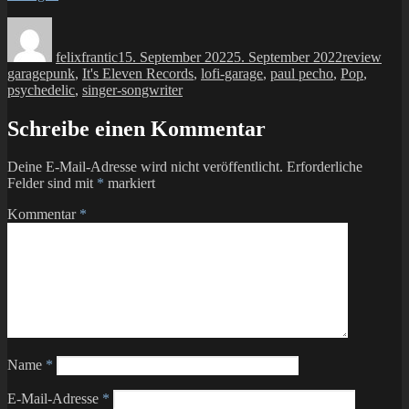
Autor
Veröffentlicht
Kategorien
Schl
am
felixfrantic
15. September 2022
5. September 2022
review
garagepunk
,
It's Eleven Records
,
lofi-garage
,
paul pecho
,
Pop
,
psychedelic
,
singer-songwriter
Schreibe einen Kommentar
Deine E-Mail-Adresse wird nicht veröffentlicht.
Erforderliche
Felder sind mit
*
markiert
Kommentar
*
Name
*
E-Mail-Adresse
*