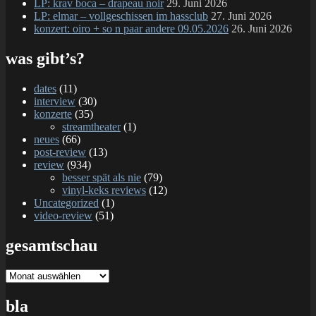
LP: krav boca – drapeau noir
29. Juni 2026
LP: elmar – vollgeschissen im hassclub
27. Juni 2026
konzert: oiro + so n paar andere 09.05.2026
26. Juni 2026
was gibt’s?
dates
(11)
interview
(30)
konzerte
(35)
streamtheater
(1)
neues
(66)
post-review
(13)
review
(934)
besser spät als nie
(79)
vinyl-keks reviews
(12)
Uncategorized
(1)
video-review
(51)
gesamtschau
gesamtschau
bla