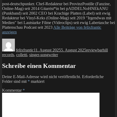
post-deutschpunker. Chef-Redakteur bei ProvinzPostille (Fanzine,
Online-Mag) seit 2014 Gitarrist*in bei pADDELNoHNEkANU
(Punkband) seit 2002 CEO bei Krachige Platten (Label) seit ewig
Redakteur bei Vinyl-Keks (Online-Mag) seit 2019 "Irgendwas mit
Medien" bei Lautstarke Filme (Videoclips) seit ewig Labertasche bei
Plattenschau Podcast seit 2023
Alle Beiträge von felixfrantic
anzeigen
Autor
Veröffentlicht
Kategorien
Schlagwört
am
felixfrantic
11. August 2025
5. August 2025
review
barhill
records
,
colletti
,
singer-songwriter
Schreibe einen Kommentar
Deine E-Mail-Adresse wird nicht veröffentlicht.
Erforderliche
Felder sind mit
*
markiert
Kommentar
*