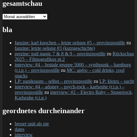
gesamtschau
gesamtschau
bla
fanzine: karl knochen – letzte oelung #5 – provinzpostille
zu
fanzine: letzte oelung #3 (kurzgeschichte)
perzine: trail magic 7 & 8 & 9 – provinzpostille
zu
Rückschau
2025 – Filmografikus pt.2
interview: #4 – brutale gruppe 5000 – synthpunk – hamburg
(r.i.p.) – provinzpostille
zu
MC: apéro – cold drinks, cool
snacks
LP: panikraum – selbst – provinzpostille
zu
LP: klotzs – sucht
interview: #4 – adoney – psych-rock – karlsruhe (r.i.p.) –
provinzpostille
zu
interview: #2 – Electro Baby – Stonerrock,
Karlsruhe (r.i.p.)
geordnetes durcheinander
besser spät als nie
dates
interview