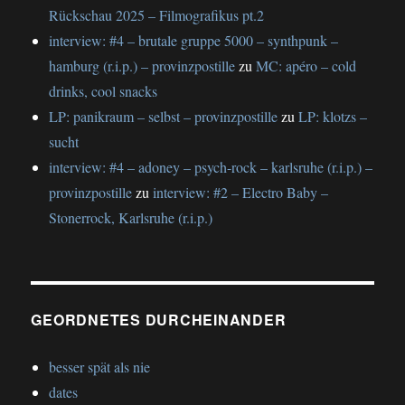
Rückschau 2025 – Filmografikus pt.2
interview: #4 – brutale gruppe 5000 – synthpunk –
hamburg (r.i.p.) – provinzpostille
zu
MC: apéro – cold
drinks, cool snacks
LP: panikraum – selbst – provinzpostille
zu
LP: klotzs –
sucht
interview: #4 – adoney – psych-rock – karlsruhe (r.i.p.) –
provinzpostille
zu
interview: #2 – Electro Baby –
Stonerrock, Karlsruhe (r.i.p.)
GEORDNETES DURCHEINANDER
besser spät als nie
dates