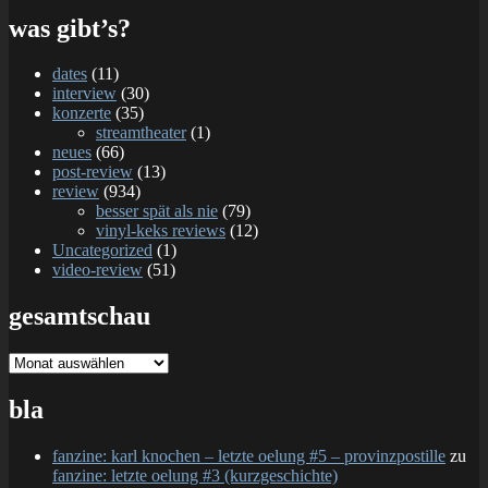
was gibt’s?
dates
(11)
interview
(30)
konzerte
(35)
streamtheater
(1)
neues
(66)
post-review
(13)
review
(934)
besser spät als nie
(79)
vinyl-keks reviews
(12)
Uncategorized
(1)
video-review
(51)
gesamtschau
gesamtschau
bla
fanzine: karl knochen – letzte oelung #5 – provinzpostille
zu
fanzine: letzte oelung #3 (kurzgeschichte)