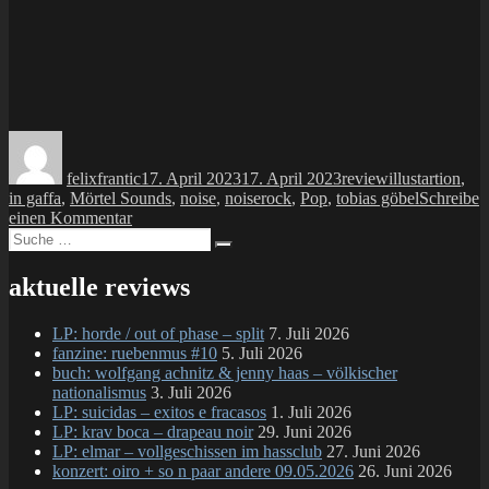
Autor
Veröffentlicht
Kategorien
Schlagwörter
am
felixfrantic
17. April 2023
17. April 2023
review
illustartion
,
in gaffa
,
Mörtel Sounds
,
noise
,
noiserock
,
Pop
,
tobias göbel
Schreibe
zu
einen Kommentar
Suche
LP:
Suchen
nach:
in
gaffa
aktuelle reviews
–
stop
LP: horde / out of phase – split
7. Juli 2026
war…
fanzine: ruebenmus #10
5. Juli 2026
ein
buch: wolfgang achnitz & jenny haas – völkischer
kleines
nationalismus
3. Juli 2026
bisschen
LP: suicidas – exitos e fracasos
1. Juli 2026
nur
LP: krav boca – drapeau noir
29. Juni 2026
LP: elmar – vollgeschissen im hassclub
27. Juni 2026
konzert: oiro + so n paar andere 09.05.2026
26. Juni 2026