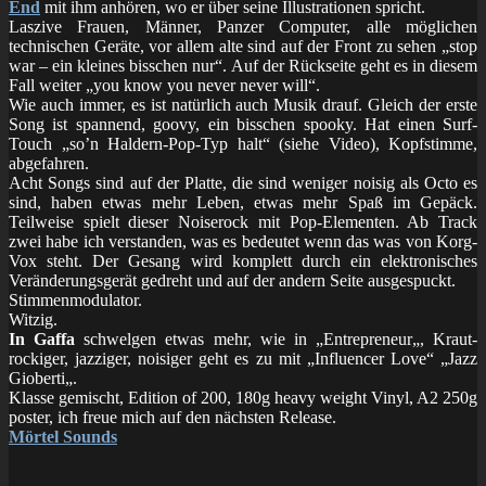
End
mit ihm anhören, wo er über seine Illustrationen spricht.
Laszive Frauen, Männer, Panzer Computer, alle möglichen
technischen Geräte, vor allem alte sind auf der Front zu sehen „stop
war – ein kleines bisschen nur“. Auf der Rückseite geht es in diesem
Fall weiter „you know you never never will“.
Wie auch immer, es ist natürlich auch Musik drauf. Gleich der erste
Song ist spannend, goovy, ein bisschen spooky. Hat einen Surf-
Touch „so’n Haldern-Pop-Typ halt“ (siehe Video), Kopfstimme,
abgefahren.
Acht Songs sind auf der Platte, die sind weniger noisig als Octo es
sind, haben etwas mehr Leben, etwas mehr Spaß im Gepäck.
Teilweise spielt dieser Noiserock mit Pop-Elementen. Ab Track
zwei habe ich verstanden, was es bedeutet wenn das was von Korg-
Vox steht. Der Gesang wird komplett durch ein elektronisches
Veränderungsgerät gedreht und auf der andern Seite ausgespuckt.
Stimmenmodulator.
Witzig.
In Gaffa
schwelgen etwas mehr, wie in „
Entrepreneur
„, Kraut-
rockiger, jazziger, noisiger geht es zu mit „
Influencer Love
“ „
Jazz
Gioberti
„.
Klasse gemischt, Edition of 200, 180g heavy weight Vinyl, A2 250g
poster, ich freue mich auf den nächsten Release.
Mörtel Sounds