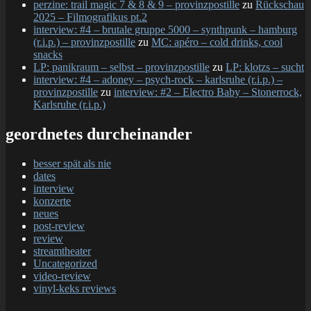
perzine: trail magic 7 & 8 & 9 – provinzpostille
zu
Rückschau
2025 – Filmografikus pt.2
interview: #4 – brutale gruppe 5000 – synthpunk – hamburg
(r.i.p.) – provinzpostille
zu
MC: apéro – cold drinks, cool
snacks
LP: panikraum – selbst – provinzpostille
zu
LP: klotzs – sucht
interview: #4 – adoney – psych-rock – karlsruhe (r.i.p.) –
provinzpostille
zu
interview: #2 – Electro Baby – Stonerrock,
Karlsruhe (r.i.p.)
geordnetes durcheinander
besser spät als nie
dates
interview
konzerte
neues
post-review
review
streamtheater
Uncategorized
video-review
vinyl-keks reviews