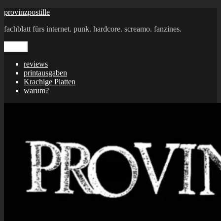
Zum
provinzpostille
Inhalt
fachblatt fürs internet. punk. hardcore. screamo. fanzines.
springen
Menü
reviews
printausgaben
Krachige Platten
warum?