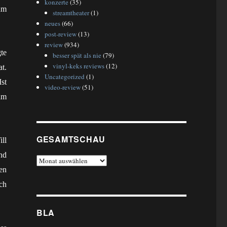
konzerte
(35)
um
streamtheater
(1)
neues
(66)
post-review
(13)
review
(934)
te
besser spät als nie
(79)
vinyl-keks reviews
(12)
t.
Uncategorized
(1)
st
video-review
(51)
hm
GESAMTSCHAU
ll
nd
gesamtschau
en
ch
BLA