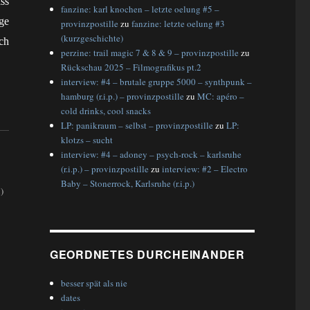
ss
fanzine: karl knochen – letzte oelung #5 –
ge
provinzpostille
zu
fanzine: letzte oelung #3
(kurzgeschichte)
ch
perzine: trail magic 7 & 8 & 9 – provinzpostille
zu
Rückschau 2025 – Filmografikus pt.2
interview: #4 – brutale gruppe 5000 – synthpunk –
hamburg (r.i.p.) – provinzpostille
zu
MC: apéro –
cold drinks, cool snacks
LP: panikraum – selbst – provinzpostille
zu
LP:
klotzs – sucht
interview: #4 – adoney – psych-rock – karlsruhe
(r.i.p.) – provinzpostille
zu
interview: #2 – Electro
Baby – Stonerrock, Karlsruhe (r.i.p.)
)
GEORDNETES DURCHEINANDER
besser spät als nie
dates