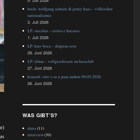
5. Juli 2026
buch: wolfgang achnitz & jenny haas – völkischer
nationalismus
3. Juli 2026
LP: suicidas – exitos e fracasos
1. Juli 2026
LP: krav boca – drapeau noir
29. Juni 2026
LP: elmar – vollgeschissen im hassclub
27. Juni 2026
konzert: oiro + so n paar andere 09.05.2026
26. Juni 2026
WAS GIBT’S?
r)
dates
(11)
interview
(30)
as