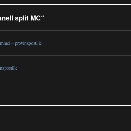
anell split MC“
el – provinzpostille
nzpostille