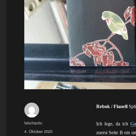
Rebok / Flanell
Spli
Autor
felixfrantic
Ich lege, da ich
Ga
Veröffentlicht
4. Oktober 2020
zuerst Seite B ein u