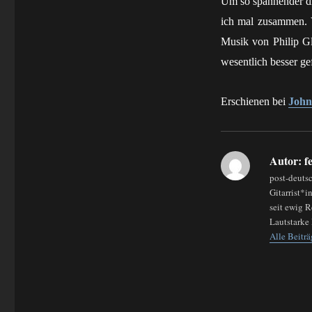
Um so spannender di
ich mal zusammen. V
Musik von Philip Gl
wesentlich besser g
Erschienen bei
John
Autor:
fe
post-deuts
Gitarrist*
seit ewig 
Lautstarke 
Alle Beiträ