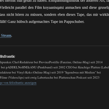
es hiermit mal getan zu haben. Entspannungsmusik der anderen Art, fa
ielleicht parallel den Film koyaanisqatsi anmachen und diese gruseli
ass nicht hören zu müssen, sondern eben dieses Tape, das mir wirkli
efällt! Ganz hübsch aufgemachtes Tape im Pappschuber.
 Steam
.
lixfrantic
chpunker. Chef-Redakteur bei ProvinzPostille (Fanzine, Online-Mag) seit 2014
in bei pADDELNoHNEkANU (Punkband) seit 2002 CEO bei Krachige Platten (Label
Redakteur bei Vinyl-Keks (Online-Mag) seit 2019 "Irgendwas mit Medien" bei
Filme (Videoclips) seit ewig Labertasche bei Plattenschau Podcast seit 2023
ge von felixfrantic anzeigen