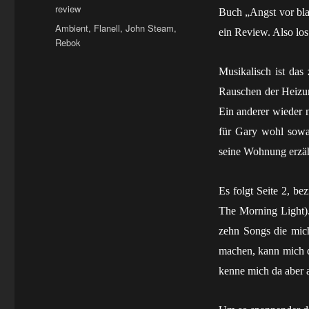
am
Kategorien
review
Buch „Angst vor bla
Schlagwörter
Ambient
,
Flanell
,
John Steam
,
ein Review. Also los
Rebok
Musikalisch ist da
Rauschen der Heizun
Ein anderer wieder n
für Gary wohl sowa
seine Wohnung erzäh
Es folgt Seite 2, be
The Morning Light). 
zehn Songs die mich
machen, kann mich d
kenne mich da aber a