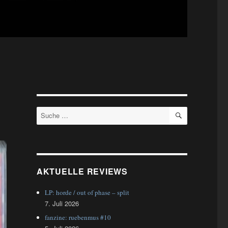
SUCHEN
Suche
nach:
AKTUELLE REVIEWS
LP: horde / out of phase – split
7. Juli 2026
fanzine: ruebenmus #10