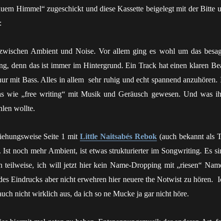
uem Himmel“ zugeschickt und diese Kassette beigelegt mit der Bitte 
:
s zwischen Ambient und Noise. Vor allem ging es wohl um das besag
g, denn das ist immer im Hintergrund. Ein Track hat einen klaren Bea
ur mit Bass. Alles in allem sehr ruhig und echt spannend anzuhören. I
s wie „free writing“ mit Musik und Geräusch gewesen. Und was i
len wollte.
ziehungsweise Seite 1 mit
Little Naitsabés Rebok
(auch bekannt als Ti
Ist noch mehr Ambient, ist etwas strukturierter im Songwriting. Es si
 teilweise, ich will jetzt hier kein Name-Dropping mit „riesen“ Nam
es Eindrucks aber nicht erwehren hier neuere the Notwist zu hören. I
uch nicht wirklich aus, da ich so ne Mucke ja gar nicht höre.