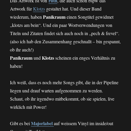
ruth
Das Artwork ist von
, die auch schon bspw das
Artwork für
Klotzs
gestaltet hat. Und dieser Band
Panikraum
wiederum, haben
einen Songtitel gewidmet
„klotzs am bein“. Und ein paar Wortverwendungen von
Titeln und Zitaten findet sich auch noch in „pech & frevel“.
(also ich hab den Zusammenhang geschnallt – bin gespannt,
ob ihr auch!)
Panikraum
Klotzs
und
scheinen ein enges Verhältnis zu
haben!
Ich weiß, dass es noch mehr Songs gibt, die in der Pipeline
liegen und drauf warten aufgenommen zu werden.
Schaut, ob ihr irgendwo mitbekommt, ob sie spielen, live
wirklich mit Power!
Majorlabel
Gibt es bei
auf weissem Vinyl im inside/out