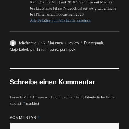
Keks (Online-Mag) seit 2019 "Irgendwas mit Medien"
bei Lautstarke Filme (Videoclips) seit ewig Labertasche
bei Plattenschau Podcast seit 2023
Alle Beiträge von felixfrantic anzeigen
Autor
Veröffentlicht
Kategorien
Schlagwörter
felixfrantic
27. Mai 2026
review
Düsterpunk
,
am
MajorLabel
,
panikraum
,
punk
,
punkrpck
Schreibe einen Kommentar
Deine E-Mail-Adresse wird nicht veröffentlicht.
Erforderliche Felder
sind mit
*
markiert
KOMMENTAR
*