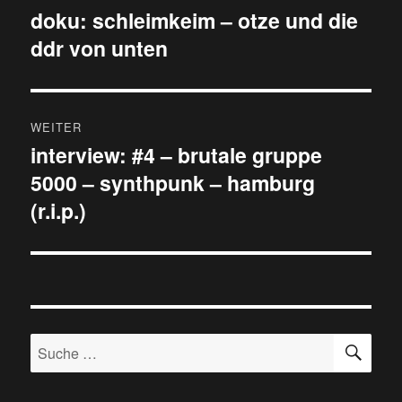
doku: schleimkeim – otze und die
Vorheriger
ddr von unten
Beitrag:
WEITER
interview: #4 – brutale gruppe
Nächster
5000 – synthpunk – hamburg
Beitrag:
(r.i.p.)
SU
Suche
nach: