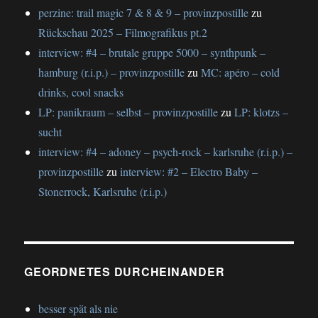
perzine: trail magic 7 & 8 & 9 – provinzpostille
zu
Rückschau 2025 – Filmografikus pt.2
interview: #4 – brutale gruppe 5000 – synthpunk –
hamburg (r.i.p.) – provinzpostille
zu
MC: apéro – cold
drinks, cool snacks
LP: panikraum – selbst – provinzpostille
zu
LP: klotzs –
sucht
interview: #4 – adoney – psych-rock – karlsruhe (r.i.p.) –
provinzpostille
zu
interview: #2 – Electro Baby –
Stonerrock, Karlsruhe (r.i.p.)
GEORDNETES DURCHEINANDER
besser spät als nie