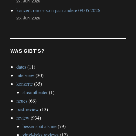
27. Juni 2026
konzert: oiro + so n paar andere 09.05.2026
26. Juni 2026
WAS GIBT’S?
dates
(11)
interview
(30)
konzerte
(35)
streamtheater
(1)
neues
(66)
post-review
(13)
review
(934)
besser spät als nie
(79)
vinyl-keks reviews
(12)