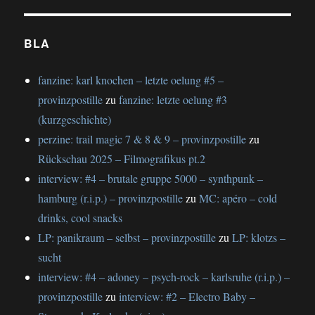
BLA
fanzine: karl knochen – letzte oelung #5 –
provinzpostille
zu
fanzine: letzte oelung #3
(kurzgeschichte)
perzine: trail magic 7 & 8 & 9 – provinzpostille
zu
Rückschau 2025 – Filmografikus pt.2
interview: #4 – brutale gruppe 5000 – synthpunk –
hamburg (r.i.p.) – provinzpostille
zu
MC: apéro – cold
drinks, cool snacks
LP: panikraum – selbst – provinzpostille
zu
LP: klotzs –
sucht
interview: #4 – adoney – psych-rock – karlsruhe (r.i.p.) –
provinzpostille
zu
interview: #2 – Electro Baby –