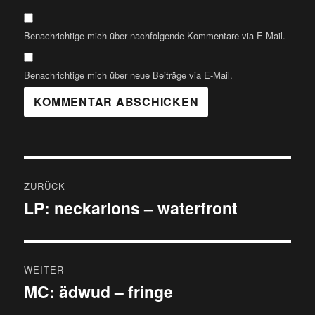
Benachrichtige mich über nachfolgende Kommentare via E-Mail.
Benachrichtige mich über neue Beiträge via E-Mail.
Beitragsnavigation
ZURÜCK
LP: neckarions – waterfront
Vorheriger
Beitrag:
WEITER
MC: ädwud – fringe
Nächster
Beitrag: