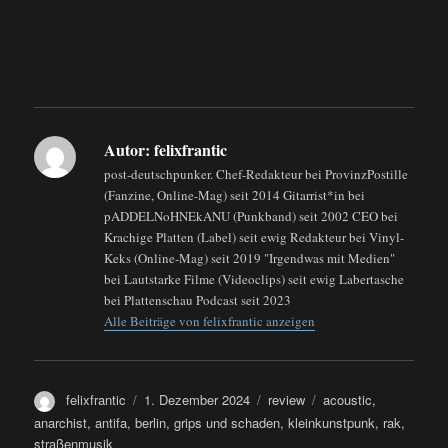
Autor:
felixfrantic
post-deutschpunker. Chef-Redakteur bei ProvinzPostille
(Fanzine, Online-Mag) seit 2014 Gitarrist*in bei
pADDELNoHNEkANU (Punkband) seit 2002 CEO bei
Krachige Platten (Label) seit ewig Redakteur bei Vinyl-
Keks (Online-Mag) seit 2019 "Irgendwas mit Medien"
bei Lautstarke Filme (Videoclips) seit ewig Labertasche
bei Plattenschau Podcast seit 2023
Alle Beiträge von felixfrantic anzeigen
Autor
Veröffentlicht
Kategorien
Schlagwörter
felixfrantic
1. Dezember 2024
review
acoustic
,
am
anarchist
,
antifa
,
berlin
,
grips und schaden
,
kleinkunstpunk
,
rak
,
straßenmusik