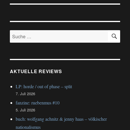
SU
Suche
nach:
AKTUELLE REVIEWS
LP: horde / out of phase – split
7. Juli 2026
fanzine: ruebenmus #10
5. Juli 2026
buch: wolfgang achnitz & jenny haas – völkischer
nationalismus