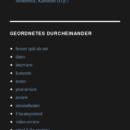
Stonerrock, Karlsruhe (r.i.p.)
GEORDNETES DURCHEINANDER
besser spät als nie
dates
interview
konzerte
neues
post-review
review
streamtheater
Uncategorized
video-review
vinyl-keks reviews