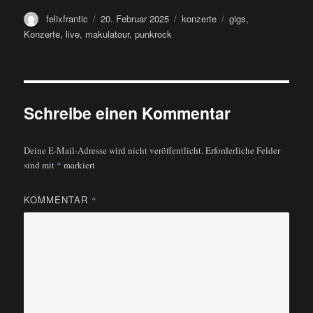
Autor
Veröffentlicht
Kategorien
Schlagwörter
felixfrantic
20. Februar 2025
konzerte
gigs
,
am
Konzerte
,
live
,
makulatour
,
punkrock
Schreibe einen Kommentar
Deine E-Mail-Adresse wird nicht veröffentlicht.
Erforderliche Felder
sind mit
*
markiert
KOMMENTAR
*