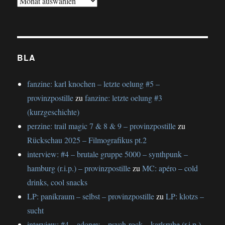
gesamtschau
BLA
fanzine: karl knochen – letzte oelung #5 –
provinzpostille
zu
fanzine: letzte oelung #3
(kurzgeschichte)
perzine: trail magic 7 & 8 & 9 – provinzpostille
zu
Rückschau 2025 – Filmografikus pt.2
interview: #4 – brutale gruppe 5000 – synthpunk –
hamburg (r.i.p.) – provinzpostille
zu
MC: apéro – cold
drinks, cool snacks
LP: panikraum – selbst – provinzpostille
zu
LP: klotzs –
sucht
interview: #4 – adoney – psych-rock – karlsruhe (r.i.p.) –