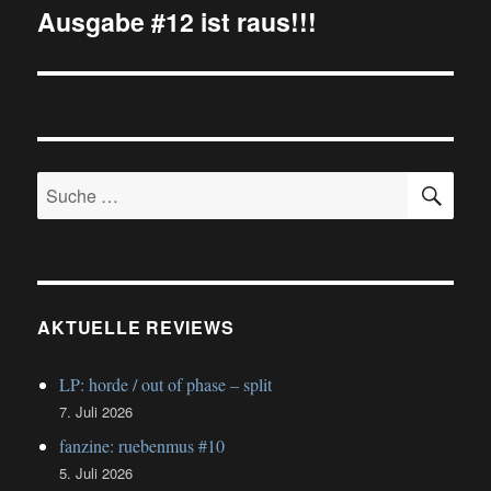
Ausgabe #12 ist raus!!!
Nächster
Beitrag:
SU
Suche
nach:
AKTUELLE REVIEWS
LP: horde / out of phase – split
7. Juli 2026
fanzine: ruebenmus #10
5. Juli 2026