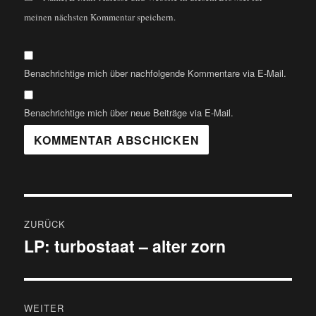
meinen nächsten Kommentar speichern.
Benachrichtige mich über nachfolgende Kommentare via E-Mail.
Benachrichtige mich über neue Beiträge via E-Mail.
Beitragsnavigation
ZURÜCK
LP: turbostaat – alter zorn
Vorheriger
Beitrag:
WEITER