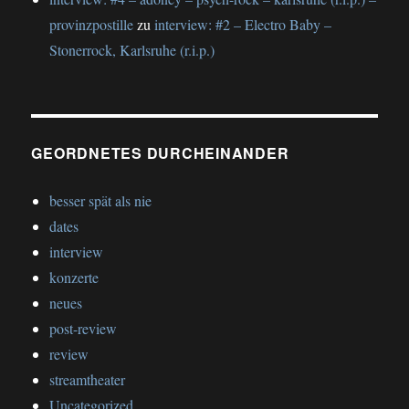
provinzpostille
zu
interview: #2 – Electro Baby –
Stonerrock, Karlsruhe (r.i.p.)
GEORDNETES DURCHEINANDER
besser spät als nie
dates
interview
konzerte
neues
post-review
review
streamtheater
Uncategorized