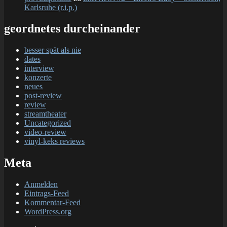
Karlsruhe (r.i.p.)
geordnetes durcheinander
besser spät als nie
dates
interview
konzerte
neues
post-review
review
streamtheater
Uncategorized
video-review
vinyl-keks reviews
Meta
Anmelden
Eintrags-Feed
Kommentar-Feed
WordPress.org