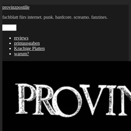
Zum
provinzpostille
Inhalt
fachblatt fürs internet. punk. hardcore. screamo. fanzines.
springen
Menü
reviews
printausgaben
Krachige Platten
warum?