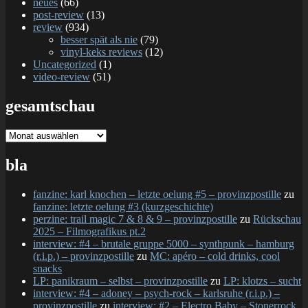
neues
(66)
post-review
(13)
review
(934)
besser spät als nie
(79)
vinyl-keks reviews
(12)
Uncategorized
(1)
video-review
(51)
gesamtschau
gesamtschau
bla
fanzine: karl knochen – letzte oelung #5 – provinzpostille
zu
fanzine: letzte oelung #3 (kurzgeschichte)
perzine: trail magic 7 & 8 & 9 – provinzpostille
zu
Rückschau
2025 – Filmografikus pt.2
interview: #4 – brutale gruppe 5000 – synthpunk – hamburg
(r.i.p.) – provinzpostille
zu
MC: apéro – cold drinks, cool
snacks
LP: panikraum – selbst – provinzpostille
zu
LP: klotzs – sucht
interview: #4 – adoney – psych-rock – karlsruhe (r.i.p.) –
provinzpostille
zu
interview: #2 – Electro Baby – Stonerrock,