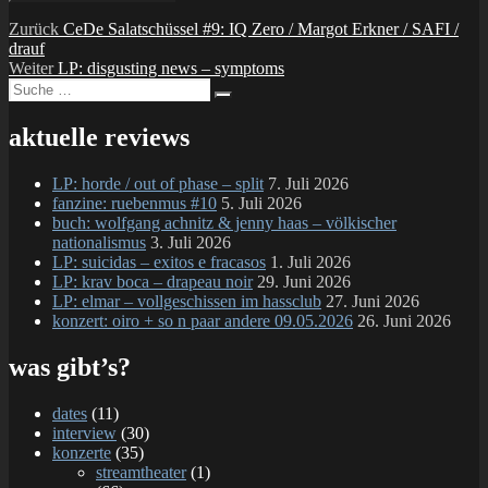
Beitragsnavigation
Vorheriger
Zurück
CeDe Salatschüssel #9: IQ Zero / Margot Erkner / SAFI /
Beitrag:
drauf
Nächster
Weiter
LP: disgusting news – symptoms
Suche
Beitrag:
Suchen
nach:
aktuelle reviews
LP: horde / out of phase – split
7. Juli 2026
fanzine: ruebenmus #10
5. Juli 2026
buch: wolfgang achnitz & jenny haas – völkischer
nationalismus
3. Juli 2026
LP: suicidas – exitos e fracasos
1. Juli 2026
LP: krav boca – drapeau noir
29. Juni 2026
LP: elmar – vollgeschissen im hassclub
27. Juni 2026
konzert: oiro + so n paar andere 09.05.2026
26. Juni 2026
was gibt’s?
dates
(11)
interview
(30)
konzerte
(35)
streamtheater
(1)