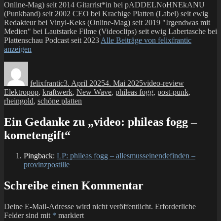
Online-Mag) seit 2014 Gitarrist*in bei pADDELNoHNEkANU
(Punkband) seit 2002 CEO bei Krachige Platten (Label) seit ewig
Redakteur bei Vinyl-Keks (Online-Mag) seit 2019 "Irgendwas mit
Medien" bei Lautstarke Filme (Videoclips) seit ewig Labertasche bei
Plattenschau Podcast seit 2023
Alle Beiträge von felixfrantic
anzeigen
Autor
Veröffentlicht
Kategorien
Schlagwört
am
felixfrantic
3. April 2025
4. Mai 2025
video-review
Elektropop
,
kraftwerk
,
New Wave
,
phileas fogg
,
post-punk
,
rheingold
,
schöne platten
Ein Gedanke zu „video: phileas fogg –
kometengift“
Pingback:
LP: phileas fogg – allesmusseinendefinden –
provinzpostille
Schreibe einen Kommentar
Deine E-Mail-Adresse wird nicht veröffentlicht.
Erforderliche
Felder sind mit
*
markiert