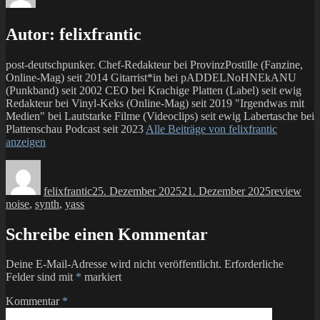
Autor:
felixfrantic
post-deutschpunker. Chef-Redakteur bei ProvinzPostille (Fanzine,
Online-Mag) seit 2014 Gitarrist*in bei pADDELNoHNEkANU
(Punkband) seit 2002 CEO bei Krachige Platten (Label) seit ewig
Redakteur bei Vinyl-Keks (Online-Mag) seit 2019 "Irgendwas mit
Medien" bei Lautstarke Filme (Videoclips) seit ewig Labertasche bei
Plattenschau Podcast seit 2023
Alle Beiträge von felixfrantic
anzeigen
Autor
Veröffentlicht
Kategorien
Sch
am
felixfrantic
25. Dezember 2025
21. Dezember 2025
review
noise
,
synth
,
yass
Schreibe einen Kommentar
Deine E-Mail-Adresse wird nicht veröffentlicht.
Erforderliche
Felder sind mit
*
markiert
Kommentar
*