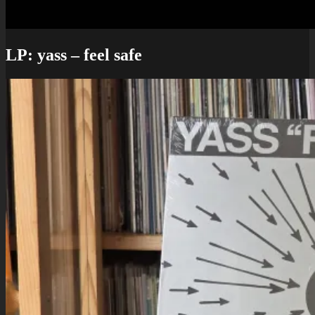
LP: yass – feel safe