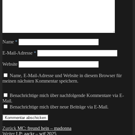
Name
*
E-Mail-Adresse
*
Website
Name, E-Mail-Adresse und Website in diesem Browser für
meinen nächsten Kommentar speichern.
Benachrichtige mich über nachfolgende Kommentare via E-
Mail.
Benachrichtige mich über neue Beiträge via E-Mail.
Beitragsnavigation
Vorheriger
Zurück
MC: freund hein – madonna
Nächster
Beitrag:
Weiter
LP: aackr – wtf 2025