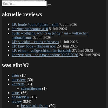
Suche
Beitrag:
Suchen
nach:
aktuelle reviews
LP: horde / out of phase – split
7. Juli 2026
fanzine: ruebenmus #10
5. Juli 2026
buch: wolfgang achnitz & jenny haas – völkischer
nationalismus
3. Juli 2026
LP: suicidas – exitos e fracasos
1. Juli 2026
LP: krav boca – drapeau noir
29. Juni 2026
LP: elmar – vollgeschissen im hassclub
27. Juni 2026
konzert: oiro + so n paar andere 09.05.2026
26. Juni 2026
was gibt’s?
dates
(11)
interview
(30)
konzerte
(35)
streamtheater
(1)
neues
(66)
post-review
(13)
review
(934)
besser spät als nie
(79)