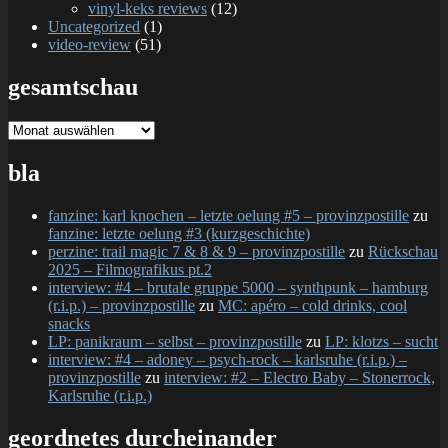
vinyl-keks reviews
(12)
Uncategorized
(1)
video-review
(51)
gesamtschau
gesamtschau
bla
fanzine: karl knochen – letzte oelung #5 – provinzpostille
zu
fanzine: letzte oelung #3 (kurzgeschichte)
perzine: trail magic 7 & 8 & 9 – provinzpostille
zu
Rückschau
2025 – Filmografikus pt.2
interview: #4 – brutale gruppe 5000 – synthpunk – hamburg
(r.i.p.) – provinzpostille
zu
MC: apéro – cold drinks, cool
snacks
LP: panikraum – selbst – provinzpostille
zu
LP: klotzs – sucht
interview: #4 – adoney – psych-rock – karlsruhe (r.i.p.) –
provinzpostille
zu
interview: #2 – Electro Baby – Stonerrock,
Karlsruhe (r.i.p.)
geordnetes durcheinander