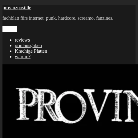
Zum
provinzpostille
Inhalt
fachblatt fürs internet. punk. hardcore. screamo. fanzines.
springen
Menü
reviews
printausgaben
Krachige Platten
warum?