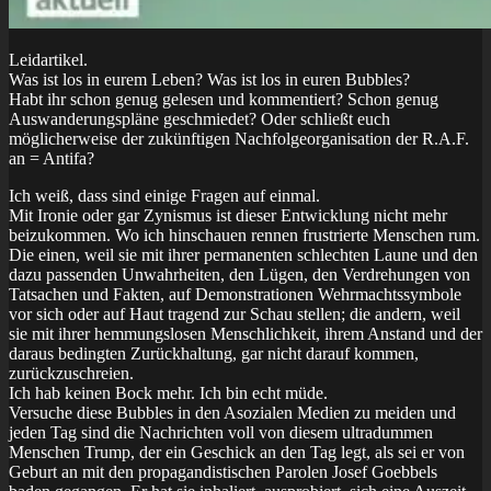
Leidartikel.
Was ist los in eurem Leben? Was ist los in euren Bubbles?
Habt ihr schon genug gelesen und kommentiert? Schon genug
Auswanderungspläne geschmiedet? Oder schließt euch
möglicherweise der zukünftigen Nachfolgeorganisation der R.A.F.
an = Antifa?
Ich weiß, dass sind einige Fragen auf einmal.
Mit Ironie oder gar Zynismus ist dieser Entwicklung nicht mehr
beizukommen. Wo ich hinschauen rennen frustrierte Menschen rum.
Die einen, weil sie mit ihrer permanenten schlechten Laune und den
dazu passenden Unwahrheiten, den Lügen, den Verdrehungen von
Tatsachen und Fakten, auf Demonstrationen Wehrmachtssymbole
vor sich oder auf Haut tragend zur Schau stellen; die andern, weil
sie mit ihrer hemmungslosen Menschlichkeit, ihrem Anstand und der
daraus bedingten Zurückhaltung, gar nicht darauf kommen,
zurückzuschreien.
Ich hab keinen Bock mehr. Ich bin echt müde.
Versuche diese Bubbles in den Asozialen Medien zu meiden und
jeden Tag sind die Nachrichten voll von diesem ultradummen
Menschen Trump, der ein Geschick an den Tag legt, als sei er von
Geburt an mit den propagandistischen Parolen Josef Goebbels