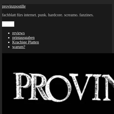
Zum
provinzpostille
Inhalt
fachblatt fürs internet. punk. hardcore. screamo. fanzines.
springen
Menü
reviews
printausgaben
Krachige Platten
warum?