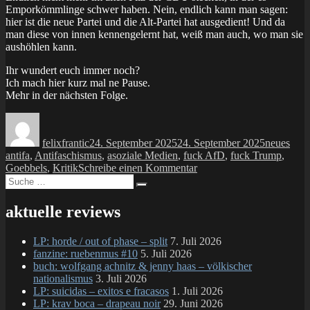
Emporkömmlinge schwer haben. Nein, endlich kann man sagen:
hier ist die neue Partei und die Alt-Partei hat ausgedient! Und da
man diese von innen kennengelernt hat, weiß man auch, wo man sie
aushöhlen kann.
Ihr wundert euch immer noch?
Ich mach hier kurz mal ne Pause.
Mehr in der nächsten Folge.
Autor
Veröffentlicht
Kategorie
Schl
am
felixfrantic
24. September 2025
24. September 2025
neues
antifa
,
Antifaschismus
,
asoziale Medien
,
fuck AfD
,
fuck Trump
,
zu
Goebbels
,
Kritik
Schreibe einen Kommentar
Suche
Leidartikel:
Suchen
nach:
ich
bin’s
aktuelle reviews
leid.
so
LP: horde / out of phase – split
7. Juli 2026
müde.
fanzine: ruebenmus #10
5. Juli 2026
und
buch: wolfgang achnitz & jenny haas – völkischer
etwas
nationalismus
3. Juli 2026
unentspannt.
LP: suicidas – exitos e fracasos
1. Juli 2026
(Teil
LP: krav boca – drapeau noir
29. Juni 2026
I)