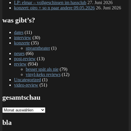
LP: elmar – vollgeschissen im hassclub
27. Juni 2026
konzert: oiro + so n paar andere 09.05.2026
26. Juni 2026
was gibt’s?
dates
(11)
interview
(30)
konzerte
(35)
streamtheater
(1)
neues
(66)
post-review
(13)
review
(934)
besser spät als nie
(79)
vinyl-keks reviews
(12)
Uncategorized
(1)
video-review
(51)
gesamtschau
gesamtschau
bla