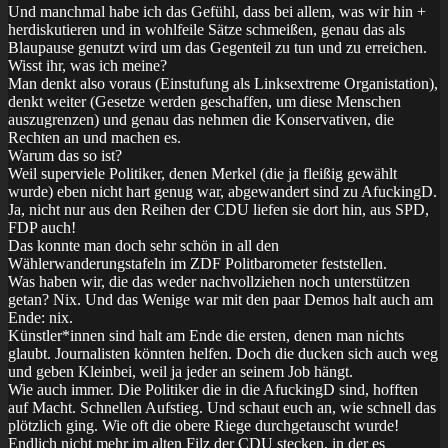
Und manchmal habe ich das Gefühl, dass bei allem, was wir hin +
herdiskutieren und in wohlfeile Sätze schmeißen, genau das als
Blaupause genutzt wird um das Gegenteil zu tun und zu erreichen.
Wisst ihr, was ich meine?
Man denkt also voraus (Einstufung als Linksextreme Organistation),
denkt weiter (Gesetze werden geschaffen, um diese Menschen
auszugrenzen) und genau das nehmen die Konservativen, die
Rechten an und machen es.
Warum das so ist?
Weil superviele Politiker, denen Merkel (die ja fleißig gewählt
wurde) eben nicht hart genug war, abgewandert sind zu AfuckingD.
Ja, nicht nur aus den Reihen der CDU liefen sie dort hin, aus SPD,
FDP auch!
Das konnte man doch sehr schön in all den
Wählerwanderungstafeln im ZDF Politbarometer feststellen.
Was haben wir, die das weder nachvollziehen noch unterstützen
getan? Nix. Und das Wenige war mit den paar Demos halt auch am
Ende: nix.
Künstler*innen sind halt am Ende die ersten, denen man nichts
glaubt. Journalisten könnten helfen. Doch die ducken sich auch weg
und geben Kleinbei, weil ja jeder an seinem Job hängt.
Wie auch immer. Die Politiker die in die AfuckingD sind, hofften
auf Macht. Schnellen Aufstieg. Und schaut euch an, wie schnell das
plötzlich ging. Wie oft die obere Riege durchgetauscht wurde!
Endlich nicht mehr im alten Filz der CDU stecken, in der es