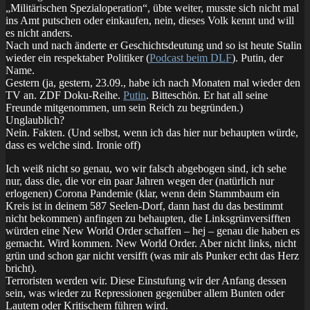
„Militärischen Spezialoperation“, übte weiter, musste sich nicht mal
ins Amt putschen oder einkaufen, nein, dieses Volk kennt und will
es nicht anders.
Nach und nach änderte er Geschichtsdeutung und so ist heute Stalin
wieder ein respektaber Politiker (
Podcast beim DLF
). Putin, der
Name.
Gestern (ja, gestern, 23.09., habe ich nach Monaten mal wieder den
TV an. ZDF Doku-Reihe.
Putin
. Bitteschön. Er hat all seine
Freunde mitgenommen, um sein Reich zu begründen.)
Unglaublich?
Nein. Fakten. (Und selbst, wenn ich das hier nur behaupten würde,
dass es welche sind. Ironie off)
Ich weiß nicht so genau, wo wir falsch abgebogen sind, ich sehe
nur, dass die, die vor ein paar Jahren wegen der (natürlich nur
erlogenen) Corona Pandemie (klar, wenn dein Stammbaum ein
Kreis ist in deinem 587 Seelen-Dorf, dann hast du das bestimmt
nicht bekommen) anfingen zu behaupten, die Linksgrünversifften
würden eine New World Order schaffen – hej – genau die haben es
gemacht. Wird kommen. New World Order. Aber nicht links, nicht
grün und schon gar nicht versifft (was mir als Punker echt das Herz
bricht).
Terroristen werden wir. Diese Einstufung wir der Anfang dessen
sein, was wieder zu Repressionen gegenüber allem Bunten oder
Lautem oder Kritischem führen wird.