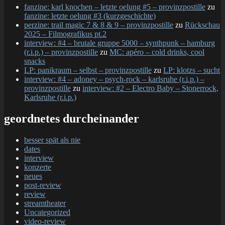
fanzine: karl knochen – letzte oelung #5 – provinzpostille
zu
fanzine: letzte oelung #3 (kurzgeschichte)
perzine: trail magic 7 & 8 & 9 – provinzpostille
zu
Rückschau
2025 – Filmografikus pt.2
interview: #4 – brutale gruppe 5000 – synthpunk – hamburg
(r.i.p.) – provinzpostille
zu
MC: apéro – cold drinks, cool
snacks
LP: panikraum – selbst – provinzpostille
zu
LP: klotzs – sucht
interview: #4 – adoney – psych-rock – karlsruhe (r.i.p.) –
provinzpostille
zu
interview: #2 – Electro Baby – Stonerrock,
Karlsruhe (r.i.p.)
geordnetes durcheinander
besser spät als nie
dates
interview
konzerte
neues
post-review
review
streamtheater
Uncategorized
video-review