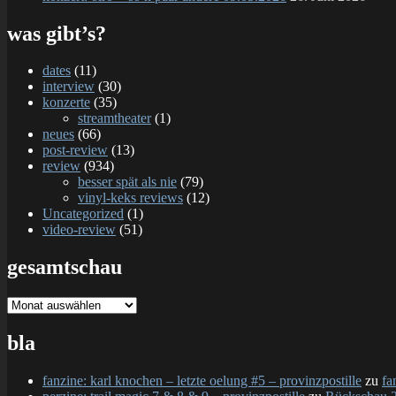
was gibt’s?
dates
(11)
interview
(30)
konzerte
(35)
streamtheater
(1)
neues
(66)
post-review
(13)
review
(934)
besser spät als nie
(79)
vinyl-keks reviews
(12)
Uncategorized
(1)
video-review
(51)
gesamtschau
gesamtschau
bla
fanzine: karl knochen – letzte oelung #5 – provinzpostille
zu
fa