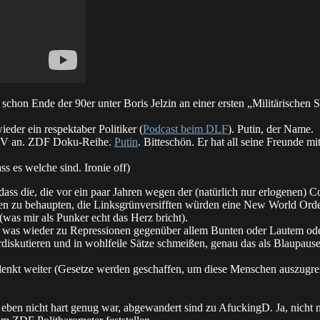
 schon Ende der 90er unter Boris Jelzin an einer ersten „Militärischen 
eder ein respektaber Politiker (
Podcast beim DLF
). Putin, der Name.
n TV an. ZDF Doku-Reihe.
Putin
. Bitteschön. Er hat all seine Freunde 
s es welche sind. Ironie off)
 dass die, die vor ein paar Jahren wegen der (natürlich nur erlogenen
en zu behaupten, die Linksgrünversifften würden eine New World Ord
 (was mir als Punker echt das Herz bricht).
n, was wieder zu Repressionen gegenüber allem Bunten oder Lautem ode
iskutieren und in wohlfeile Sätze schmeißen, genau das als Blaupause 
 denkt weiter (Gesetze werden geschaffen, um diese Menschen auszugr
e) eben nicht hart genug war, abgewandert sind zu AfuckingD. Ja, nicht