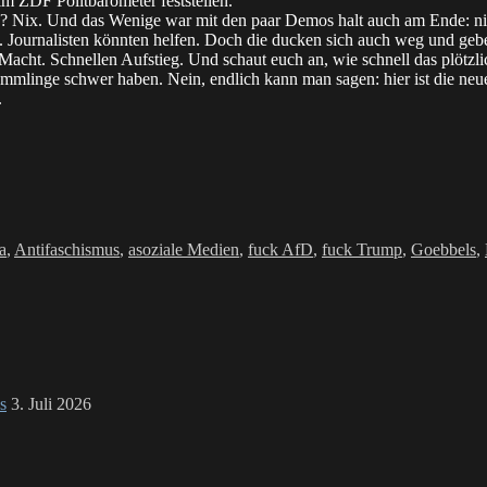
m ZDF Politbarometer feststellen.
n? Nix. Und das Wenige war mit den paar Demos halt auch am Ende: ni
. Journalisten könnten helfen. Doch die ducken sich auch weg und gebe
 Macht. Schnellen Aufstieg. Und schaut euch an, wie schnell das plötzl
mmlinge schwer haben. Nein, endlich kann man sagen: hier ist die neue
.
n
agwörter
fa
,
Antifaschismus
,
asoziale Medien
,
fuck AfD
,
fuck Trump
,
Goebbels
,
s
3. Juli 2026