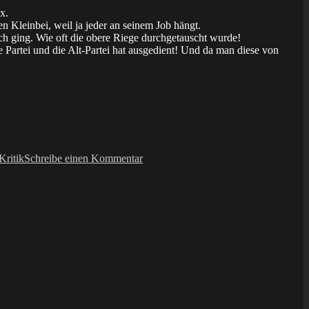
x.
n Kleinbei, weil ja jeder an seinem Job hängt.
ich ging. Wie oft die obere Riege durchgetauscht wurde!
 Partei und die Alt-Partei hat ausgedient! Und da man diese von
zu
Leidartikel:
Kritik
Schreibe einen Kommentar
ich
bin’s
leid.
so
müde.
und
etwas
unentspannt.
(Teil
I)