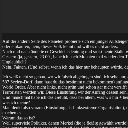
Auf der andern Seite des Planeten probierte sich ein junger Aufsteiger
oder einkaufen, nein, dieses Volk kennt und will es nicht anders.
Nach und nach änderte er Geschichtsdeutung und so ist heute Stalin wi
Gestern (ja, gestern, 23.09., habe ich nach Monaten mal wieder de
Unglaublich?
Nein. Fakten. (Und selbst, wenn ich das hier nur behaupten würde, das
Ich weiß nicht so genau, wo wir falsch abgebogen sind, ich sehe nur,
587 Seelen-Dorf, dann hast du das bestimmt nicht bekommen) anfing
World Order. Aber nicht links, nicht grün und schon gar nicht versifft
Terroristen werden wir. Diese Einstufung wir der Anfang dessen sei
Und manchmal habe ich das Gefühl, dass bei allem, was wir hin + herd
was ich meine?
Man denkt also voraus (Einstufung als Linksextreme Organistation),
machen es.
Warum das so ist?
Weil superviele Politiker, denen Merkel (die ja fleißig gewählt wurd