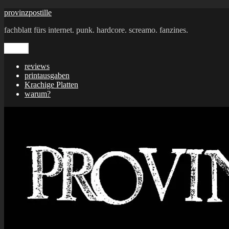
Zum
provinzpostille
Inhalt
fachblatt fürs internet. punk. hardcore. screamo. fanzines.
springen
Menü
reviews
printausgaben
Krachige Platten
warum?