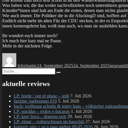
Das konnte man doch sehr schön in all den Wählerwanderungstafeln i
Was haben wir, die das weder nachvollziehen noch unterstützen geta
Künstler*innen sind halt am Ende die ersten, denen man nichts glaubt
Wie auch immer. Die Politiker die in die AfuckingD sind, hofften auf
Endlich nicht mehr im alten Filz der CDU stecken, in der es Emporkö
innen kennengelernt hat, weiß man auch, wo man sie aushöhlen kann
Ihr wundert euch immer noch?
Ich mach hier kurz mal ne Pause.
Mehr in der nächsten Folge.
Autor
Veröffentlicht
Kategorie
Schl
am
felixfrantic
24. September 2025
24. September 2025
neues
anti
Suche
Suchen
nach:
aktuelle reviews
LP: horde / out of phase – split
7. Juli 2026
fanzine: ruebenmus #10
5. Juli 2026
buch: wolfgang achnitz & jenny haas – völkischer nationalismu
LP: suicidas – exitos e fracasos
1. Juli 2026
LP: krav boca – drapeau noir
29. Juni 2026
LP: elmar – vollgeschissen im hassclub
27. Juni 2026
konzert: oiro + so n paar andere 09.05.2026
26. Juni 2026