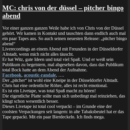
MC:
antiXallez
MC: chris von der düssel – pitcher bingo
–
abend
allez
hits
#1
Vor einer ganzen ganzen Weile habe ich von Chris von der Düssel
gehört. Wir kamen in Kontakt und tauschten dann endlich auch mal
ein paar Tapes aus. So auch seinen neuesten Release: „pitcher bingo
abend“
Liverecordings an einem Abend mit Freunden in der Düsseldorfer
Altstadt, wenn mich nicht alles täuscht.
Er hat Witz, gute Ideen und total viel Spaß. Und er weiß sein
Publikum zu begeistern, mal abgesehen davon, dass das Publikum
total Bock hatte an dem Abend der Aufnahme.
Facebook
,
acoustic-randale
, ….
Der „pitcher“ ist wohl eine Kneipe in der Düsseldorfer Altstadt.
Chris hat eine ordentliche Röhre, alles ist recht emotional.
Es ist ein Livetape, was total Spaß macht zu hören!
Die eigentliche Platte sollte man sich unbedingt mal reinziehen, das
klingt schon wesentlich besser.
Dieses Livetape ist total cool verpackt – im Grunde eine der
coolsten Verpackungen seit langem: in alte Tabaksbeutel hat er das
Tape gepackt. Mit ein paar Bierdeckeln. Ich finds mega.