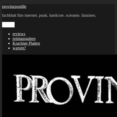
Zum
provinzpostille
Inhalt
fachblatt fürs internet. punk. hardcore. screamo. fanzines.
springen
Menü
reviews
printausgaben
Krachige Platten
warum?