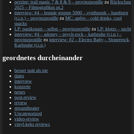
perzine: trail magic 7 & 8 & 9 – provinzpostille
zu
Rückschau
2025 – Filmografikus pt.2
interview: #4 – brutale gruppe 5000 – synthpunk – hamburg
(r.i.p.) – provinzpostille
zu
MC: apéro – cold drinks, cool
snacks
LP: panikraum – selbst – provinzpostille
zu
LP: klotzs – sucht
interview: #4 – adoney – psych-rock – karlsruhe (r.i.p.) –
provinzpostille
zu
interview: #2 – Electro Baby – Stonerrock,
Karlsruhe (r.i.p.)
geordnetes durcheinander
besser spät als nie
dates
interview
konzerte
neues
post-review
review
streamtheater
Uncategorized
video-review
vinyl-keks reviews