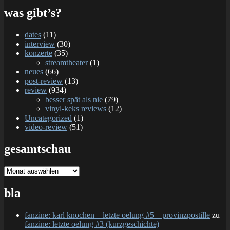
was gibt’s?
dates
(11)
interview
(30)
konzerte
(35)
streamtheater
(1)
neues
(66)
post-review
(13)
review
(934)
besser spät als nie
(79)
vinyl-keks reviews
(12)
Uncategorized
(1)
video-review
(51)
gesamtschau
gesamtschau
bla
fanzine: karl knochen – letzte oelung #5 – provinzpostille
zu
fanzine: letzte oelung #3 (kurzgeschichte)