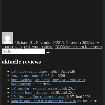
Autor
Veröffentlicht
Kategorie
Sch
am
felixfrantic
21. November 2022
15. November 2022
review
z
acoustic punk
,
chris von der düssel
,
DIY
Schreibe einen Kommentar
Suche
M
Suchen
nach:
ch
v
aktuelle reviews
d
d
LP: horde / out of phase – split
7. Juli 2026
–
fanzine: ruebenmus #10
5. Juli 2026
p
buch: wolfgang achnitz & jenny haas – völkischer
b
nationalismus
3. Juli 2026
a
LP: suicidas – exitos e fracasos
1. Juli 2026
LP: krav boca – drapeau noir
29. Juni 2026
LP: elmar – vollgeschissen im hassclub
27. Juni 2026
konzert: oiro + so n paar andere 09.05.2026
26. Juni 2026