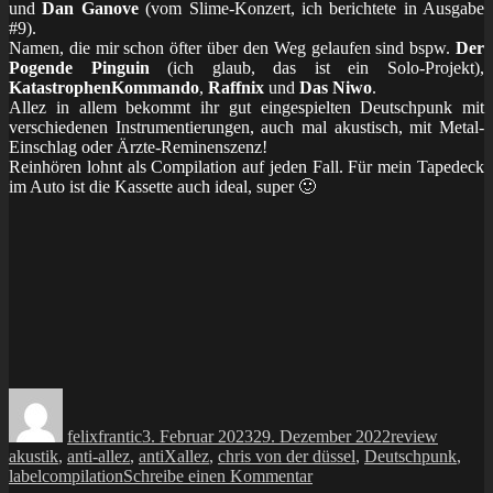
und
Dan Ganove
(vom Slime-Konzert, ich berichtete in Ausgabe
#9).
Namen, die mir schon öfter über den Weg gelaufen sind bspw.
Der
Pogende Pinguin
(ich glaub, das ist ein Solo-Projekt),
KatastrophenKommando
,
Raffnix
und
Das Niwo
.
Allez in allem bekommt ihr gut eingespielten Deutschpunk mit
verschiedenen Instrumentierungen, auch mal akustisch, mit Metal-
Einschlag oder Ärzte-Reminenszenz!
Reinhören lohnt als Compilation auf jeden Fall. Für mein Tapedeck
im Auto ist die Kassette auch ideal, super 🙂
Autor
Veröffentlicht
Kategorien
Schlagw
am
felixfrantic
3. Februar 2023
29. Dezember 2022
review
akustik
,
anti-allez
,
antiXallez
,
chris von der düssel
,
Deutschpunk
,
zu
labelcompilation
Schreibe einen Kommentar