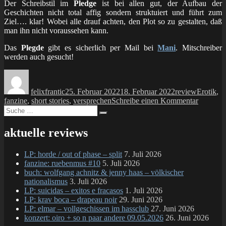
Der Schreibstil im
Pledge
ist bei allen gut, der Aufbau der
Geschichten nicht total affig sondern struktuiert und führt zum
Ziel…. klar! Wobei alle drauf achten, den Plot so zu gestalten, daß
man ihn nicht voraussehen kann.
Das
Plegde
gibt es sicherlich per Mail bei
Mani
. Mitschreiber
werden auch gesucht!
Autor
Veröffentlicht
Kategorien
Schlagwö
am
felixfrantic
25. Februar 2022
18. Februar 2022
review
Erotik
,
zu
fanzine
,
short stories
,
versprechen
Schreibe einen Kommentar
Suche
fanzine:
Suchen
nach:
Pledge
#1
aktuelle reviews
LP: horde / out of phase – split
7. Juli 2026
fanzine: ruebenmus #10
5. Juli 2026
buch: wolfgang achnitz & jenny haas – völkischer
nationalismus
3. Juli 2026
LP: suicidas – exitos e fracasos
1. Juli 2026
LP: krav boca – drapeau noir
29. Juni 2026
LP: elmar – vollgeschissen im hassclub
27. Juni 2026
konzert: oiro + so n paar andere 09.05.2026
26. Juni 2026