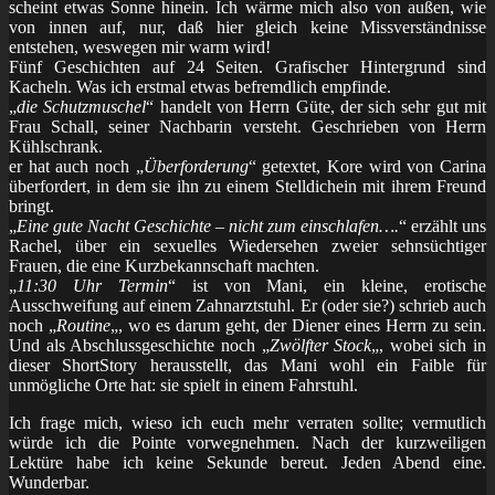
scheint etwas Sonne hinein. Ich wärme mich also von außen, wie
von innen auf, nur, daß hier gleich keine Missverständnisse
entstehen, weswegen mir warm wird!
Fünf Geschichten auf 24 Seiten. Grafischer Hintergrund sind
Kacheln. Was ich erstmal etwas befremdlich empfinde.
„
die Schutzmuschel
“ handelt von Herrn Güte, der sich sehr gut mit
Frau Schall, seiner Nachbarin versteht. Geschrieben von Herrn
Kühlschrank.
er hat auch noch „
Überforderung
“ getextet, Kore wird von Carina
überfordert, in dem sie ihn zu einem Stelldichein mit ihrem Freund
bringt.
„
Eine gute Nacht Geschichte – nicht zum einschlafen….
“ erzählt uns
Rachel, über ein sexuelles Wiedersehen zweier sehnsüchtiger
Frauen, die eine Kurzbekannschaft machten.
„
11:30 Uhr Termin
“ ist von Mani, ein kleine, erotische
Ausschweifung auf einem Zahnarztstuhl. Er (oder sie?) schrieb auch
noch „
Routine
„, wo es darum geht, der Diener eines Herrn zu sein.
Und als Abschlussgeschichte noch „
Zwölfter Stock
„, wobei sich in
dieser ShortStory herausstellt, das Mani wohl ein Faible für
unmögliche Orte hat: sie spielt in einem Fahrstuhl.
Ich frage mich, wieso ich euch mehr verraten sollte; vermutlich
würde ich die Pointe vorwegnehmen. Nach der kurzweiligen
Lektüre habe ich keine Sekunde bereut. Jeden Abend eine.
Wunderbar.