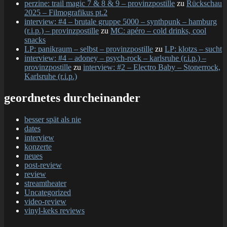
perzine: trail magic 7 & 8 & 9 – provinzpostille
zu
Rückschau
2025 – Filmografikus pt.2
interview: #4 – brutale gruppe 5000 – synthpunk – hamburg
(r.i.p.) – provinzpostille
zu
MC: apéro – cold drinks, cool
snacks
LP: panikraum – selbst – provinzpostille
zu
LP: klotzs – sucht
interview: #4 – adoney – psych-rock – karlsruhe (r.i.p.) –
provinzpostille
zu
interview: #2 – Electro Baby – Stonerrock,
Karlsruhe (r.i.p.)
geordnetes durcheinander
besser spät als nie
dates
interview
konzerte
neues
post-review
review
streamtheater
Uncategorized
video-review
vinyl-keks reviews