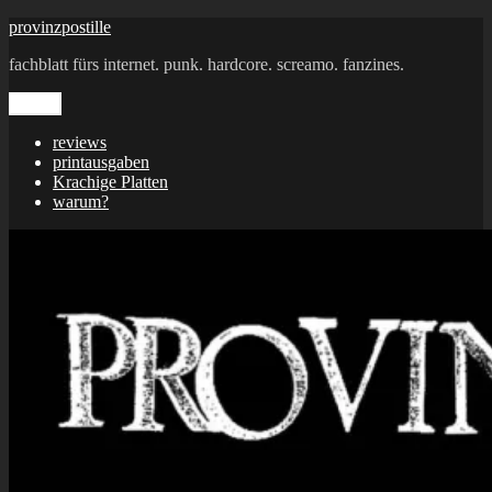
Zum
provinzpostille
Inhalt
fachblatt fürs internet. punk. hardcore. screamo. fanzines.
springen
Menü
reviews
printausgaben
Krachige Platten
warum?