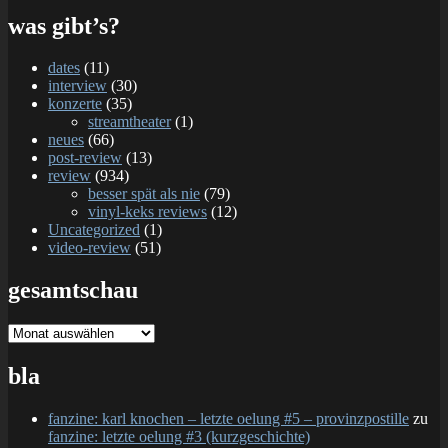
was gibt’s?
dates
(11)
interview
(30)
konzerte
(35)
streamtheater
(1)
neues
(66)
post-review
(13)
review
(934)
besser spät als nie
(79)
vinyl-keks reviews
(12)
Uncategorized
(1)
video-review
(51)
gesamtschau
gesamtschau
bla
fanzine: karl knochen – letzte oelung #5 – provinzpostille
zu
fanzine: letzte oelung #3 (kurzgeschichte)