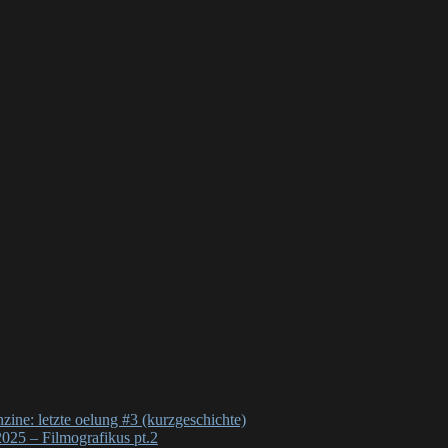
nzine: letzte oelung #3 (kurzgeschichte)
025 – Filmografikus pt.2