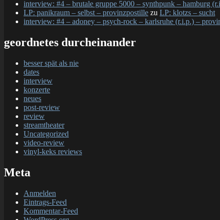
interview: #4 – brutale gruppe 5000 – synthpunk – hamburg (r.i.
LP: panikraum – selbst – provinzpostille
zu
LP: klotzs – sucht
interview: #4 – adoney – psych-rock – karlsruhe (r.i.p.) – provi
geordnetes durcheinander
besser spät als nie
dates
interview
konzerte
neues
post-review
review
streamtheater
Uncategorized
video-review
vinyl-keks reviews
Meta
Anmelden
Eintrags-Feed
Kommentar-Feed
WordPress.org