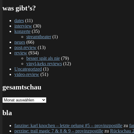
was gibt’s?
dates
(11)
interview
(30)
konzerte
(35)
streamtheater
(1)
neues
(66)
post-review
(13)
review
(934)
besser spät als nie
(79)
vinyl-keks reviews
(12)
Uncategorized
(1)
video-review
(51)
gesamtschau
gesamtschau
bla
fanzine: karl knochen – letzte oelung #5 – provinzpostille
zu
fa
perzine: trail magic 7 & 8 & 9 – provinzpostille
zu
Rückschau 2