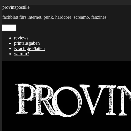
Zum
provinzpostille
Inhalt
fachblatt fürs internet. punk. hardcore. screamo. fanzines.
springen
Menü
reviews
printausgaben
Krachige Platten
warum?