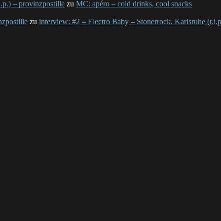
p.) – provinzpostille
zu
MC: apéro – cold drinks, cool snacks
nzpostille
zu
interview: #2 – Electro Baby – Stonerrock, Karlsruhe (r.i.p