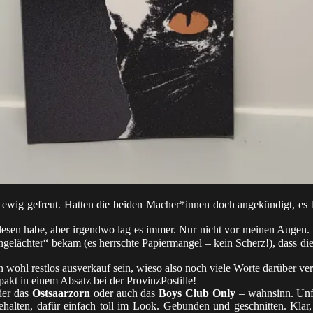
wig gefreut. Hatten die beiden Macher*innen doch angekündigt, es b
gelesen habe, aber irgendwo lag es immer. Nur nicht vor meinen Augen. 
elächter“ bekam (es herrschte Papiermangel – kein Scherz!), dass di
ohl restlos ausverkauf sein, wieso also noch viele Worte darüber verli
pakt in einem Absatz bei der ProvinzPostille!
ier das
Ostsaarzorn
oder auch das
Boys Club Only
– wahnsinn. Unfas
gehalten, dafür einfach toll im Look. Gebunden und geschnitten. Klar,