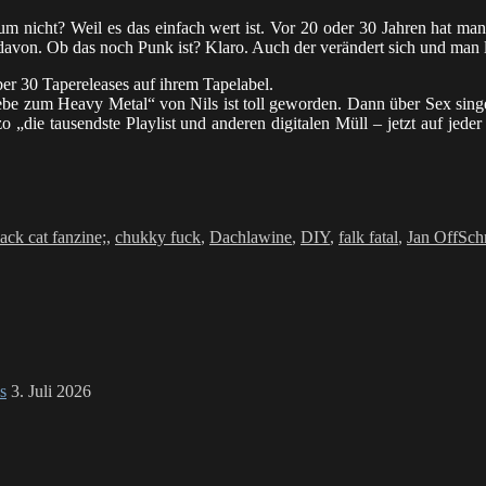
um nicht? Weil es das einfach wert ist. Vor 20 oder 30 Jahren hat ma
t davon. Ob das noch Punk ist? Klaro. Auch der verändert sich und man
ber 30 Tapereleases auf ihrem Tapelabel.
iebe zum Heavy Metal“ von Nils ist toll geworden. Dann über Sex sing
die tausendste Playlist und anderen digitalen Müll – jetzt auf jeder S
r
lack cat fanzine;
,
chukky fuck
,
Dachlawine
,
DIY
,
falk fatal
,
Jan Off
Sch
s
3. Juli 2026