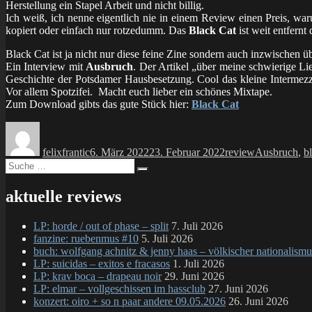
Herstellung ein Stapel Arbeit und nicht billig.
Ich weiß, ich nenne eigentlich nie in einem Review einen Preis, war
kopiert oder einfach nur rotzedumm. Das
Black Cat
ist weit entfern
Black Cat ist ja nicht nur diese feine Zine sondern auch inzwischen ü
Ein Interview mit
Ausbruch
. Der Artikel „über meine schwierige L
Geschichte der Potsdamer Hausbesetzung. Cool das kleine Intermezzo „
Vor allem Spotzifei. Macht euch lieber ein schönes Mixtape.
Zum Download gibts das gute Stück hier:
Black Cat
Autor
Veröffentlicht
Kategorien
Schlagwörte
am
felixfrantic
6. März 2022
23. Februar 2022
review
Ausbruch
,
b
Suche
Suchen
nach:
aktuelle reviews
LP: horde / out of phase – split
7. Juli 2026
fanzine: ruebenmus #10
5. Juli 2026
buch: wolfgang achnitz & jenny haas – völkischer nationalismu
LP: suicidas – exitos e fracasos
1. Juli 2026
LP: krav boca – drapeau noir
29. Juni 2026
LP: elmar – vollgeschissen im hassclub
27. Juni 2026
konzert: oiro + so n paar andere 09.05.2026
26. Juni 2026