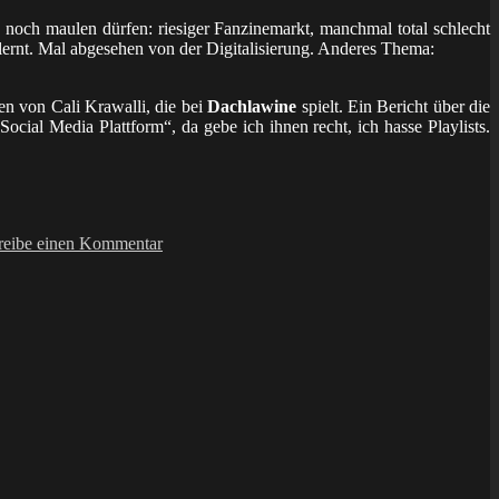
n noch maulen dürfen: riesiger Fanzinemarkt, manchmal total schlecht
 lernt. Mal abgesehen von der Digitalisierung. Anderes Thema:
en von Cali Krawalli, die bei
Dachlawine
spielt. Ein Bericht über die
ocial Media Plattform“, da gebe ich ihnen recht, ich hasse Playlists.
zu
fanzine:
reibe einen Kommentar
Black
Cat
Fanzine
#2