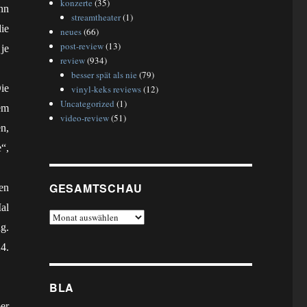
konzerte
(35)
nn
streamtheater
(1)
ie
neues
(66)
post-review
(13)
 je
review
(934)
besser spät als nie
(79)
ie
vinyl-keks reviews
(12)
Uncategorized
(1)
em
video-review
(51)
n,
“,
GESAMTSCHAU
en
al
gesamtschau
g.
4.
BLA
er