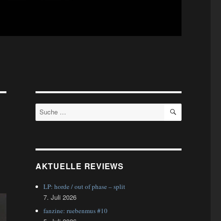
SUCHEN
Suche
nach:
AKTUELLE REVIEWS
LP: horde / out of phase – split
7. Juli 2026
fanzine: ruebenmus #10