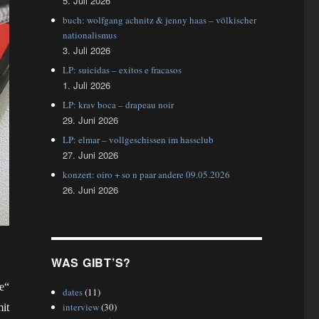
5. Juli 2026
buch: wolfgang achnitz & jenny haas – völkischer
nationalismus
3. Juli 2026
LP: suicidas – exitos e fracasos
1. Juli 2026
LP: krav boca – drapeau noir
29. Juni 2026
LP: elmar – vollgeschissen im hassclub
27. Juni 2026
konzert: oiro + so n paar andere 09.05.2026
26. Juni 2026
WAS GIBT’S?
e“
dates
(11)
interview
(30)
it