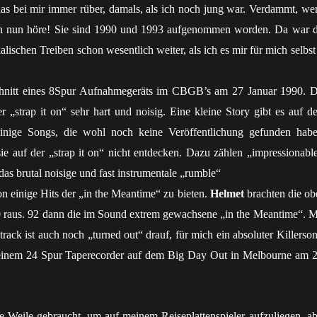
das bei mir immer rüber, damals, als ich noch jung war. Verdammt, we
n nun höre! Sie sind 1990 und 1993 aufgenommen worden. Da war d
lischen Treiben schon wesentlich weiter, als ich es mir für mich selbst
schnitt eines 8Spur Aufnahmegeräts im CBGB’s am 27 Januar 1990. D
r „strap it on“ sehr hart und noisig. Eine kleine Story gibt es auf d
inige Songs, die wohl noch keine Veröffentlichung gefunden habe
sie auf der „strap it on“ nicht entdecken. Dazu zählen „impressionable
as brutal noisige und fast instrumentale „rumble“
on einige Hits der „in the Meantime“ zu bieten.
Helmet
brachten die ob
 raus. 92 dann die im Sound extrem gewachsene „in the Meantime“. M
rack ist auch noch „turned out“ drauf, für mich ein absoluter Killerson
nem 24 Spur Taperecorder auf dem Big Day Out in Melbourne am 2
ne Weile gebraucht, um auf meinem Reiseplattenspieler aufzuliegen, ab