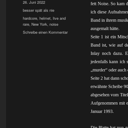
Veröffentlicht
26. Juni 2022
fett Noise. So kam 
am
Kategorien
besser spät als nie
ich diese Aufnahme
Schlagwörter
hardcore
,
helmet
,
live and
Band in ihrem musika
rare
,
New York
,
noise
ausgemalt hätte.
zu
Schreibe einen Kommentar
Seite 1 ist ein Mit
LP:
helmet
Band ist, wie auf de
–
Inlay noch dazu. E
live
and
jedenfalls kann ich 
rare
„murder“ oder auch d
Seite 2 hat dann sch
erwähnte Scheibe 90
abgesehen vom Titelt
Aufgenommen mit ei
Januar 1993.
Die Platte hat nun 