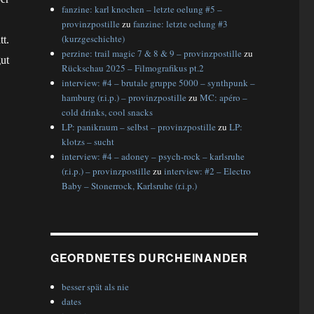
fanzine: karl knochen – letzte oelung #5 –
provinzpostille
zu
fanzine: letzte oelung #3
(kurzgeschichte)
t.
perzine: trail magic 7 & 8 & 9 – provinzpostille
zu
ut
Rückschau 2025 – Filmografikus pt.2
interview: #4 – brutale gruppe 5000 – synthpunk –
hamburg (r.i.p.) – provinzpostille
zu
MC: apéro –
cold drinks, cool snacks
LP: panikraum – selbst – provinzpostille
zu
LP:
klotzs – sucht
interview: #4 – adoney – psych-rock – karlsruhe
(r.i.p.) – provinzpostille
zu
interview: #2 – Electro
Baby – Stonerrock, Karlsruhe (r.i.p.)
GEORDNETES DURCHEINANDER
besser spät als nie
dates