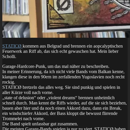
STATICØ
kommen aus Belgrad und brennen ein aopcalyptischen
Feuerwerk an Riff ab, das sich echt gewaschen hat. Mein lieber
Scholli.
Garage-Hardcore-Punk, um das mal näher zu beschreiben.
In meiner Erinnerung, da ich nicht viele Bands vom Balkan kenne,
klangen diese in den 90ern im zerfallenden Yugoslavien noch recht
rockig.
STATICØ bretzeln das alles weg. Sie sind punkig und spielen in
aller Kürze voll nach vorne.
„state of delusion“ oder „violent dreams“ brennen unheimlich
schnell durch. Man kennt die Riffs wieder, auf die sie sich beziehen,
bauen aber hier und da noch einen Akkord dazu, dann ein Break,
ein windschiefer Akkord, der Bass kloppt die bewusst flirrende
Trommelei nach vorne.
Die Band spielt unfassbar gut zusammen.
Die meisten Garage-Bands spielen ja nur zu viert, STATICØ haben