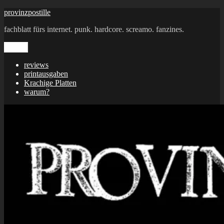
Zum
provinzpostille
Inhalt
fachblatt fürs internet. punk. hardcore. screamo. fanzines.
springen
Menü
reviews
printausgaben
Krachige Platten
warum?