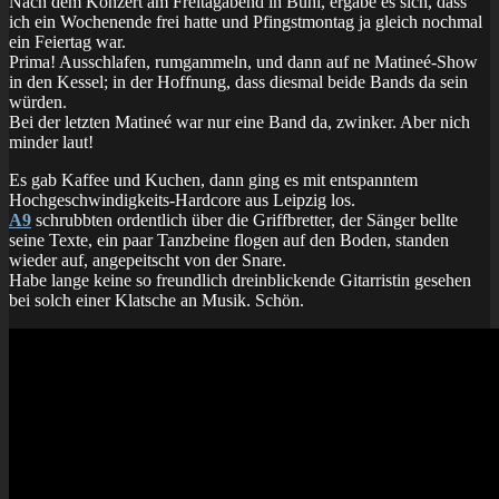
Nach dem Konzert am Freitagabend in Bühl, ergabe es sich, dass
ich ein Wochenende frei hatte und Pfingstmontag ja gleich nochmal
ein Feiertag war.
Prima! Ausschlafen, rumgammeln, und dann auf ne Matineé-Show
in den Kessel; in der Hoffnung, dass diesmal beide Bands da sein
würden.
Bei der letzten Matineé war nur eine Band da, zwinker. Aber nich
minder laut!
Es gab Kaffee und Kuchen, dann ging es mit entspanntem
Hochgeschwindigkeits-Hardcore aus Leipzig los.
A9
schrubbten ordentlich über die Griffbretter, der Sänger bellte
seine Texte, ein paar Tanzbeine flogen auf den Boden, standen
wieder auf, angepeitscht von der Snare.
Habe lange keine so freundlich dreinblickende Gitarristin gesehen
bei solch einer Klatsche an Musik. Schön.