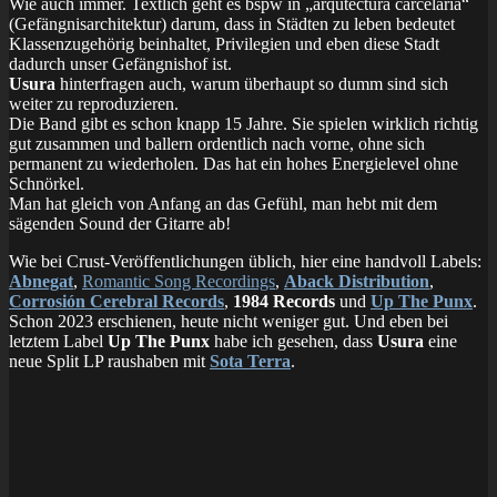
Wie auch immer. Textlich geht es bspw in „arqutectura carcelaria“
(Gefängnisarchitektur) darum, dass in Städten zu leben bedeutet
Klassenzugehörig beinhaltet, Privilegien und eben diese Stadt
dadurch unser Gefängnishof ist.
Usura
hinterfragen auch, warum überhaupt so dumm sind sich
weiter zu reproduzieren.
Die Band gibt es schon knapp 15 Jahre. Sie spielen wirklich richtig
gut zusammen und ballern ordentlich nach vorne, ohne sich
permanent zu wiederholen. Das hat ein hohes Energielevel ohne
Schnörkel.
Man hat gleich von Anfang an das Gefühl, man hebt mit dem
sägenden Sound der Gitarre ab!
Wie bei Crust-Veröffentlichungen üblich, hier eine handvoll Labels:
Abnegat
,
Romantic Song Recordings
,
Aback Distribution
,
Corrosión Cerebral Records
,
1984 Records
und
Up The Punx
.
Schon 2023 erschienen, heute nicht weniger gut. Und eben bei
letztem Label
Up The Punx
habe ich gesehen, dass
Usura
eine
neue Split LP raushaben mit
Sota Terra
.