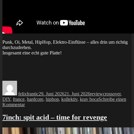
Punk, Oi, Metal, HipHop, Elektro-Einflüsse – alles drin um richtig
durchzudrehen.
Insgesamt eine echt gute Platte!
Autor
Veröffentlicht
Kategorien
Schlagwörter
am
felixfrantic
29. Juni 2026
21. Juni 2026
review
crossover
,
DIY
,
france
,
hardcore
,
hiphop
,
kollektiv
,
krav boca
Schreibe einen
zu
Kommentar
LP:
krav
7inch: spit acid – time for revenge
boca
–
drapeau