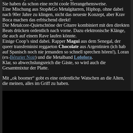
Sie haben da schon eine recht coole Herangehensweise.
Eine Mischung aus Stop&Go Metalgitarren, Hiphop, ohne dabei
nach 90er Jahre zu klingen, nicht das neueste Konzept, aber Krav
Boca machen das erfrischend direkt!
Die Metalcore-Quietschtöne der Gitarre kombiniert mit den direkten
Beats drücken ordentlich nach vorne. Dazu elektronische Klänge,
die auch auf einem Rave laufen könnte.
Einige Coop’s sind dabei. Rapper
Magui
aus dem Senegal, der
queer transfeminist reggaeton
Chocolate
aus Argentinien (ich hab
auf Spanisch noch nie jemanden so schnell sprechen hören!), Loran
(ex-
Bérurier Noir
) und die Metalband
Lofofora
.
Klar, so abwechslungsreich die Gäste, so wird auch die
Gesamtmixtur der Platte.
Mit „ok boomer“ gobt es eine ordentliche Watschen an die Alten,
die meinen, alles im Griff zu haben.