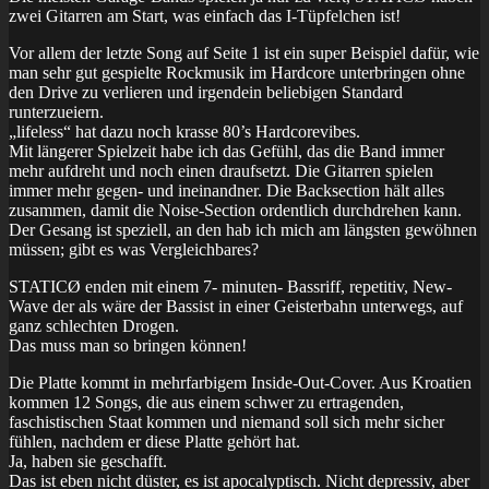
zwei Gitarren am Start, was einfach das I-Tüpfelchen ist!
Vor allem der letzte Song auf Seite 1 ist ein super Beispiel dafür, wie
man sehr gut gespielte Rockmusik im Hardcore unterbringen ohne
den Drive zu verlieren und irgendein beliebigen Standard
runterzueiern.
„lifeless“ hat dazu noch krasse 80’s Hardcorevibes.
Mit längerer Spielzeit habe ich das Gefühl, das die Band immer
mehr aufdreht und noch einen draufsetzt. Die Gitarren spielen
immer mehr gegen- und ineinandner. Die Backsection hält alles
zusammen, damit die Noise-Section ordentlich durchdrehen kann.
Der Gesang ist speziell, an den hab ich mich am längsten gewöhnen
müssen; gibt es was Vergleichbares?
STATICØ enden mit einem 7- minuten- Bassriff, repetitiv, New-
Wave der als wäre der Bassist in einer Geisterbahn unterwegs, auf
ganz schlechten Drogen.
Das muss man so bringen können!
Die Platte kommt in mehrfarbigem Inside-Out-Cover. Aus Kroatien
kommen 12 Songs, die aus einem schwer zu ertragenden,
faschistischen Staat kommen und niemand soll sich mehr sicher
fühlen, nachdem er diese Platte gehört hat.
Ja, haben sie geschafft.
Das ist eben nicht düster, es ist apocalyptisch. Nicht depressiv, aber