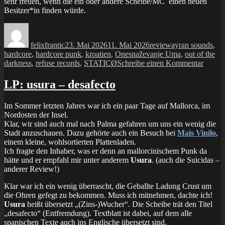
sehr freuen, wenn die ein oder andere Scheibe/MC einen neuen
Besitzer*in finden würde.
Autor
Veröffentlicht
Kategorien
Schlagwörter
am
felixfrantic
23. Mai 2026
11. Mai 2026
review
ayran sounds
,
hardcore
,
hardcore punk
,
kroatien
,
Onesnaževanje Uma
,
out of the
zu
darkness
,
refuse records
,
STATICØ
Schreibe einen Kommentar
LP:
STAT
LP: usura – desafecto
–
absurd
Im Sommer letzten Jahres war ich ein paar Tage auf Mallorca, im
of
Nordosten der Insel.
this
Klar, wir sind auch mal nach Palma gefahren um uns ein wenig die
world
Stadt anzuschauen. Dazu gehörte auch ein Besuch bei
Mais Vinilo
,
einem kleine, wohlsortierten Plattenladen.
Ich fragte den Inhaber, was er denn an mallorcinischem Punk da
hätte und er empfahl mir unter anderem
Usura
. (auch die Suicidas –
anderer Review!)
Klar war ich ein wenig überrascht, die Geballte Ladung Crust um
die Ohren gefegt zu bekommen. Muss ich mitnehmen, dachte ich!
Usura
heißt übersetzt „(Zins-)Wucher“. Die Scheibe trät den Titel
„desafecto“ (Entfremdung). Textblatt ist dabei, auf dem alle
spanischen Texte auch ins Englische übersetzt sind.