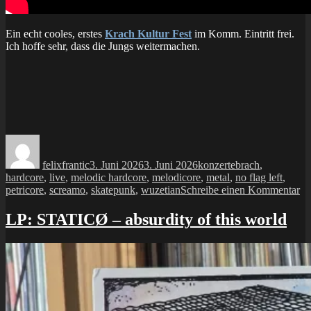
Ein echt cooles, erstes
Krach Kultur Fest
im Komm. Eintritt frei.
Ich hoffe sehr, dass die Jungs weitermachen.
Autor
Veröffentlicht
Kategorien
Schlagwörter
am
felixfrantic
3. Juni 2026
3. Juni 2026
konzerte
brach
,
hardcore
,
live
,
melodic hardcore
,
melodicore
,
metal
,
no flag left
,
zu
petricore
,
screamo
,
skatepunk
,
wuzetian
Schreibe einen Kommentar
ko
wu
LP: STATICØ – absurdity of this world
br
no
fl
lef
pe
–
kr