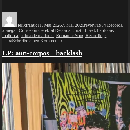
Autor
Veröffentlicht
Kategorien
Schlagwörter
am
felixfrantic
11. Mai 2026
7. Mai 2026
review
1984 Records
,
abnegat
,
Corrosión Cerebral Records
,
crust
,
d-beat
,
hardcore
,
mallorca
,
palma de mallorca
,
Romantic Song Recordings
,
zu
usura
Schreibe einen Kommentar
LP:
usura
LP: anti-corpos – backlash
–
desafecto