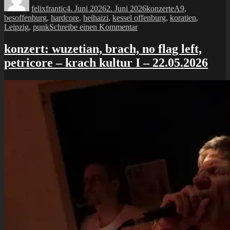
felixfrantic
4. Juni 2026
2. Juni 2026
konzerte
A9
,
besoffenburg
,
hardcore
,
heihaizi
,
kessel offenburg
,
koratien
,
zu
Leipzig
,
punk
Schreibe einen Kommentar
konzert:
heihaizi
konzert: wuzetian, brach, no flag left,
+
petricore – krach kultur I – 22.05.2026
A9
–
25.05.2026
–
Offenburg
Kessel