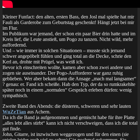
Kleiner Funfact: den alten, ersten Bass, den Josl mal spielte hat mir
Fauli als Garderobe zum Geburtstag geschenkt! Hängt jetzt bei mir
im Flur.
Im Publikum war jemand, der schon ein paar Bier drin hatte und im
Kreis lief, die Leute anstieß, um Pogo zu tanzen. Nicht wild, mehr
auffordernd.
Und – wie immer in solchen Situationen – musste sich jemand
schwer angepöbelt fühlen und ging total an die Decke, schrie den
Kerl an, drohte mit Prügel, was weiß ich.
Bevor ich einschreiten wollte, kamen aber schon zwei andere und
zogen sie auseinander. Der Pogo-Aufforderer war ganz ruhig
geblieben. Wer aber bekam dann die Ansage „mach mal langsamer“
? genau: er. Fand ich scheiße. Hab den Typ, der da so rumkrakehlte
später noch in einem „normalen“ Gespräch erleben dürfen: wenig
sympathisch.
Zweite Band des Abends: die düsteren, schweren und sehr lauten
WuZeTian
aus Achern.
Da ich die Band ja aufgenommen und gemischt habe für ihre Platte
„alles lebt alles stirbt“ kann ich nicht verschweigen, dass ich die total
gut finde.
John, Gitarre, ist inzwischen weggezogen und für den einen (sie
spielen leider auch viel zu selten) Gig nochmal gekommen. Sie