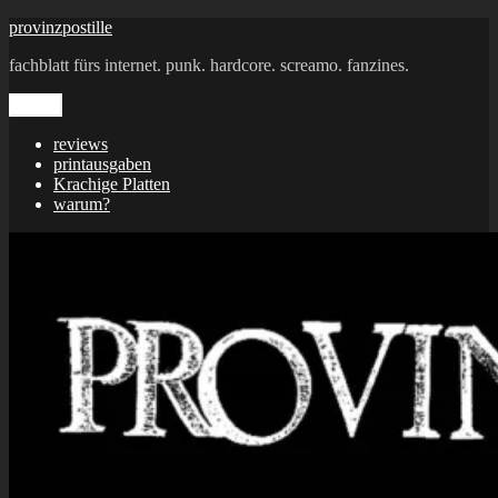
Zum
provinzpostille
Inhalt
fachblatt fürs internet. punk. hardcore. screamo. fanzines.
springen
Menü
reviews
printausgaben
Krachige Platten
warum?