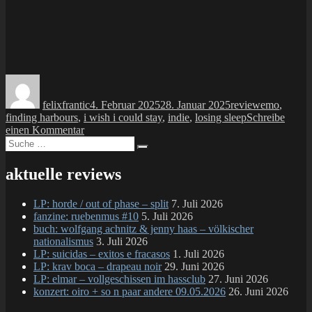
Autor
Veröffentlicht
Kategorien
Schlagwört
am
felixfrantic
4. Februar 2025
28. Januar 2025
review
emo
,
finding harbours
,
i wish i could stay
,
indie
,
losing sleep
Schreibe
zu
einen Kommentar
Suche
MC:
Suchen
nach:
finding
harbours
aktuelle reviews
split
w/
LP: horde / out of phase – split
7. Juli 2026
losing
fanzine: ruebenmus #10
5. Juli 2026
sleep
buch: wolfgang achnitz & jenny haas – völkischer
nationalismus
3. Juli 2026
LP: suicidas – exitos e fracasos
1. Juli 2026
LP: krav boca – drapeau noir
29. Juni 2026
LP: elmar – vollgeschissen im hassclub
27. Juni 2026
konzert: oiro + so n paar andere 09.05.2026
26. Juni 2026