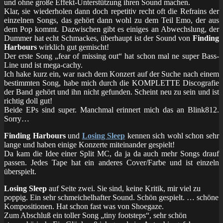
und ohne große Effekt-Unterstützung ihren Sound machen.
Klar, sie wiederholen dann doch repetitiv recht oft die Refrains der
einzelnen Songs, das gehört dann wohl zu dem Teil Emo, der aus
dem Pop kommt. Dazwischen gibt es einiges an Abwechslung, der
Dummer hat echt Schmackes, überhaupt ist der Sound von
Finding
Harbours
wirklich gut gemischt!
Der erste Song „fear of missing out“ hat schon mal ne super Bass-
Line und ist mega-cachy.
Ich hake kurz ein, war nach dem Konzert auf der Suche nach einem
bestimmten Song, habe mich durch die KOMPLETTE Discografie
der Band gehört und ihn nicht gefunden. Scheint neu zu sein und ist
richtig doll gut!
Beide EPs sind super. Manchmal erinnert mich das an Blink812.
Sorry…
Finding Harbours
und
Losing Sleep
kennen sich wohl schon sehr
lange und haben einige Konzerte miteinander gespielt!
Da kam die Idee einer Split MC, da ja da auch mehr Songs drauf
passen. Jedes Tape hat ein anderes Cover/Farbe und ist einzeln
überspielt.
Losing Sleep
auf Seite zwei. Sie sind, keine Kritik, mir viel zu
poppig. Ein sehr schmeichelhafter Sound. Schön gespielt. … schöne
Kompositionen. Hat schon fast was von Shoegaze.
Zum Abschluß ein toller Song „tiny footsteps“, sehr schön