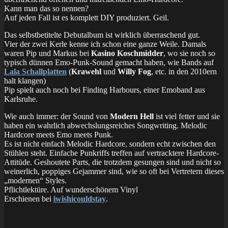
Kann man das so nennen?
Auf jeden Fall ist es komplett DIY produziert. Geil.
Das selbstbetitelte Debutalbum ist wirklich überraschend gut.
Vier der zwei Kerle kenne ich schon eine ganze Weile. Damals
waren Pip und Markus bei
Kasino Koschmidder
, wo sie noch so
typisch dünnen Emo-Punk-Sound gemacht haben, wie Bands auf
Lala Schallplatten
(
Krawehl
und
Willy Fog
, etc. in den 2010ern
halt klangen)
Pip spielt auch noch bei Finding Harbours, einer Emoband aus
Karlsruhe.
Wie auch immer: der Sound von
Modern Hell
ist viel fetter und sie
haben ein wahrlich abwechslungsreiches Songwriting. Melodic
Hardcore meets Emo meets Punk.
Es ist nicht einfach Melodic Hardcore, sondern echt zwischen den
Stühlen steht. Einfache Punkriffs treffen auf vertracktere Hardcore-
Attitüde. Geshoutete Parts, die trotzdem gesungen sind und nicht so
weinerlich, poppiges Gejammer sind, wie so oft bei Vertretern dieses
„modernen“ Styles.
Pflichtlektüre. Auf wunderschönem Vinyl
Erschienen bei
iwishicouldstay
.