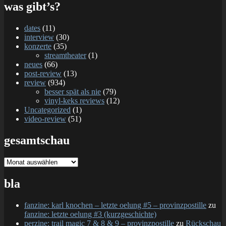
was gibt’s?
dates
(11)
interview
(30)
konzerte
(35)
streamtheater
(1)
neues
(66)
post-review
(13)
review
(934)
besser spät als nie
(79)
vinyl-keks reviews
(12)
Uncategorized
(1)
video-review
(51)
gesamtschau
gesamtschau
bla
fanzine: karl knochen – letzte oelung #5 – provinzpostille
zu
fanzine: letzte oelung #3 (kurzgeschichte)
perzine: trail magic 7 & 8 & 9 – provinzpostille
zu
Rückschau