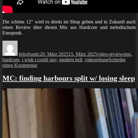
Die schöne 12″ wird es direkt im Shop geben und in Zukunft auch
einen Review über diesen Mix aus Hardcore und melodischem
Emopunk.
Autor
Veröffentlicht
Kategorien
Schlagw
am
felixfrantic
20. März 2025
15. März 2025
video-review
emo
,
hardcore
,
i wish i could stay
,
modern hell
,
videorelease
Schreibe
zu
einen Kommentar
video:
modern
MC: finding harbours split w/ losing sleep
hell
–
kafkaesque
expectations