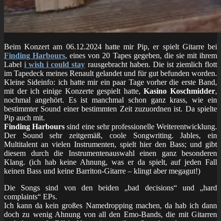
Beim Konzert am 06.12.2024 hatte mir Pip, er spielt Gitarre bei
Finding Harbours
, eines von 20 Tapes gegeben, die sie mit ihrem
Label
i wish i could stay
rausgebracht haben. Die ist ziemlich flott
im Tapedeck meines Renault gelandet und für gut befunden worden.
Kleine Sideinfo: ich hatte mir ein paar Tage vorher die erste Band,
mit der ich einige Konzerte gespielt hatte,
Kasino Koschmidder
,
nochmal angehört. Es ist manchmal schon ganz krass, wie ein
bestimmter Sound einer bestimmten Zeit zuzuordnen ist. Da spielte
Pip auch mit.
Finding Harbours
sind eine sehr professionelle Weiterentwicklung.
Der Sound sehr zeitgemäß, coole Songwriting. Jables, ein
Multitalent an vielen Instrumenten, spielt hier den Bass; und gibt
diesem durch die Instrumentenauswahl einen ganz besonderen
Klang. (ich hab keine Ahnung, was er da spielt, auf jeden Fall
keinen Bass und keine Barriton-Gitarre – klingt aber megagut!)
Die Songs sind von den beiden „bad decisions“ und „hard
complaints“ EPs.
Ich kann da kein großes Namedropping machen, da hab ich dann
doch zu wenig Ahnung von all den Emo-Bands, die mit Gitarren