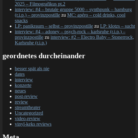
2025 – Filmografikus pt.2
interview: #4 – brutale gruppe 5000 – synthpunk – hamburg
(r.i.p.) – provinzpostille
zu
MC: apéro – cold drinks, cool
snacks
LP: panikraum – selbst – provinzpostille
zu
LP: klotzs – sucht
interview: #4 – adoney – psych-rock – karlsruhe (r.i.p.) –
provinzpostille
zu
interview: #2 – Electro Baby – Stonerrock,
Karlsruhe (r.i.p.)
geordnetes durcheinander
besser spät als nie
dates
interview
konzerte
neues
post-review
review
streamtheater
Uncategorized
video-review
vinyl-keks reviews
Meta