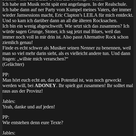
Ich habe mit Musik recht spät erst angefangen. In der Realschule.
Ich habe dann auf ner Party vom Kumpel meines Vaters, der immer
wieder Jamsessions macht, Eric Clapton’s LEILA für mich entdeckt.
Und so kam ich darüber dann an all die älteren Rocksachen.
Ich bin ein wenig abgeschweift. Wie setzt sich das zusammen? Ich
würde sagen Grunge, Stoner, ich sag jetzt mal Blues, weil das
immer noch voll in mir drin ist. Also passt Alternative Rock schon
ziemlich genau!
Finde es echt schwer als Musiker seinen Nenner zu benennen, weil
man so viel mehr darin sieht, als es vielleicht andere tun. Und dann
fragen: „willste mich verarschen?“
(Gelächter)
PP:
Man hört euch echt an, das da Potential ist, was noch geweckt
werden will, bei
ADONEY
. Ihr spielt gut zusammen! Ihr solltet mal
raus aus der Provinz!
Jables:
Yeah, danke und auf jeden!
PP:
Wie entstehen denn eure Texte?
Jables: