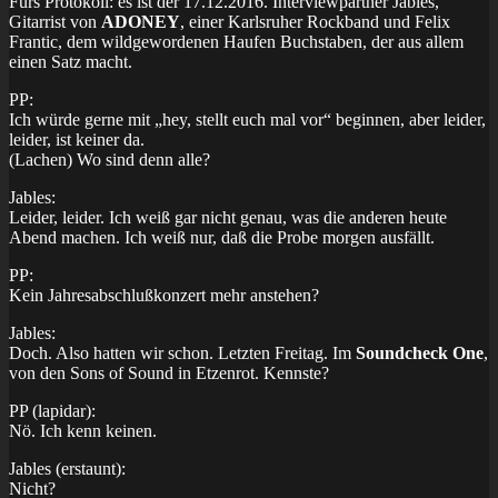
Fürs Protokoll: es ist der 17.12.2016. Interviewpartner Jables,
Gitarrist von
ADONEY
, einer Karlsruher Rockband und Felix
Frantic, dem wildgewordenen Haufen Buchstaben, der aus allem
einen Satz macht.
PP:
Ich würde gerne mit „hey, stellt euch mal vor“ beginnen, aber leider,
leider, ist keiner da.
(Lachen) Wo sind denn alle?
Jables:
Leider, leider. Ich weiß gar nicht genau, was die anderen heute
Abend machen. Ich weiß nur, daß die Probe morgen ausfällt.
PP:
Kein Jahresabschlußkonzert mehr anstehen?
Jables:
Doch. Also hatten wir schon. Letzten Freitag. Im
Soundcheck One
,
von den Sons of Sound in Etzenrot. Kennste?
PP (lapidar):
Nö. Ich kenn keinen.
Jables (erstaunt):
Nicht?