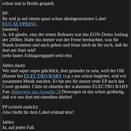
schon mal in Berlin gespielt.
PP:
Ihr seid ja auf einem quasi schon alteingesessenen Label
EUCALYPDISC
.
(raunen)
Ja, ich glaube, eins der ersten Releases war das EON-Demo Anfang
der 2000er. Habe das immer von der Ferne beobachtet, was für
Bands kommen und auch gehen und freue mich da für euch, daß ihr
dort am Start seid!
(sehr lautes Schlagzeugspiel setzt ein)
Jables (laut):
Wir sind super super glücklich, dort gelandet zu sein, weil der Olli
(Basser bei
ELECTRO BABY
r.i.p.) uns schon begleitet, seid wir
zusammen Musik machen. Er hat uns für unsere erste EP auch das
Cover gestaltet. Chris ist ohnehin der wahnsinns ELECTRO BABY
Fan. (
Interview aus Ausgabe 2
) Deswegen ist das schon großartig,
daß wir uns dort mit einreihen dürfen!
PP (schreit zurück):
Also bleibt ihr dem Label erstmal treu?
Jables:
Ja, auf jeden Fall.