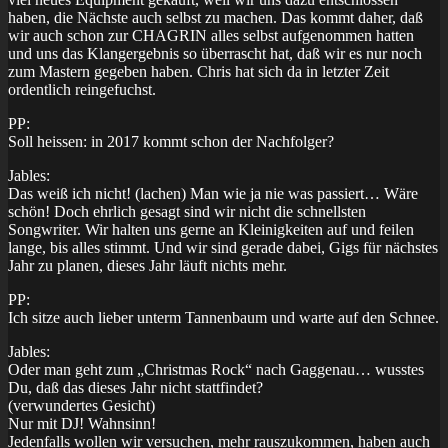
haben, die Nächste auch selbst zu machen. Das kommt daher, daß
wir auch schon zur CHAGRIN alles selbst aufgenommen hatten
und uns das Klangergebnis so überrascht hat, daß wir es nur noch
zum Mastern gegeben haben. Chris hat sich da in letzter Zeit
ordentlich reingefuchst.
PP:
Soll heissen: in 2017 kommt schon der Nachfolger?
Jables:
Das weiß ich nicht! (lachen) Man wie ja nie was passiert… Wäre
schön! Doch ehrlich gesagt sind wir nicht die schnellsten
Songwriter. Wir halten uns gerne an Kleinigkeiten auf und feilen
lange, bis alles stimmt. Und wir sind gerade dabei, Gigs für nächstes
Jahr zu planen, dieses Jahr läuft nichts mehr.
PP:
Ich sitze auch lieber unterm Tannenbaum und warte auf den Schnee.
Jables:
Oder man geht zum „Christmas Rock“ nach Gaggenau… wusstes
Du, daß das dieses Jahr nicht stattfindet?
(verwundertes Gesicht)
Nur mit DJ! Wahnsinn!
Jedenfalls wollen wir versuchen, mehr rauszukommen, haben auch