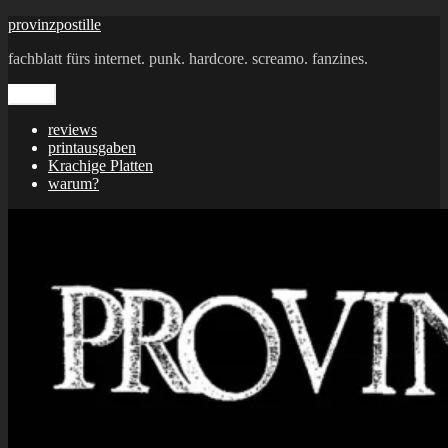
Zum
provinzpostille
Inhalt
fachblatt fürs internet. punk. hardcore. screamo. fanzines.
springen
Menü
reviews
printausgaben
Krachige Platten
warum?