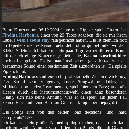
Beim Konzert am 06.12.2024 hatte mir Pip, er spielt Gitarre bei
Finding Harbours
, eines von 20 Tapes gegeben, die sie mit ihrem
Label
i wish i could stay
rausgebracht haben. Die ist ziemlich flott
im Tapedeck meines Renault gelandet und für gut befunden worden.
Kleine Sideinfo: ich hatte mir ein paar Tage vorher die erste Band,
mit der ich einige Konzerte gespielt hatte,
Kasino Koschmidder
,
nochmal angehört. Es ist manchmal schon ganz krass, wie ein
bestimmter Sound einer bestimmten Zeit zuzuordnen ist. Da spielte
Pip auch mit.
Finding Harbours
sind eine sehr professionelle Weiterentwicklung.
Der Sound sehr zeitgemäß, coole Songwriting. Jables, ein
Multitalent an vielen Instrumenten, spielt hier den Bass; und gibt
diesem durch die Instrumentenauswahl einen ganz besonderen
Klang. (ich hab keine Ahnung, was er da spielt, auf jeden Fall
keinen Bass und keine Barriton-Gitarre – klingt aber megagut!)
Die Songs sind von den beiden „bad decisions“ und „hard
complaints“ EPs.
Ich kann da kein großes Namedropping machen, da hab ich dann
doch zu wenig Ahnung von all den Emo-Bands, die mit Gitarren