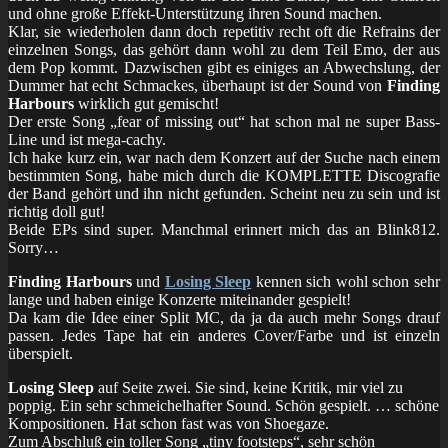
und ohne große Effekt-Unterstützung ihren Sound machen.
Klar, sie wiederholen dann doch repetitiv recht oft die Refrains der
einzelnen Songs, das gehört dann wohl zu dem Teil Emo, der aus
dem Pop kommt. Dazwischen gibt es einiges an Abwechslung, der
Dummer hat echt Schmackes, überhaupt ist der Sound von
Finding
Harbours
wirklich gut gemischt!
Der erste Song „fear of missing out“ hat schon mal ne super Bass-
Line und ist mega-cachy.
Ich hake kurz ein, war nach dem Konzert auf der Suche nach einem
bestimmten Song, habe mich durch die KOMPLETTE Discografie
der Band gehört und ihn nicht gefunden. Scheint neu zu sein und ist
richtig doll gut!
Beide EPs sind super. Manchmal erinnert mich das an Blink812.
Sorry…
Finding Harbours
und
Losing Sleep
kennen sich wohl schon sehr
lange und haben einige Konzerte miteinander gespielt!
Da kam die Idee einer Split MC, da ja da auch mehr Songs drauf
passen. Jedes Tape hat ein anderes Cover/Farbe und ist einzeln
überspielt.
Losing Sleep
auf Seite zwei. Sie sind, keine Kritik, mir viel zu
poppig. Ein sehr schmeichelhafter Sound. Schön gespielt. … schöne
Kompositionen. Hat schon fast was von Shoegaze.
Zum Abschluß ein toller Song „tiny footsteps“, sehr schön