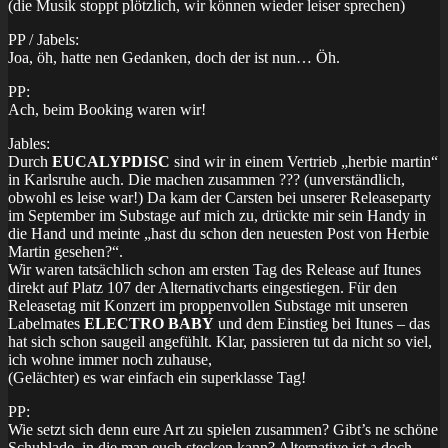
(die Musik stoppt plötzlich, wir können wieder leiser sprechen)
PP / Jabels:
Joa, öh, hatte nen Gedanken, doch der ist nun… Öh.
PP:
Ach, beim Booking waren wir!
Jables:
Durch
EUCALYPDISC
sind wir in einem Vertrieb „herbie martin“
in Karlsruhe auch. Die machen zusammen ??? (unverständlich,
obwohl es leise war!) Da kam der Carsten bei unserer Releaseparty
im September im Substage auf mich zu, drückte mir sein Handy in
die Hand und meinte „hast du schon den neuesten Post von Herbie
Martin gesehen?“.
Wir waren tatsächlich schon am ersten Tag des Release auf Itunes
direkt auf Platz 107 der Alternativcharts eingestiegen. Für den
Releasetag mit Konzert im proppenvollen Substage mit unseren
Labelmates
ELECTRO BABY
und dem Einstieg bei Itunes – das
hat sich schon saugeil angefühlt. Klar, passieren tut da nicht so viel,
ich wohne immer noch zuhause,
(Gelächter) es war einfach ein superklasse Tag!
PP:
Wie setzt sich denn eure Art zu spielen zusammen? Gibt’s ne schöne
Schublade, in die man euch stecken kann? Alternative ist a doch