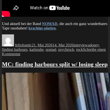
Und aktuell bei der Band
NOMAD
, die auch ein ganz wunderbares
Tape raushaben!
krachige-platten
.
Autor
Veröffentlicht
Kategorien
Schlagwörter
am
felixfrantic
21. Mai 2026
14. Mai 2026
interview
adoney
,
finding harbours
,
karlsruhe
,
nomad
,
psychrock
,
rock
Schreibe einen
zu
Kommentar
interview:
#4
MC: finding harbours split w/ losing sleep
–
adoney
–
psych-
rock
–
karlsruhe
(r.i.p.)