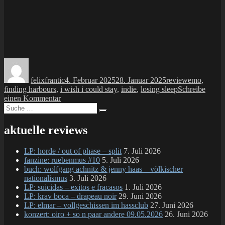
Autor
Veröffentlicht
Kategorien
Schlagwört
am
felixfrantic
4. Februar 2025
28. Januar 2025
review
emo
,
finding harbours
,
i wish i could stay
,
indie
,
losing sleep
Schreibe
zu
einen Kommentar
Suche
MC:
Suchen
nach:
finding
harbours
aktuelle reviews
split
w/
LP: horde / out of phase – split
7. Juli 2026
losing
fanzine: ruebenmus #10
5. Juli 2026
sleep
buch: wolfgang achnitz & jenny haas – völkischer
nationalismus
3. Juli 2026
LP: suicidas – exitos e fracasos
1. Juli 2026
LP: krav boca – drapeau noir
29. Juni 2026
LP: elmar – vollgeschissen im hassclub
27. Juni 2026
konzert: oiro + so n paar andere 09.05.2026
26. Juni 2026