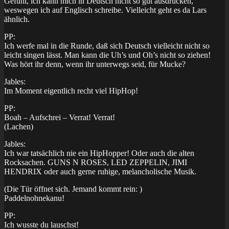
Gefühl, ich kann mich in Deutsch nicht so gut ausdrücken,
weswegen ich auf Englisch schreibe. Vielleicht geht es da Lars
ähnlich.
PP:
Ich werfe mal in die Runde, daß sich Deutsch vielleicht nicht so
leicht singen lässt. Man kann die Uh’s und Oh’s nicht so ziehen!
Was hört ihr denn, wenn ihr unterwegs seid, für Mucke?
Jables:
Im Moment eigentlich recht viel HipHop!
PP:
Boah – Aufschrei – Verrat! Verrat!
(Lachen)
Jables:
Ich war tatsächlich nie ein HipHopper! Oder auch die alten
Rocksachen. GUNS N ROSES, LED ZEPPELIN, JIMI
HENDRIX oder auch gerne ruhige, melancholische Musik.
(Die Tür öffnet sich. Jemand kommt rein: )
Paddelnohnekanu!
PP:
Ich wusste du lauschst!