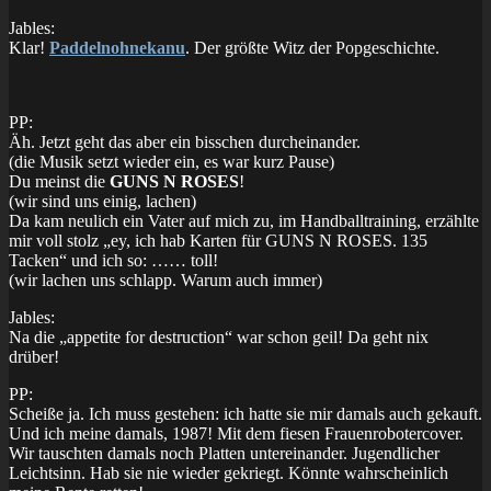
Jables:
Klar!
Paddelnohnekanu
. Der größte Witz der Popgeschichte.
PP:
Äh. Jetzt geht das aber ein bisschen durcheinander.
(die Musik setzt wieder ein, es war kurz Pause)
Du meinst die
GUNS N ROSES
!
(wir sind uns einig, lachen)
Da kam neulich ein Vater auf mich zu, im Handballtraining, erzählte
mir voll stolz „ey, ich hab Karten für GUNS N ROSES. 135
Tacken“ und ich so: …… toll!
(wir lachen uns schlapp. Warum auch immer)
Jables:
Na die „appetite for destruction“ war schon geil! Da geht nix
drüber!
PP:
Scheiße ja. Ich muss gestehen: ich hatte sie mir damals auch gekauft.
Und ich meine damals, 1987! Mit dem fiesen Frauenrobotercover.
Wir tauschten damals noch Platten untereinander. Jugendlicher
Leichtsinn. Hab sie nie wieder gekriegt. Könnte wahrscheinlich