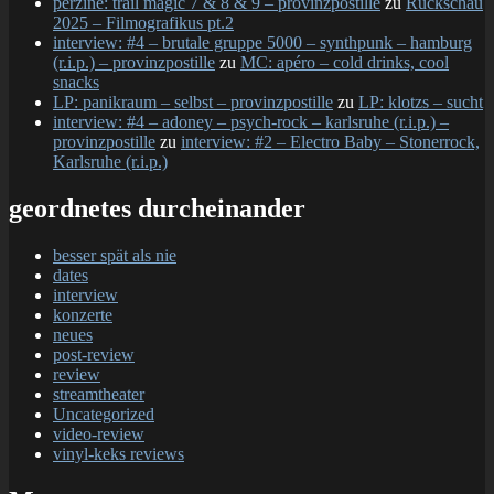
perzine: trail magic 7 & 8 & 9 – provinzpostille
zu
Rückschau
2025 – Filmografikus pt.2
interview: #4 – brutale gruppe 5000 – synthpunk – hamburg
(r.i.p.) – provinzpostille
zu
MC: apéro – cold drinks, cool
snacks
LP: panikraum – selbst – provinzpostille
zu
LP: klotzs – sucht
interview: #4 – adoney – psych-rock – karlsruhe (r.i.p.) –
provinzpostille
zu
interview: #2 – Electro Baby – Stonerrock,
Karlsruhe (r.i.p.)
geordnetes durcheinander
besser spät als nie
dates
interview
konzerte
neues
post-review
review
streamtheater
Uncategorized
video-review
vinyl-keks reviews