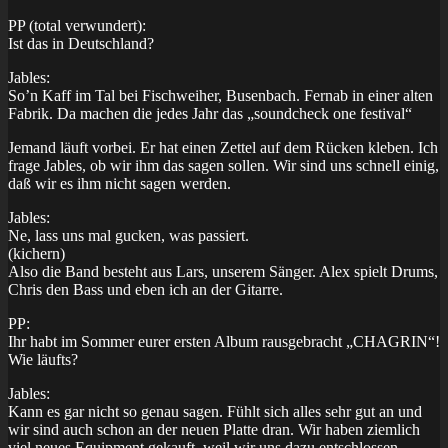
PP (total verwundert):
Ist das in Deutschland?
Jables:
So’n Kaff im Tal bei Fischweiher, Busenbach. Fernab in einer alten
Fabrik. Da machen die jedes Jahr das „soundcheck one festival“
Jemand läuft vorbei. Er hat einen Zettel auf dem Rücken kleben. Ich
frage Jables, ob wir ihm das sagen sollen. Wir sind uns schnell einig,
daß wir es ihm nicht sagen werden.
Jables:
Ne, lass uns mal gucken, was passiert.
(kichern)
Also die Band besteht aus Lars, unserem Sänger. Alex spielt Drums,
Chris den Bass und eben ich an der Gitarre.
PP:
Ihr habt im Sommer eurer ersten Album rausgebracht „CHAGRIN“!
Wie läufts?
Jables:
Kann es gar nicht so genau sagen. Fühlt sich alles sehr gut an und
wir sind auch schon an der neuen Platte dran. Wir haben ziemlich
viel neues Equipment gekauft, weil wir uns dazu entschlossen