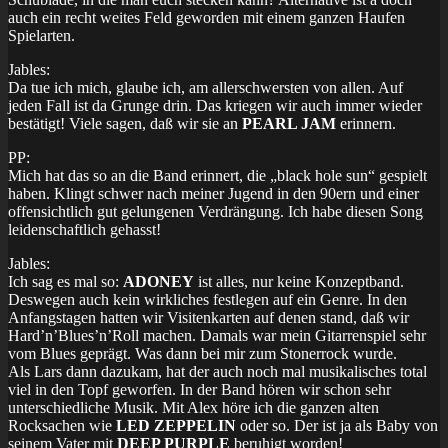
auch ein recht weites Feld geworden mit einem ganzen Haufen
Spielarten.
Jables:
Da tue ich mich, glaube ich, am allerschwersten von allen. Auf
jeden Fall ist da Grunge drin. Das kriegen wir auch immer wieder
bestätigt! Viele sagen, daß wir sie an
PEARL JAM
erinnern.
PP:
Mich hat das so an die Band erinnert, die „black hole sun“ gespielt
haben. Klingt schwer nach meiner Jugend in den 90ern und einer
offensichtlich gut gelungenen Verdrängung. Ich habe diesen Song
leidenschaftlich gehasst!
Jables:
Ich sag es mal so:
ADONEY
ist alles, nur keine Konzeptband.
Deswegen auch kein wirkliches festlegen auf ein Genre. In den
Anfangstagen hatten wir Visitenkarten auf denen stand, daß wir
Hard’n’Blues’n’Roll machen. Damals war mein Gitarrenspiel sehr
vom Blues geprägt. Was dann bei mir zum Stonerrock wurde.
Als Lars dann dazukam, hat der auch noch mal musikalisches total
viel in den Topf geworfen. In der Band hören wir schon sehr
unterschiedliche Musik. Mit Alex höre ich die ganzen alten
Rocksachen wie
LED ZEPPELIN
oder so. Der ist ja als Baby von
seinem Vater mit
DEEP PURPLE
beruhigt worden!