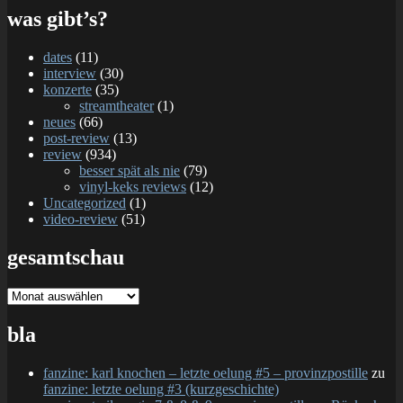
was gibt’s?
dates
(11)
interview
(30)
konzerte
(35)
streamtheater
(1)
neues
(66)
post-review
(13)
review
(934)
besser spät als nie
(79)
vinyl-keks reviews
(12)
Uncategorized
(1)
video-review
(51)
gesamtschau
gesamtschau
bla
fanzine: karl knochen – letzte oelung #5 – provinzpostille
zu
fanzine: letzte oelung #3 (kurzgeschichte)