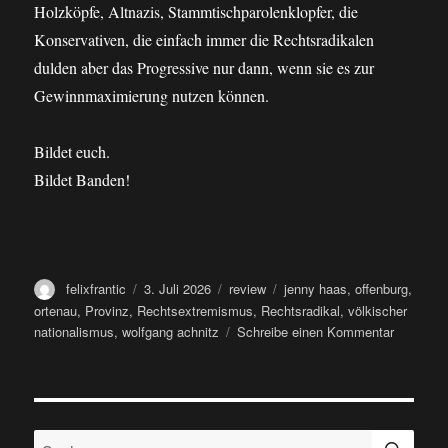
Holzköpfe, Altnazis, Stammtischparolenklopfer, die
Konservativen, die einfach immer die Rechtsradikalen
dulden aber das Progressive nur dann, wenn sie es zur
Gewinnmaximierung nutzen können.
Bildet euch.
Bildet Banden!
Autor
Veröffentlicht
Kategorien
Schlagwörter
felixfrantic
3. Juli 2026
review
jenny haas
,
offenburg
,
am
ortenau
,
Provinz
,
Rechtsextremismus
,
Rechtsradikal
,
völkischer
zu
nationalismus
,
wolfgang achnitz
Schreibe einen Kommentar
buch:
wolfgang
achnitz
&
SU
jenny
Suche