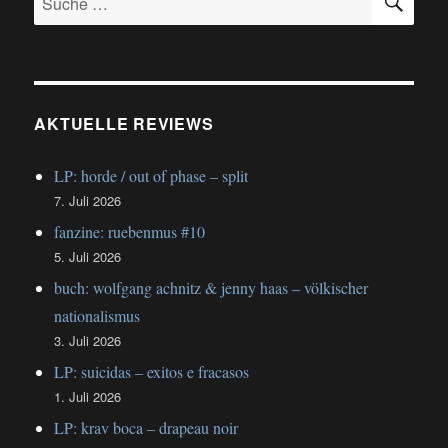
haas
nach:
–
völkische
national
AKTUELLE REVIEWS
LP: horde / out of phase – split
7. Juli 2026
fanzine: ruebenmus #10
5. Juli 2026
buch: wolfgang achnitz & jenny haas – völkischer
nationalismus
3. Juli 2026
LP: suicidas – exitos e fracasos
1. Juli 2026
LP: krav boca – drapeau noir