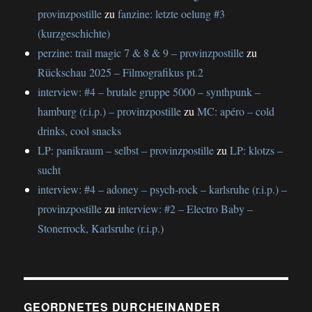
provinzpostille
zu
fanzine: letzte oelung #3
(kurzgeschichte)
perzine: trail magic 7 & 8 & 9 – provinzpostille
zu
Rückschau 2025 – Filmografikus pt.2
interview: #4 – brutale gruppe 5000 – synthpunk –
hamburg (r.i.p.) – provinzpostille
zu
MC: apéro – cold
drinks, cool snacks
LP: panikraum – selbst – provinzpostille
zu
LP: klotzs –
sucht
interview: #4 – adoney – psych-rock – karlsruhe (r.i.p.) –
provinzpostille
zu
interview: #2 – Electro Baby –
Stonerrock, Karlsruhe (r.i.p.)
GEORDNETES DURCHEINANDER