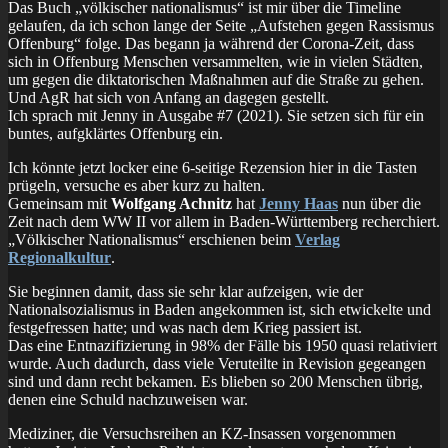
Das Buch „völkischer nationalismus“ ist mir über die Timeline
gelaufen, da ich schon lange der Seite „Aufstehen gegen Rassismus
Offenburg“ folge. Das begann ja während der Corona-Zeit, dass
sich in Offenburg Menschen versammelten, wie in vielen Städten,
um gegen die diktatorischen Maßnahmen auf die Straße zu gehen.
Und AgR hat sich von Anfang an dagegen gestellt.
Ich sprach mit Jenny in Ausgabe #7 (2021). Sie setzen sich für ein
buntes, aufgklärtes Offenburg ein.
Ich könnte jetzt locker eine 6-seitige Rezension hier in die Tasten
prügeln, versuche es aber kurz zu halten.
Gemeinsam mit
Wolfgang Achnitz
hat
Jenny Haas
nun über die
Zeit nach dem WW II vor allem in Baden-Württemberg recherchiert.
„Völkischer Nationalismus“ erschienen beim
Verlag
Regionalkultur
.
Sie beginnen damit, dass sie sehr klar aufzeigen, wie der
Nationalsozialismus in Baden angekommen ist, sich etwickelte und
festgefressen hatte; und was nach dem Krieg passiert ist.
Das eine Entnazifizierung in 98% der Fälle bis 1950 quasi relativiert
wurde. Auch dadurch, dass viele Veruteilte in Revision gegeangen
sind und dann recht bekamen. Es blieben so 200 Menschen übrig,
denen eine Schuld nachzuweisen war.
Mediziner, die Versuchsreihen an KZ-Insassen vorgenommen