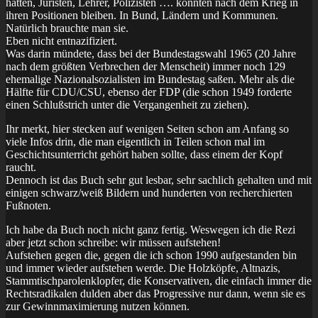
hatten, Juristen, Lehrer, Polizisten …. konnten nach dem Krieg in
ihren Positionen bleiben. In Bund, Ländern und Kommunen.
Natürlich brauchte man sie.
Eben nicht entnazifiziert.
Was darin mündete, dass bei der Bundestagswahl 1965 (20 Jahre
nach dem größten Verbrechen der Menscheit) immer noch 129
ehemalige Nazionalsozialisten im Bundestag saßen. Mehr als die
Hälfte für CDU/CSU, ebenso der FDP (die schon 1949 forderte
einen Schlußstrich unter die Vergangenheit zu ziehen).
Ihr merkt, hier stecken auf wenigen Seiten schon am Anfang so
viele Infos drin, die man eigentlich in Teilen schon mal im
Geschichtsunterricht gehört haben sollte, dass einem der Kopf
raucht.
Dennoch ist das Buch sehr gut lesbar, sehr sachlich gehalten und mit
einigen schwarz/weiß Bildern und hunderten von recherchierten
Fußnoten.
Ich habe da Buch noch nicht ganz fertig. Weswegen ich die Rezi
aber jetzt schon schreibe: wir müssen aufstehen!
Aufstehen gegen die, gegen die ich schon 1990 aufgestanden bin
und immer wieder aufstehen werde. Die Holzköpfe, Altnazis,
Stammtischparolenklopfer, die Konservativen, die einfach immer die
Rechtsradikalen dulden aber das Progressive nur dann, wenn sie es
zur Gewinnmaximierung nutzen können.