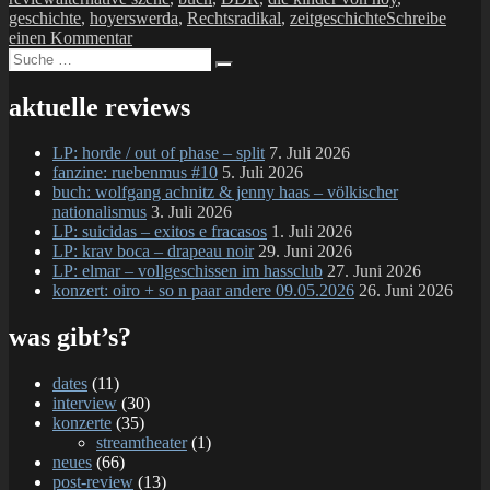
geschichte
,
hoyerswerda
,
Rechtsradikal
,
zeitgeschichte
Schreibe
zu
einen Kommentar
Suche
buch:
Suchen
nach:
grit
lemke
aktuelle reviews
–
kinder
LP: horde / out of phase – split
7. Juli 2026
von
fanzine: ruebenmus #10
5. Juli 2026
hoy
buch: wolfgang achnitz & jenny haas – völkischer
nationalismus
3. Juli 2026
LP: suicidas – exitos e fracasos
1. Juli 2026
LP: krav boca – drapeau noir
29. Juni 2026
LP: elmar – vollgeschissen im hassclub
27. Juni 2026
konzert: oiro + so n paar andere 09.05.2026
26. Juni 2026
was gibt’s?
dates
(11)
interview
(30)
konzerte
(35)
streamtheater
(1)
neues
(66)
post-review
(13)