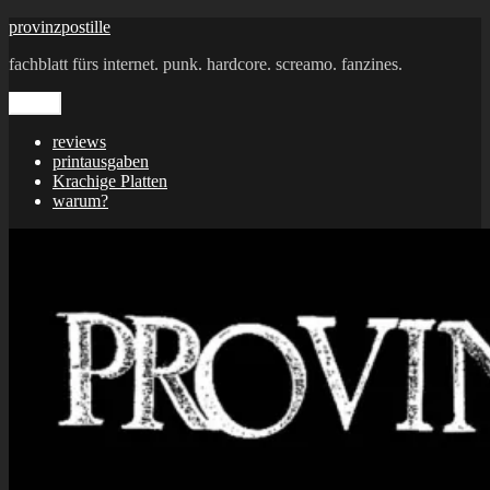
Zum
provinzpostille
Inhalt
fachblatt fürs internet. punk. hardcore. screamo. fanzines.
springen
Menü
reviews
printausgaben
Krachige Platten
warum?