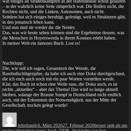
war einiges an Straßenkämpfen in der Hafenstrasse schon gelaufen
– in der wahrlich keine Seite zimperlich war. Die Bullen nicht, die
Rechten nicht, und die Linken, Autonomen, auch nicht.
Seitdem hat sich einiges beruhigt, gefestigt, weil es Strukturen gibt,
in den jemansch leben kann.
Und nun sind sie wieder da: die Neider.
Das, was wir heute sehen können sind die Ergebnisse dessen, was
die Menschen in Hoyerswerda in ihrem Kosmos erlebt haben.
In meiner Welt ein famoses Buch. Lest es!
Nachklapp:
Die, wie soll ich sagen, Gesamtzeit der Wende, die
Baseballschlägerjahre, da habe ich auch eine Doku durchgeschaut,
die ich euch auch noch mit ein paar Worten vorstellen werde.
Klar, das Buch ist schon eine Weile raus, die Doku auch, es ist
nichts „aktuelles“ – aber das Thema! Das wird so lange aktuell
bleiben, solange der Braune Sumpf in Deutschland nicht endlich
auch, mit der Erkenntnis der Notwendigkeit, aus der Mitte der
Gesellschaft, trocken gelegt wurde!
Autor
Veröffentlicht
Kategorien
am
felixfrantic
6. März 2026
27. Februar 2026
besser spät als nie
,
Schlagwörter
review
alternative szene
,
buch
,
DDR
,
die kinder von hoy
,