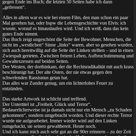
gegen Ende ins Buch; die letzten 50 Seiten habe ich dann
„gefressen“.
Alles in allem war es wie bei einem Film, den man schon ein paar
Mal gesehen hat, oder bspw die Lebensgeschichte von Elvis: ich
wusste, worauf es hinauslaufen wird. Und ich weiß, dass das kein
gutes Ende nimmt.
Das Buch zeigt ungeschönt die Seite der Bewohner. Menschen, die
nicht im „westlichen“ Sinne „links“ waren, aber so gesehen wurden,
sich auch bereitwillig auf die Seite der Linken stellten – und in einen
Zwiespalt gerieten. Zwischen freiem Leben, Aufbruchstimmung und
Gewaltexzessen auf beiden Seiten.
Der Westen, der dorthinkam, der die Rechtsradikalität mit auch krass
beschleunigt hat. Der alte Osten, der nie etwas gegen den
schwelenden Rassismus getan hat.
Das alles war Zunder genug, um ein lichterlohes Feuer zu
entzünden.
Das starke Artwork ist schlicht und treffend.
Der Untertitel ist „Freiheit, Glück und Terror“.
Bedauerlicherweise ist ja damals nicht nur ein Mensch „zu Schaden
gekommen“, sondern umgebracht worden. Und dieser rechte Terror
wurde nie aufgearbeitet. Immer wieder wird auf den Linken
rumgehackt, sie seinen gewaltbereit. Heute noch.
Und ich kann mich auch sehr gut an die 90er erinnern – zu der Zeit