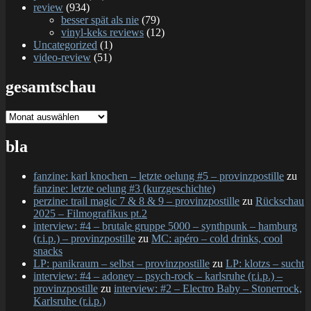
review
(934)
besser spät als nie
(79)
vinyl-keks reviews
(12)
Uncategorized
(1)
video-review
(51)
gesamtschau
gesamtschau
bla
fanzine: karl knochen – letzte oelung #5 – provinzpostille
zu
fanzine: letzte oelung #3 (kurzgeschichte)
perzine: trail magic 7 & 8 & 9 – provinzpostille
zu
Rückschau
2025 – Filmografikus pt.2
interview: #4 – brutale gruppe 5000 – synthpunk – hamburg
(r.i.p.) – provinzpostille
zu
MC: apéro – cold drinks, cool
snacks
LP: panikraum – selbst – provinzpostille
zu
LP: klotzs – sucht
interview: #4 – adoney – psych-rock – karlsruhe (r.i.p.) –
provinzpostille
zu
interview: #2 – Electro Baby – Stonerrock,
Karlsruhe (r.i.p.)