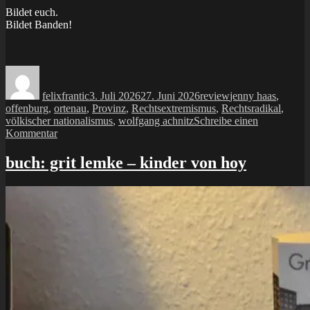
Bildet euch.
Bildet Banden!
Autor
Veröffentlicht
Kategorien
Schlagwörter
am
felixfrantic
3. Juli 2026
27. Juni 2026
review
jenny haas
,
offenburg
,
ortenau
,
Provinz
,
Rechtsextremismus
,
Rechtsradikal
,
völkischer nationalismus
,
wolfgang achnitz
Schreibe einen
zu
Kommentar
buch:
wolfgang
buch: grit lemke – kinder von hoy
achnitz
&
jenny
haas
–
völkischer
nationalismus