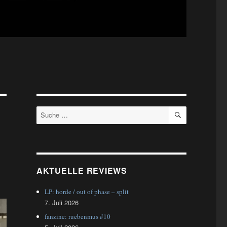
SUCHEN
Suche
nach:
AKTUELLE REVIEWS
LP: horde / out of phase – split
7. Juli 2026
fanzine: ruebenmus #10