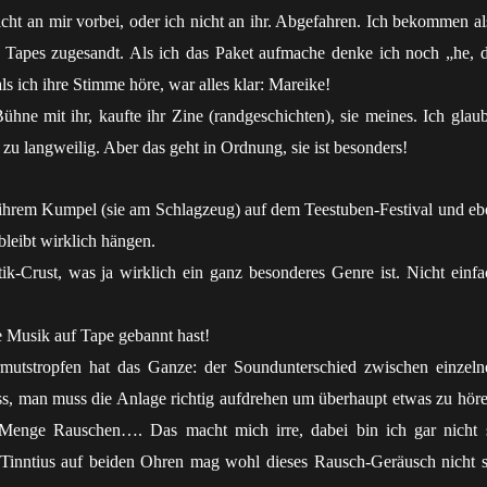
cht an mir vorbei, oder ich nicht an ihr. Abgefahren. Ich bekommen al
 Tapes zugesandt. Als ich das Paket aufmache denke ich noch „he, d
ls ich ihre Stimme höre, war alles klar: Mareike!
Bühne mit ihr, kaufte ihr Zine (randgeschichten), sie meines. Ich glaub
g zu langweilig. Aber das geht in Ordnung, sie ist besonders!
 ihrem Kumpel (sie am Schlagzeug) auf dem Teestuben-Festival und eb
bleibt wirklich hängen.
tik-Crust, was ja wirklich ein ganz besonderes Genre ist. Nicht einfa
e Musik auf Tape gebannt hast!
mutstropfen hat das Ganze: der Soundunterschied zwischen einzeln
ass, man muss die Anlage richtig aufdrehen um überhaupt etwas zu höre
Menge Rauschen…. Das macht mich irre, dabei bin ich gar nicht 
 Tinntius auf beiden Ohren mag wohl dieses Rausch-Geräusch nicht s