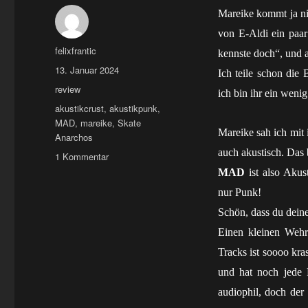
Mareike kommt ja ni
von E-Aldi ein paar
Autor
felixfrantic
kennste doch“, und a
Veröffentlicht
13. Januar 2024
Ich teile schon die 
am
Kategorien
review
ich bin ihr ein weni
Schlagwörter
akustikcrust
,
akustikpunk
,
MAD
,
mareike
,
Skate
Mareike sah ich mit
Anarchos
auch akustisch. Das 
zu
1 Kommentar
MC:
MAD
ist also Akus
mad
nur Punk!
–
Schön, dass du dein
und
dann
Einen kleinen Wehr
sitzt
Tracks ist soooo kr
da
so
und hat noch jede 
ne
audiophil, doch der
kruste