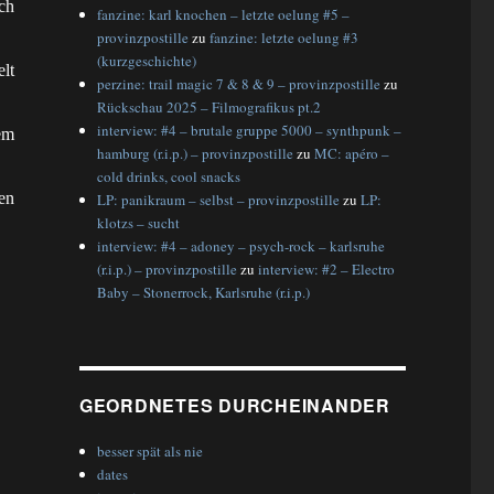
ch
fanzine: karl knochen – letzte oelung #5 –
provinzpostille
zu
fanzine: letzte oelung #3
(kurzgeschichte)
lt
perzine: trail magic 7 & 8 & 9 – provinzpostille
zu
Rückschau 2025 – Filmografikus pt.2
interview: #4 – brutale gruppe 5000 – synthpunk –
em
hamburg (r.i.p.) – provinzpostille
zu
MC: apéro –
cold drinks, cool snacks
en
LP: panikraum – selbst – provinzpostille
zu
LP:
klotzs – sucht
interview: #4 – adoney – psych-rock – karlsruhe
(r.i.p.) – provinzpostille
zu
interview: #2 – Electro
Baby – Stonerrock, Karlsruhe (r.i.p.)
GEORDNETES DURCHEINANDER
besser spät als nie
dates