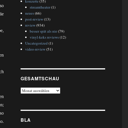
konzerte
(35)
so
streamtheater
(1)
neues
(66)
ie
post-review
(13)
review
(934)
e,
besser spät als nie
(79)
vinyl-keks reviews
(12)
Uncategorized
(1)
video-review
(51)
en
ch
GESAMTSCHAU
gesamtschau
en
n;
so
BLA
o.