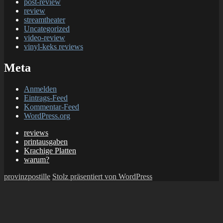
post-review
review
streamtheater
Uncategorized
video-review
vinyl-keks reviews
Meta
Anmelden
Eintrags-Feed
Kommentar-Feed
WordPress.org
reviews
printausgaben
Krachige Platten
warum?
provinzpostille
Stolz präsentiert von WordPress