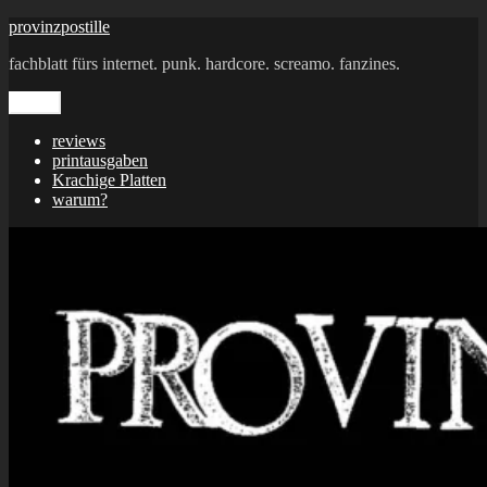
Zum
provinzpostille
Inhalt
fachblatt fürs internet. punk. hardcore. screamo. fanzines.
springen
Menü
reviews
printausgaben
Krachige Platten
warum?