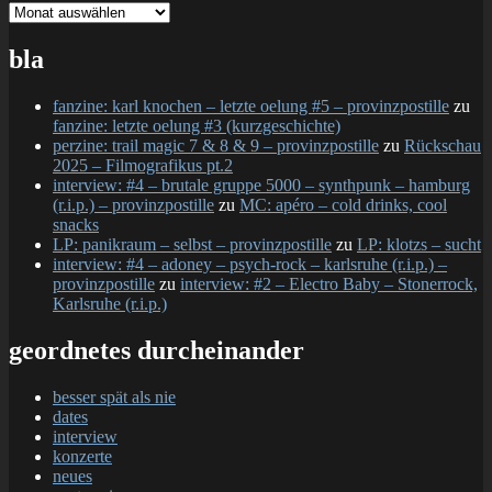
gesamtschau
bla
fanzine: karl knochen – letzte oelung #5 – provinzpostille
zu
fanzine: letzte oelung #3 (kurzgeschichte)
perzine: trail magic 7 & 8 & 9 – provinzpostille
zu
Rückschau
2025 – Filmografikus pt.2
interview: #4 – brutale gruppe 5000 – synthpunk – hamburg
(r.i.p.) – provinzpostille
zu
MC: apéro – cold drinks, cool
snacks
LP: panikraum – selbst – provinzpostille
zu
LP: klotzs – sucht
interview: #4 – adoney – psych-rock – karlsruhe (r.i.p.) –
provinzpostille
zu
interview: #2 – Electro Baby – Stonerrock,
Karlsruhe (r.i.p.)
geordnetes durcheinander
besser spät als nie
dates
interview
konzerte
neues