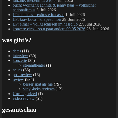
fanzine: ruebenmus #10
5. Juli 2026
schatten
buch: wolfgang achnitz & jenny haas – völkischer
der
nationalismus
3. Juli 2026
chaostage)
LP: suicidas – exitos e fracasos
1. Juli 2026
LP
LP: krav boca – drapeau noir
29. Juni 2026
LP: elmar – vollgeschissen im hassclub
27. Juni 2026
konzert: oiro + so n paar andere 09.05.2026
26. Juni 2026
was gibt’s?
dates
(11)
interview
(30)
konzerte
(35)
streamtheater
(1)
neues
(66)
post-review
(13)
review
(934)
besser spät als nie
(79)
vinyl-keks reviews
(12)
Uncategorized
(1)
video-review
(51)
gesamtschau