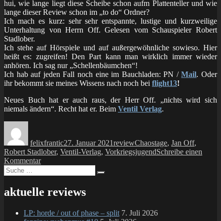
hui, wie lange liegt diese Scheibe schon aufm Plattenteller und wie
lange dieser Review schon im „to do“ Ordner?
Ich mach es kurz: sehr sehr entspannte, lustige und kurzweilige
Unterhaltung von Herrn Off. Gelesen vom Schauspieler Robert
Stadlober.
Ich stehe auf Hörspiele und auf außergewöhnliche sowieso. Hier
heißt es: zugreifen! Den Part kann man wirklich immer wieder
anhören. Ich sag nur „Schellenbäumchen“!
Ich hab auf jeden Fall noch eine im Bauchladen: PN /
Mail
. Oder
ihr bekommt sie meines Wissens nach noch bei
flight13
!
Neues Buch hat er auch raus, der Herr Off. „nichts wird sich
niemals ändern“. Recht hat er. Beim
Ventil Verlag
.
Autor
Veröffentlicht
Kategorien
Schlagwörter
am
felixfrantic
27. Januar 2021
review
Chaostage
,
Jan Off
,
Robert Stadlober
,
Ventil-Verlag
,
Vorkriegsjugend
Schreibe einen
zu
Kommentar
Suche
review:
Suchen
nach:
JAN
OFF
aktuelle reviews
–
vorkriegsjugend
LP: horde / out of phase – split
7. Juli 2026
(im