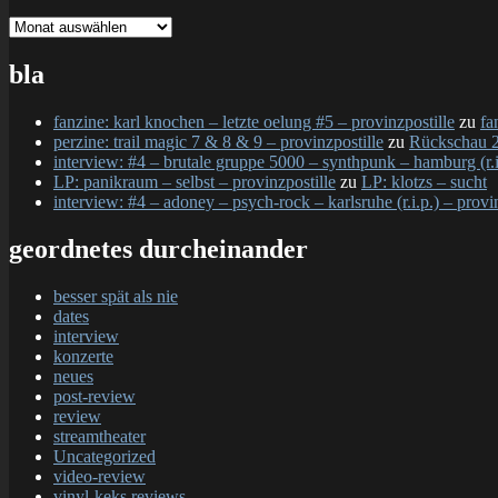
gesamtschau
bla
fanzine: karl knochen – letzte oelung #5 – provinzpostille
zu
fa
perzine: trail magic 7 & 8 & 9 – provinzpostille
zu
Rückschau 2
interview: #4 – brutale gruppe 5000 – synthpunk – hamburg (r.i.
LP: panikraum – selbst – provinzpostille
zu
LP: klotzs – sucht
interview: #4 – adoney – psych-rock – karlsruhe (r.i.p.) – provi
geordnetes durcheinander
besser spät als nie
dates
interview
konzerte
neues
post-review
review
streamtheater
Uncategorized
video-review
vinyl-keks reviews