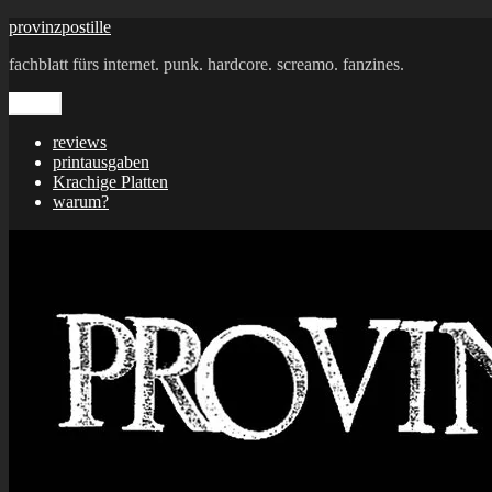
Zum
provinzpostille
Inhalt
fachblatt fürs internet. punk. hardcore. screamo. fanzines.
springen
Menü
reviews
printausgaben
Krachige Platten
warum?