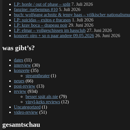
LP: horde / out of phase – split
7. Juli 2026
pressure
fanzine: ruebenmus #10
5. Juli 2026
buch: wolfgang achnitz & jenny haas – völkischer nationalismu
LP: suicidas – exitos e fracasos
1. Juli 2026
LP: krav boca – drapeau noir
29. Juni 2026
LP: elmar – vollgeschissen im hassclub
27. Juni 2026
konzert: oiro + so n paar andere 09.05.2026
26. Juni 2026
was gibt’s?
dates
(11)
interview
(30)
konzerte
(35)
streamtheater
(1)
neues
(66)
post-review
(13)
review
(934)
besser spät als nie
(79)
vinyl-keks reviews
(12)
Uncategorized
(1)
video-review
(51)
gesamtschau