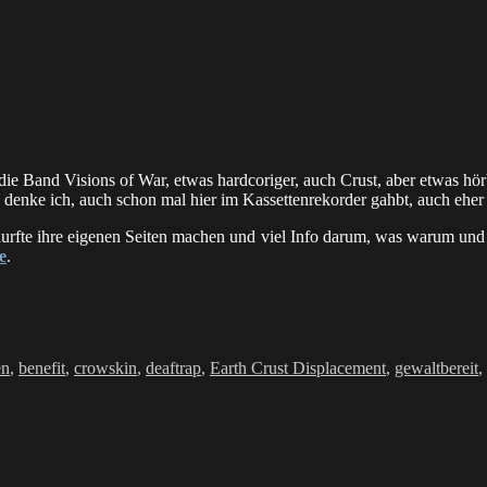
die Band Visions of War, etwas hardcoriger, auch Crust, aber etwas hö
, denke ich, auch schon mal hier im Kassettenrekorder gahbt, auch eher
nd durfte ihre eigenen Seiten machen und viel Info darum, was warum u
e
.
rter
en
,
benefit
,
crowskin
,
deaftrap
,
Earth Crust Displacement
,
gewaltbereit
,