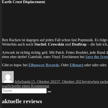
Earth Crust Displacement
.
Ben Racken ist dagegen auf jeden Fall schon fast Popmusik. Es folgt 
Weiterhin auch noch
Stachel
,
Crowskin
und
Deaftrap
– die hab ich
Artwork ist richtig richtig geil. Mit Patch. Fettes Booklet, jede Ba
eben eher derbe! Gatefold, rotes Vinyl. Erschienen bei
Save the Scen
Gibt es bspw bei
Elbpower Records
. Oder
Elfenart
oder oder oder.
Autor
Veröffentlicht
Kategorien
Schlagwö
am
felixfrantic
15. Oktober 2023
7. Oktober 2023
review
ben rack
zu
war
Schreibe einen Kommentar
Suche
LP:
Suchen
nach:
v/a
–
aktuelle reviews
against
the