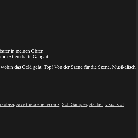
rbarer in meinen Ohren.
 die extrem harte Gangart.
nd wohin das Geld geht. Top! Von der Szene für die Szene. Musikalisch
raufasa
,
save the scene records
,
Soli-Sampler
,
stachel
,
visions of