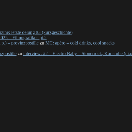
nzine: letzte oelung #3 (kurzgeschichte)
025 – Filmografikus pt.2
p.) – provinzpostille
zu
MC: apéro – cold drinks, cool snacks
nzpostille
zu
interview: #2 – Electro Baby – Stonerrock, Karlsruhe (r.i.p