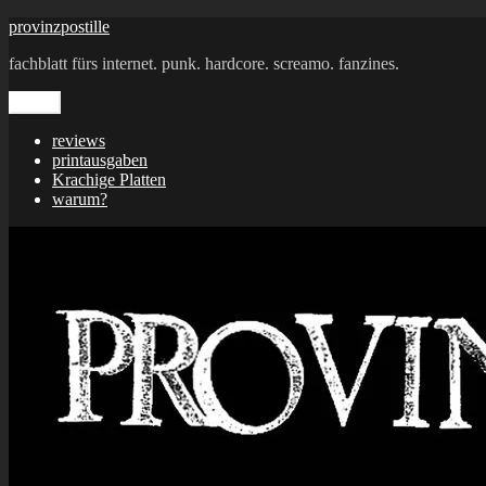
Zum
provinzpostille
Inhalt
fachblatt fürs internet. punk. hardcore. screamo. fanzines.
springen
Menü
reviews
printausgaben
Krachige Platten
warum?