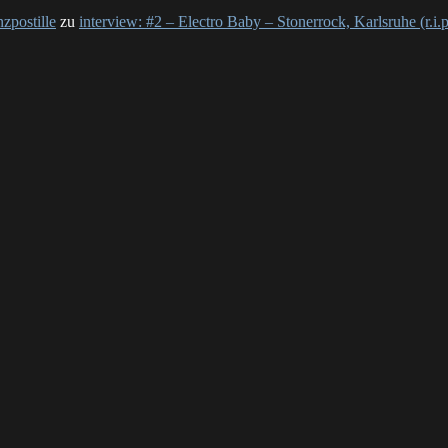
nzpostille
zu
interview: #2 – Electro Baby – Stonerrock, Karlsruhe (r.i.p