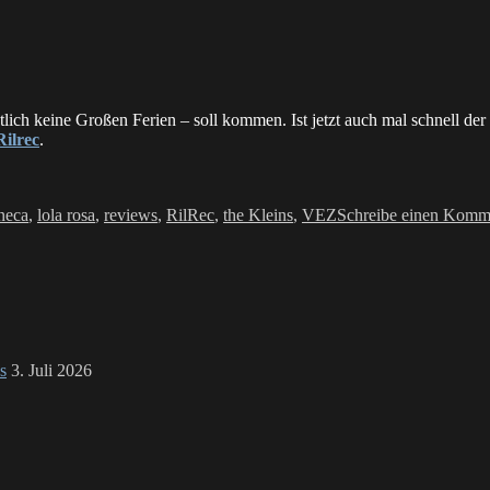
entlich keine Großen Ferien – soll kommen. Ist jetzt auch mal schnell
Rilrec
.
neca
,
lola rosa
,
reviews
,
RilRec
,
the Kleins
,
VEZ
Schreibe einen Komm
s
3. Juli 2026