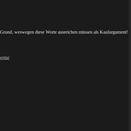
 der Grund, weswegen diese Worte ausreichen müssen als Kaufargument!
zu
fanzine:
entar
Hansa
Zeneca
#3