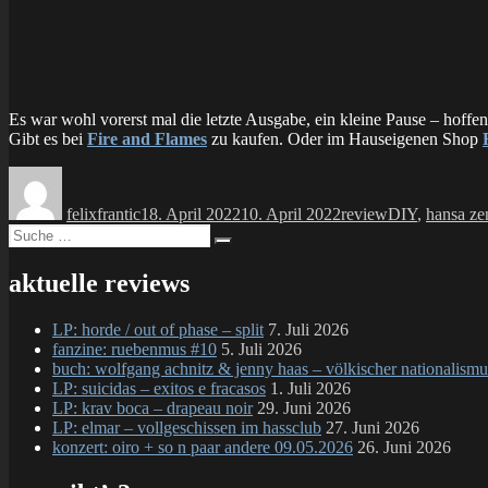
Es war wohl vorerst mal die letzte Ausgabe, ein kleine Pause – hoff
Gibt es bei
Fire and Flames
zu kaufen. Oder im Hauseigenen Shop
Autor
Veröffentlicht
Kategorien
Schlagwörter
am
felixfrantic
18. April 2022
10. April 2022
review
DIY
,
hansa ze
Suche
Suchen
nach:
aktuelle reviews
LP: horde / out of phase – split
7. Juli 2026
fanzine: ruebenmus #10
5. Juli 2026
buch: wolfgang achnitz & jenny haas – völkischer nationalismu
LP: suicidas – exitos e fracasos
1. Juli 2026
LP: krav boca – drapeau noir
29. Juni 2026
LP: elmar – vollgeschissen im hassclub
27. Juni 2026
konzert: oiro + so n paar andere 09.05.2026
26. Juni 2026