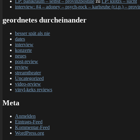
LP: panikraum – selbst – provinzpostille
zu
LP: klotzs – sucht
interview: #4 – adoney – psych-rock – karlsruhe (r.i.p.) – provi
geordnetes durcheinander
besser spät als nie
dates
interview
konzerte
neues
post-review
review
streamtheater
Uncategorized
video-review
vinyl-keks reviews
Meta
Anmelden
Eintrags-Feed
Kommentar-Feed
WordPress.org