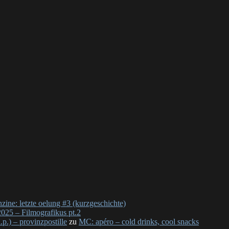
nzine: letzte oelung #3 (kurzgeschichte)
025 – Filmografikus pt.2
p.) – provinzpostille
zu
MC: apéro – cold drinks, cool snacks