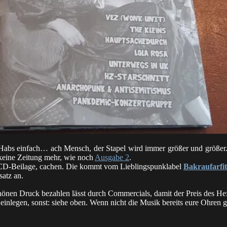
Habs einfach… ach Mensch, der Stapel wird immer größer und größer. U
 keine Zeitung mehr, wie noch
Ausgabe 2
.
 CD-Beilage, cachen. Die kommt vom Lieblingspunklabel
Bakraufarfi
satz an.
önen Druck bezahlen lässt durch Commercials, damit der Preis des Hef
einlegen, sonst: siehe oben. Wenn nicht die Musik bereits eure Ohren ge