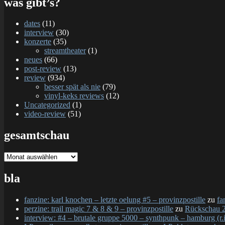
was gibt’s?
dates
(11)
interview
(30)
konzerte
(35)
streamtheater
(1)
neues
(66)
post-review
(13)
review
(934)
besser spät als nie
(79)
vinyl-keks reviews
(12)
Uncategorized
(1)
video-review
(51)
gesamtschau
gesamtschau
bla
fanzine: karl knochen – letzte oelung #5 – provinzpostille
zu
fa
perzine: trail magic 7 & 8 & 9 – provinzpostille
zu
Rückschau 2
interview: #4 – brutale gruppe 5000 – synthpunk – hamburg (r.i.