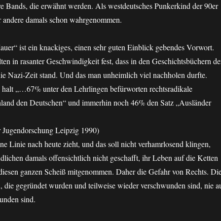
e Bands, die erwähnt werden. Als westdeutsches Punkerkind der 90er
er andere damals schon wahrgenommen.
Mauer“ ist ein knackiges, einen sehr guten Einblick gebendes Vorwort.
ten in rasanter Geschwindigkeit fest, dass in den Geschichtsbüchern de
ie Nazi-Zeit stand. Und das man unheimlich viel nachholen durfte.
e halt „…67% unter den Lehrlingen befürworten rechtsradikale
chland den Deutschen“ und immerhin noch 46% den Satz „Ausländer
für Jugendorschung Leipzig 1990)
e Linie nach heute zieht, und das soll nicht verhamrlosend klingen,
dlichen damals offensichtlich nicht geschafft, ihr Leben auf die Ketten
 diesen ganzen Scheiß mitgenommen. Daher die Gefahr von Rechts. Di
, die gegründet wurden und teilweise wieder verschwunden sind, nie a
unden sind.