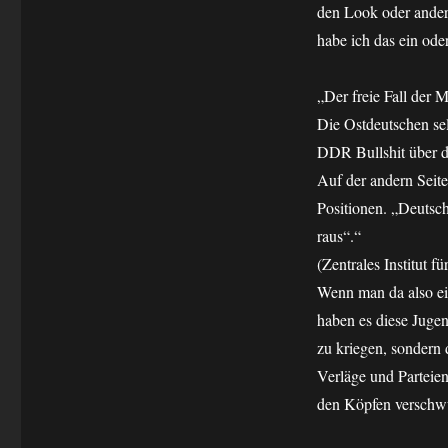
den Look oder ander
anders
habe ich das ein od
„Der freie Fall der 
Die Ostdeutschen sel
DDR Bullshit über d
Auf der andern Seit
Positionen. „Deuts
raus“.“
(Zentrales Institut 
Wenn man da also ein
haben es diese Jugen
zu kriegen, sondern
Verläge und Parteien
den Köpfen verschw