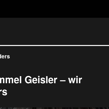
ders
mel Geisler – wir
rs