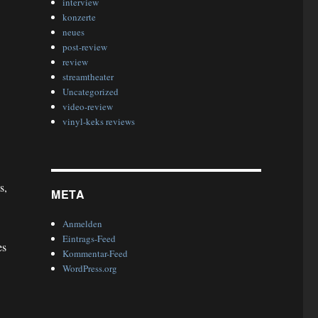
interview
konzerte
neues
post-review
review
streamtheater
Uncategorized
video-review
vinyl-keks reviews
s,
META
Anmelden
Eintrags-Feed
es
Kommentar-Feed
WordPress.org