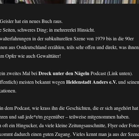
eisler hat ein neues Buch raus.
e Seiten, schweres Ding; in mehrererlei Hinsicht.
alterfahrungen in der subkulturellen Szene von 1979 bis in die 90er
nnen aus Ostdeutschland erzählen, teils sehr offen und direkt, was ihnen
t um Opfer wie auch Gewalttäter!
Dreck unter den Nägeln
in zweites Mal bei
Podcast (Link unten).
Heldenstadt Anders e.V.
offentlich) meisten bekannt wegen
und seine
kationen.
 dem Podcast, wie krass ihn die Geschichten, die er sich angehört hat
fahren und saß jede*r/m gegenüber – teilweise mitgenommen haben.
h oft ein Hingucker, da viele kleine Zeitungsauschnitte, Flyer oder Foto
bekommt dadurch einen guten Zugang. Vieles kennt man ja aus der Szene