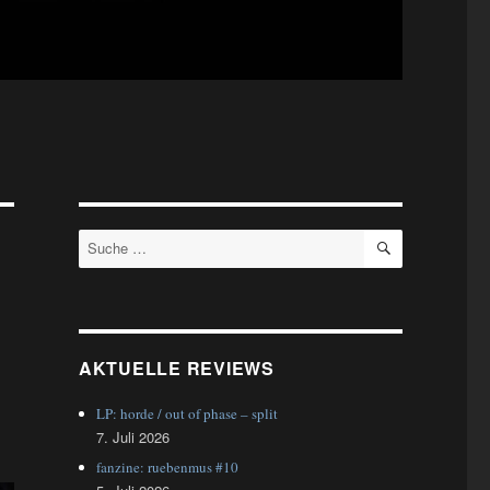
SUCHEN
Suche
nach:
AKTUELLE REVIEWS
LP: horde / out of phase – split
7. Juli 2026
fanzine: ruebenmus #10