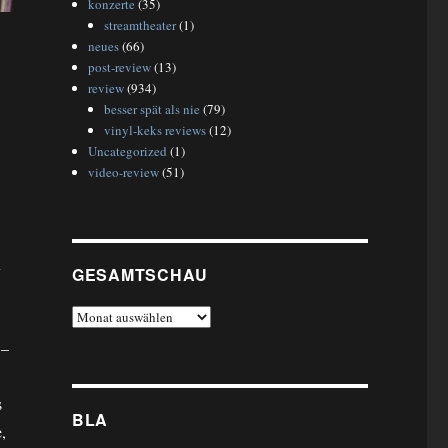
konzerte
(35)
streamtheater
(1)
neues
(66)
post-review
(13)
review
(934)
besser spät als nie
(79)
vinyl-keks reviews
(12)
Uncategorized
(1)
video-review
(51)
n
GESAMTSCHAU
gesamtschau
 –
s
BLA
,