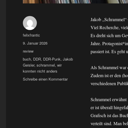
Jakob „Schrammel“ G
Viel Recherche, viel
Autor
felixfrantic
Es dreht sich um Gew
Veröffentlicht
9. Januar 2026
Jahre. Protagonist*i
am
Kategorien
review
passiert ist. Es geh
Schlagwörter
buch
,
DDR
,
DDR-Punk
,
Jakob
Geisler
,
schrammel
,
wir
Als Schrammel war e
konnten nicht anders
Zudem ist er den (h
zu
Schreibe einen Kommentar
verschiedenen Publi
buch:
Jakob
Schrammel
Schrammel erwähnt in
Geisler
er ist überall hinge
–
wir
Grafisch ist das Buc
konnten
verteilt sind. Man 
nicht