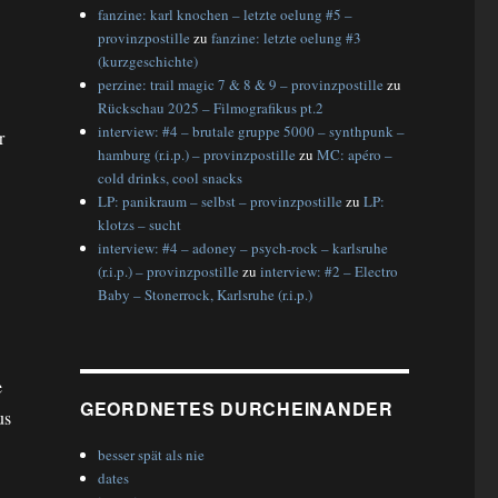
fanzine: karl knochen – letzte oelung #5 –
provinzpostille
zu
fanzine: letzte oelung #3
(kurzgeschichte)
perzine: trail magic 7 & 8 & 9 – provinzpostille
zu
Rückschau 2025 – Filmografikus pt.2
interview: #4 – brutale gruppe 5000 – synthpunk –
r
hamburg (r.i.p.) – provinzpostille
zu
MC: apéro –
cold drinks, cool snacks
LP: panikraum – selbst – provinzpostille
zu
LP:
klotzs – sucht
interview: #4 – adoney – psych-rock – karlsruhe
(r.i.p.) – provinzpostille
zu
interview: #2 – Electro
Baby – Stonerrock, Karlsruhe (r.i.p.)
e
GEORDNETES DURCHEINANDER
us
besser spät als nie
dates