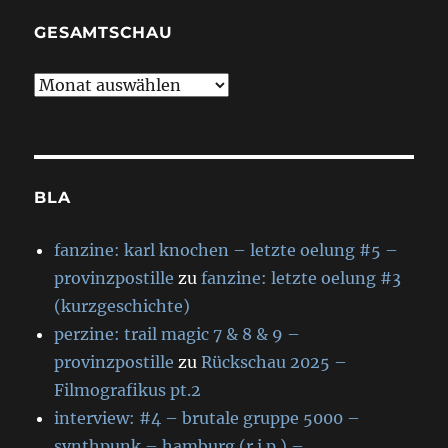
GESAMTSCHAU
gesamtschau
BLA
fanzine: karl knochen – letzte oelung #5 –
provinzpostille
zu
fanzine: letzte oelung #3
(kurzgeschichte)
perzine: trail magic 7 & 8 & 9 –
provinzpostille
zu
Rückschau 2025 –
Filmografikus pt.2
interview: #4 – brutale gruppe 5000 –
synthpunk – hamburg (r.i.p.) –