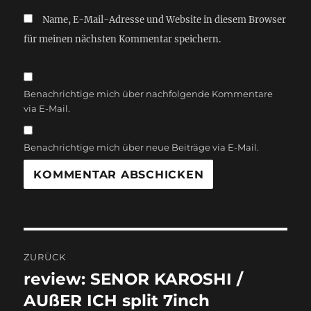
Name, E-Mail-Adresse und Website in diesem Browser
für meinen nächsten Kommentar speichern.
Benachrichtige mich über nachfolgende Kommentare
via E-Mail.
Benachrichtige mich über neue Beiträge via E-Mail.
Beitragsnavigation
ZURÜCK
review: SENOR KAROSHI /
Vorheriger
Beitrag:
AUßER ICH split 7inch