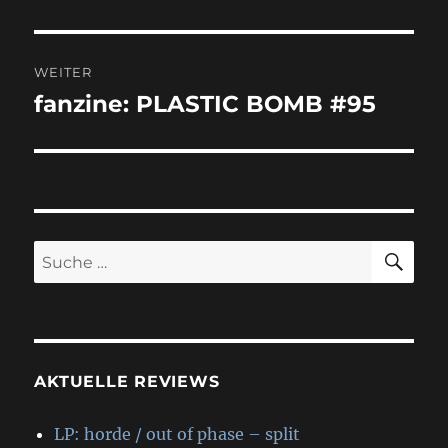
WEITER
fanzine: PLASTIC BOMB #95
Nächster
Beitrag:
SU
Suche
nach:
AKTUELLE REVIEWS
LP: horde / out of phase – split