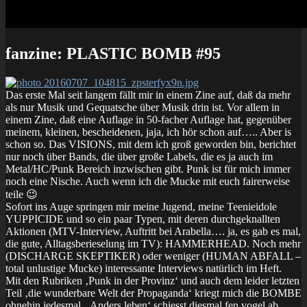
fanzine: PLASTIC BOMB #95
Das erste Mal seit langem fällt mir in einem Zine auf, daß da mehr
als nur Musik und Gequatsche über Musik drin ist. Vor allem in
einem Zine, daß eine Auflage in 50-facher Auflage hat, gegenüber
meinem, kleinen, bescheidenen, jaja, ich hör schon auf….. Aber is
schon so. Das VISIONS, mit dem ich groß geworden bin, berichtet
nur noch über Bands, die über große Labels, die es ja auch im
Metal/HC/Punk Bereich inzwischen gibt. Punk ist für mich immer
noch eine Nische. Auch wenn ich die Mucke mit euch fairerweise
teile 😉
Sofort ins Auge springen mir meine Jugend, meine Teenieidole
YUPPICIDE und so ein paar Typen, mit deren durchgeknallten
Aktionen (MTV-Interview, Auftritt bei Arabella…. ja, es gab es mal,
die gute, Alltagsberieselung im TV): HAMMERHEAD. Noch mehr
(DISCHARGE SKEPTIKER) oder weniger (HUMAN ABFALL –
total unlustige Mucke) interessante Interviews natürlich im Heft.
Mit den Rubriken ‚Punk in der Provinz‘ und auch dem leider letzten
Teil ‚die wunderbare Welt der Propaganda‘ kriegt mich die BOMBE
ohnehin jedesmal. ‚Anders leben‘ schiesst diesmal fen vogel ab.