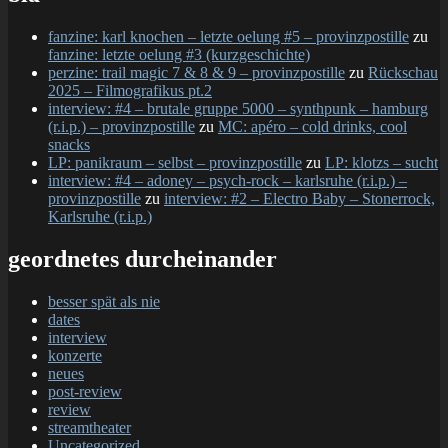
fanzine: karl knochen – letzte oelung #5 – provinzpostille
zu
fanzine: letzte oelung #3 (kurzgeschichte)
perzine: trail magic 7 & 8 & 9 – provinzpostille
zu
Rückschau
2025 – Filmografikus pt.2
interview: #4 – brutale gruppe 5000 – synthpunk – hamburg
(r.i.p.) – provinzpostille
zu
MC: apéro – cold drinks, cool
snacks
LP: panikraum – selbst – provinzpostille
zu
LP: klotzs – sucht
interview: #4 – adoney – psych-rock – karlsruhe (r.i.p.) –
provinzpostille
zu
interview: #2 – Electro Baby – Stonerrock,
Karlsruhe (r.i.p.)
geordnetes durcheinander
besser spät als nie
dates
interview
konzerte
neues
post-review
review
streamtheater
Uncategorized