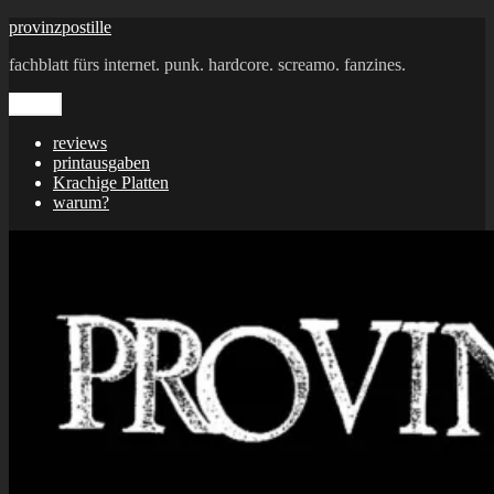
Zum
provinzpostille
Inhalt
fachblatt fürs internet. punk. hardcore. screamo. fanzines.
springen
Menü
reviews
printausgaben
Krachige Platten
warum?