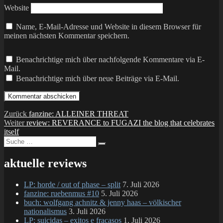
Website
Name, E-Mail-Adresse und Website in diesem Browser für
meinen nächsten Kommentar speichern.
Benachrichtige mich über nachfolgende Kommentare via E-
Mail.
Benachrichtige mich über neue Beiträge via E-Mail.
Beitragsnavigation
Vorheriger
Zurück
fanzine: ALLEINER THREAT
Nächster
Beitrag:
Weiter
review: REVERANCE to FUGAZI the blog that celebrates
Beitrag:
itself
Suche
Suchen
nach:
aktuelle reviews
LP: horde / out of phase – split
7. Juli 2026
fanzine: ruebenmus #10
5. Juli 2026
buch: wolfgang achnitz & jenny haas – völkischer
nationalismus
3. Juli 2026
LP: suicidas – exitos e fracasos
1. Juli 2026