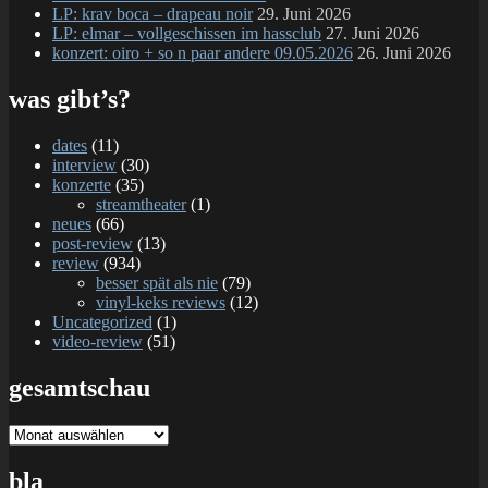
LP: krav boca – drapeau noir
29. Juni 2026
LP: elmar – vollgeschissen im hassclub
27. Juni 2026
konzert: oiro + so n paar andere 09.05.2026
26. Juni 2026
was gibt’s?
dates
(11)
interview
(30)
konzerte
(35)
streamtheater
(1)
neues
(66)
post-review
(13)
review
(934)
besser spät als nie
(79)
vinyl-keks reviews
(12)
Uncategorized
(1)
video-review
(51)
gesamtschau
gesamtschau
bla