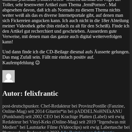
Toller, sehr lesenweter Artikel zum Thema ‚femiPornos‘. Mal
abgesehen davon, daß ich als Normalo zu diesem Thema nichts
weiter weiß als das es diverse Internetportale gibt, auf denen man
sich Fickereien angucken kann. Ich auch nicht in die 18er Abteilung
meiner Videothek gehe (bin einfach zu alt für den Scheiß). Finde ich
den Artikel gut recherchiert und geschrieben. Ausserdem gute
Verweise, mit denen man das ganze auch digital weiterverfolgen
kann!
Und dann finde ich die CD-Beilage diesmal aufs Äusserte gelungen.
Das mag Zufall sein. Fällt mir einfach positiv auf.
Kaufempfehlung 😉
Autor:
felixfrantic
post-deutschpunker. Chef-Redakteur bei ProvinzPostille (Fanzine,
Online-Mag) seit 2014 Gitarrist*in bei pADDELNoHNEkANU
(Punkband) seit 2002 CEO bei Krachige Platten (Label) seit ewig
Redakteur bei Vinyl-Keks (Online-Mag) seit 2019 "Irgendwas mit
Medien" bei Lautstarke Filme (Videoclips) seit ewig Labertasche bei