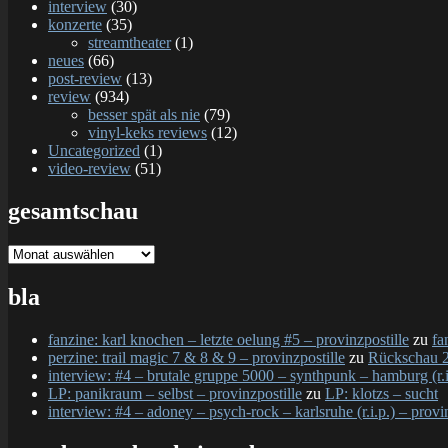
interview
(30)
konzerte
(35)
streamtheater
(1)
neues
(66)
post-review
(13)
review
(934)
besser spät als nie
(79)
vinyl-keks reviews
(12)
Uncategorized
(1)
video-review
(51)
gesamtschau
gesamtschau
bla
fanzine: karl knochen – letzte oelung #5 – provinzpostille
zu
fa
perzine: trail magic 7 & 8 & 9 – provinzpostille
zu
Rückschau 2
interview: #4 – brutale gruppe 5000 – synthpunk – hamburg (r.i.
LP: panikraum – selbst – provinzpostille
zu
LP: klotzs – sucht
interview: #4 – adoney – psych-rock – karlsruhe (r.i.p.) – provi