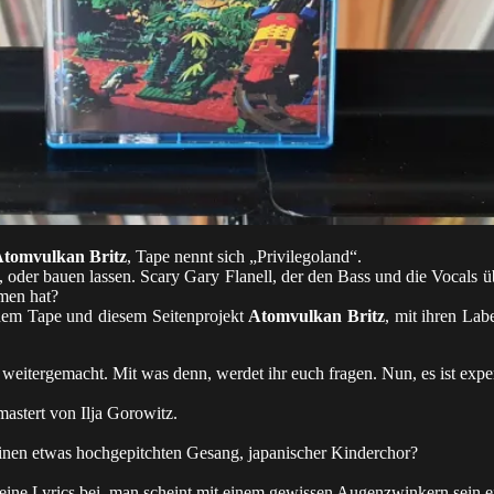
tomvulkan Britz
, Tape nennt sich „Privilegoland“.
 oder bauen lassen. Scary Gary Flanell, der den Bass und die Vocals 
men hat?
 dem Tape und diesem Seitenprojekt
Atomvulkan Britz
, mit ihren Lab
 weitergemacht. Mit was denn, werdet ihr euch fragen. Nun, es ist exp
astert von Ilja Gorowitz.
 einen etwas hochgepitchten Gesang, japanischer Kinderchor?
keine Lyrics bei, man scheint mit einem gewissen Augenzwinkern sein 