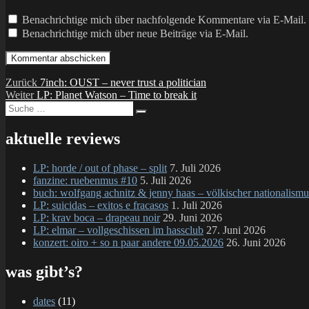
Benachrichtige mich über nachfolgende Kommentare via E-Mail.
Benachrichtige mich über neue Beiträge via E-Mail.
Beitragsnavigation
Vorheriger
Zurück
7inch: OUST – never trust a politician
Nächster
Beitrag:
Weiter
LP: Planet Watson – Time to break it
Suche
Beitrag:
Suchen
nach:
aktuelle reviews
LP: horde / out of phase – split
7. Juli 2026
fanzine: ruebenmus #10
5. Juli 2026
buch: wolfgang achnitz & jenny haas – völkischer nationalismu
LP: suicidas – exitos e fracasos
1. Juli 2026
LP: krav boca – drapeau noir
29. Juni 2026
LP: elmar – vollgeschissen im hassclub
27. Juni 2026
konzert: oiro + so n paar andere 09.05.2026
26. Juni 2026
was gibt’s?
dates
(11)