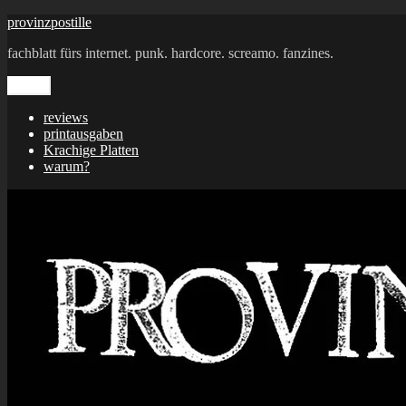
Zum
provinzpostille
Inhalt
fachblatt fürs internet. punk. hardcore. screamo. fanzines.
springen
Menü
reviews
printausgaben
Krachige Platten
warum?