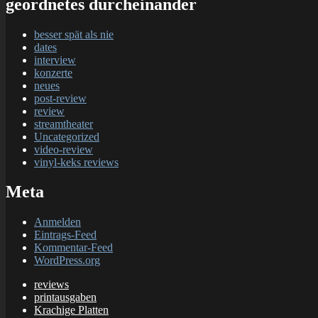
geordnetes durcheinander
besser spät als nie
dates
interview
konzerte
neues
post-review
review
streamtheater
Uncategorized
video-review
vinyl-keks reviews
Meta
Anmelden
Eintrags-Feed
Kommentar-Feed
WordPress.org
reviews
printausgaben
Krachige Platten