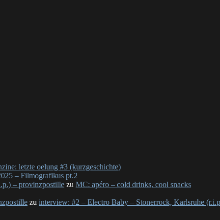
nzine: letzte oelung #3 (kurzgeschichte)
025 – Filmografikus pt.2
p.) – provinzpostille
zu
MC: apéro – cold drinks, cool snacks
nzpostille
zu
interview: #2 – Electro Baby – Stonerrock, Karlsruhe (r.i.p