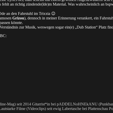
ehlt an richtig zündende(lde)m Material. Was wahrscheinlich an bspw
Ode an den Fahrstuhl im Trixxta 😉
 famosen
Grizou
), dennoch in meiner Erinnerung verankert, ein Fahrstuh
 passen könnte.
 Verständnis zur Musik, weswegen sogar ein(e) „Dub Station“ Platz fin
i BC:
 Online-Mag) seit 2014 Gitarrist*in bei pADDELNoHNEkANU (Punkband)
utstarke Filme (Videoclips) seit ewig Labertasche bei Plattenschau Po