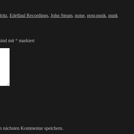
ritz
,
Edelfaul Recordings
,
John Steam
,
noise
,
post-punk
,
punk
sind mit
*
markiert
n nächsten Kommentar speichern.