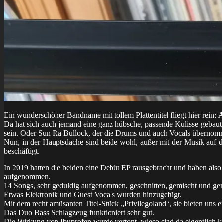
Ein wunderschöner Bandname mit tollem Plattentitel fliegt hier rein:
A
Da hat sich auch jemand eine ganz hübsche, passende Kulisse gebaut,
sein. Oder Sun Ra Bullock, der die Drums und auch Vocals übernom
Nun, in der Hauptsdache sind beide wohl, außer mit der Musik auf
beschäftigt.
In 2019 hatten die beiden eine Debüt EP rausgebracht und haben also
aufgenommen.
14 Songs, sehr geduldig aufgenommen, geschnitten, gemischt und gem
Etwas Elektronik und Guest Vocals wurden hinzugefügt.
Mit dem recht amüsanten Titel-Stück „Privilegoland“, sie bieten uns
Das Duo Bass Schlagzeug funktioniert sehr gut.
Die Wirkung von Ibuprofen wurde vertont, wieso sind da eigentlich 