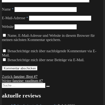
Name
*
E-Mail-Adresse
*
Website
Name, E-Mail-Adresse und Website in diesem Browser für
meinen nächsten Kommentar speichern.
Benachrichtige mich über nachfolgende Kommentare via E-
Mail.
Benachrichtige mich über neue Beiträge via E-Mail.
Beitragsnavigation
Vorheriger
Zurück
fanzine: Brot #7
Nächster
Beitrag:
Weiter
fanzine: rauditum #7
Suche
Beitrag:
Suchen
nach:
aktuelle reviews