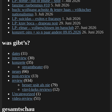
LP: horde / out of phase – split
7. Juli 2026
fanzine: ruebenmus #10
5. Juli 2026
buch: wolfgang achnitz & jenny haas – völkischer
nationalismus
3. Juli 2026
LP: suicidas – exitos e fracasos
1. Juli 2026
LP: krav boca – drapeau noir
29. Juni 2026
LP: elmar – vollgeschissen im hassclub
27. Juni 2026
konzert: oiro + so n paar andere 09.05.2026
26. Juni 2026
was gibt’s?
dates
(11)
interview
(30)
konzerte
(35)
streamtheater
(1)
neues
(66)
post-review
(13)
review
(934)
besser spät als nie
(79)
vinyl-keks reviews
(12)
Uncategorized
(1)
video-review
(51)
gesamtschau