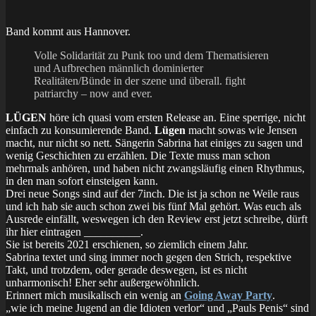
Band kommt aus Hannover.
Volle Solidarität zu Punk too und dem Thematisieren
und Aufbrechen männlich dominierter
Realitäten/Bünde in der szene und überall. fight
patriarchy – now and ever.
LÜGEN
höre ich quasi vom ersten Release an. Eine sperrige, nicht
einfach zu konsumierende Band.
Lügen
macht sowas wie Jensen
macht, nur nicht so nett. Sängerin Sabrina hat einiges zu sagen und
wenig Geschichten zu erzählen. Die Texte muss man schon
mehrmals anhören, und haben nicht zwangsläufig einen Rhythmus,
in den man sofort einsteigen kann.
Drei neue Songs sind auf der 7inch. Die ist ja schon ne Weile raus
und ich hab sie auch schon zwei bis fünf Mal gehört. Was euch als
Ausrede einfällt, weswegen ich den Review erst jetzt schreibe, dürft
ihr hier eintragen __________.
Sie ist bereits 2021 erschienen, so ziemlich einem Jahr.
Sabrina textet und sing immer noch gegen den Strich, respektive
Takt, und trotzdem, oder gerade deswegen, ist es nicht
unharmonisch! Eher sehr außergewöhnlich.
Erinnert mich musikalisch ein wenig an
Going Away Party
.
„wie ich meine Jugend an die Idioten verlor“ und „Pauls Penis“ sind