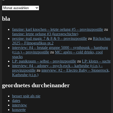
gesamtschau
bla
fanzine: karl knochen – letzte oelung #5 – provinzpostille
zu
fanzine: letzte oelung #3 (kurzgeschichte)
perzine: trail magic 7 & 8 & 9 – provinzpostille
zu
Rückschau
2025 – Filmografikus pt.2
interview: #4 – brutale gruppe 5000 – synthpunk – hamburg
(r.i.p.) – provinzpostille
zu
MC: apéro – cold drinks, cool
snacks
LP: panikraum – selbst – provinzpostille
zu
LP: klotzs – sucht
interview: #4 – adoney – psych-rock – karlsruhe (r.i.p.) –
provinzpostille
zu
interview: #2 – Electro Baby – Stonerrock,
Karlsruhe (r.i.p.)
geordnetes durcheinander
besser spät als nie
dates
interview
konzerte