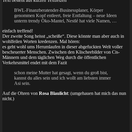
Text besteht aus kurzen Textfetzen
BWL-Finanzberatender-Businessplaner, Körper
genommen Kopf entleert, freie Entfaltung – neue Ideen
unterm trendy Öko-Mantel, Nestlé hat viele Namen, …
einfach treffend!
Der zweite Song heisst „scheiße“. Diese könnte man aber auch in
wohlfeilen Worten kredenzen. Mal hören:
es geht wohl ums Herumlaufen in dieser abgefuckten Welt voller
bescheuerter Menschen. Zwischen den Klischeebilder von Cis-
Männern und dem täglichen Weg durch die öffentlichen
Verkehrsmittel endet mit dem Fazit
schon meine Mutter hat gesagt, wenn du groß bist,
kannst du alles sein und ich wollt am liebsten immer
Asi sein.
Auf die Ohren von
Rosa Blaulicht
: (umgehauen hat mich das nun
nicht.)