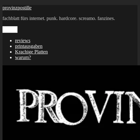
Zum
provinzpostille
Inhalt
fachblatt fürs internet. punk. hardcore. screamo. fanzines.
springen
Menü
reviews
printausgaben
Krachige Platten
warum?