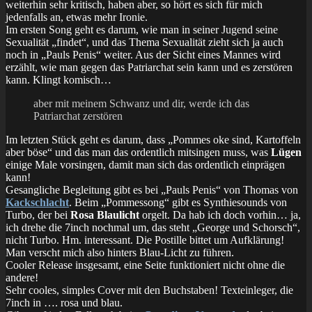
weiterhin sehr kritisch, haben aber, so hört es sich für mich
jedenfalls an, etwas mehr Ironie.
Im ersten Song geht es darum, wie man in seiner Jugend seine
Sexualität „findet“, und das Thema Sexualität zieht sich ja auch
noch in „Pauls Penis“ weiter. Aus der Sicht eines Mannes wird
erzählt, wie man gegen das Patriarchat sein kann und es zerstören
kann. Klingt komisch…
aber mit meinem Schwanz und dir, werde ich das
Patriarchat zerstören
Im letzten Stück geht es darum, dass „Pommes oke sind, Kartoffeln
aber böse“ und das man das ordentlich mitsingen muss, was
Lügen
einige Male vorsingen, damit man sich das ordentlich einprägen
kann!
Gesangliche Begleitung gibt es bei „Pauls Penis“ von Thomas von
Kackschlacht
. Beim „Pommessong“ gibt es Synthiesounds von
Turbo, der bei
Rosa Blaulicht
orgelt. Da hab ich doch vorhin… ja,
ich drehe die 7inch nochmal um, das steht „George und Schorsch“,
nicht Turbo. Hm. interessant. Die Postille bittet um Aufklärung!
Man verscht mich also hinters Blau-Licht zu führen.
Cooler Release insgesamt, eine Seite funktioniert nicht ohne die
andere!
Sehr cooles, simples Cover mit den Buchstaben! Texteinleger, die
7inch in …. rosa und blau.