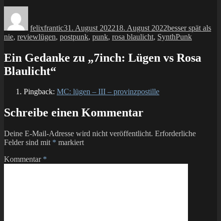
Autor
Veröffentlicht
Kategorien
am
felixfrantic
31. August 2022
18. August 2022
besser spät als
Schlagwörter
nie
,
review
lügen
,
postpunk
,
punk
,
rosa blaulicht
,
SynthPunk
Ein Gedanke zu „7inch: Lügen vs Rosa
Blaulicht“
Pingback:
MC: lügen – III – provinzpostille
Schreibe einen Kommentar
Deine E-Mail-Adresse wird nicht veröffentlicht.
Erforderliche
Felder sind mit
*
markiert
Kommentar
*