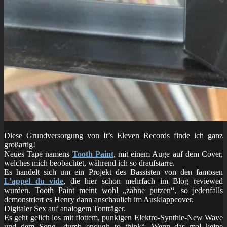
Diese Grundversorgung von It’s Eleven Records finde ich ganz
großartig!
Neues Tape namens
Tooth Paint
, mit einem Auge auf dem Cover,
welches mich beobachtet, während ich so draufstarre.
Es handelt sich um ein Projekt des Bassisten von den famosen
L’appel du vide
, die hier schon mehrfach im Blog reviewed
wurden. Tooth Paint meint wohl „zähne putzen“, so jedenfalls
demonstriert es Henry dann anschaulich im Ausklappcover.
Digitaler Sex auf analogem Tonträger.
Es geht gelich los mit flottem, punkigen Elektro-Synthie-New Wave
und dem Song „dumb enough to think“. Wenn das mal keine