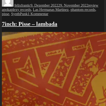
am
felixfrantic
9. Dezember 2022
29. November 2022
review
apokaplexy records
,
Las Hermanas Martinez
,
phantom records
,
zu
pisse
,
SynthPunk
1 Kommentar
MC:
groupo
7inch: Pisse – lambada
pisse
–
los
alemanes
no
pueden
bailar