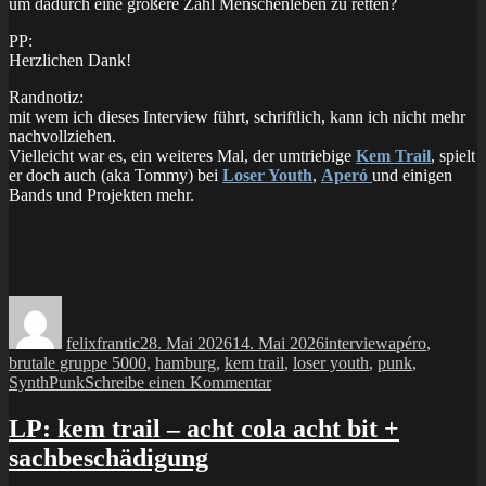
um dadurch eine größere Zahl Menschenleben zu retten?
PP:
Herzlichen Dank!
Randnotiz:
mit wem ich dieses Interview führt, schriftlich, kann ich nicht mehr
nachvollziehen.
Vielleicht war es, ein weiteres Mal, der umtriebige
Kem Trail
, spielt
er doch auch (aka Tommy) bei
Loser Youth
,
Aperó
und einigen
Bands und Projekten mehr.
Autor
Veröffentlicht
Kategorien
Schlagwörter
am
felixfrantic
28. Mai 2026
14. Mai 2026
interview
apéro
,
brutale gruppe 5000
,
hamburg
,
kem trail
,
loser youth
,
punk
,
zu
SynthPunk
Schreibe einen Kommentar
interview:
#4
LP: kem trail – acht cola acht bit +
–
sachbeschädigung
brutale
gruppe