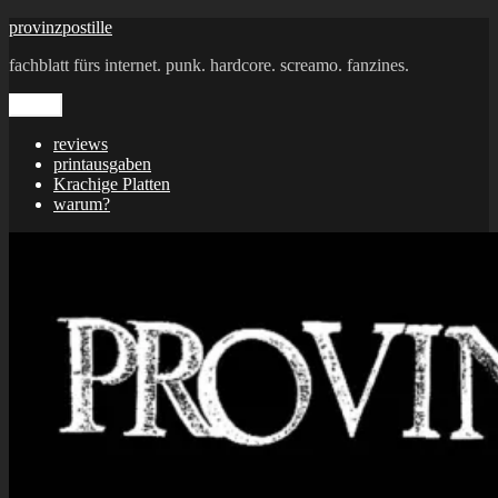
Zum
provinzpostille
Inhalt
fachblatt fürs internet. punk. hardcore. screamo. fanzines.
springen
Menü
reviews
printausgaben
Krachige Platten
warum?