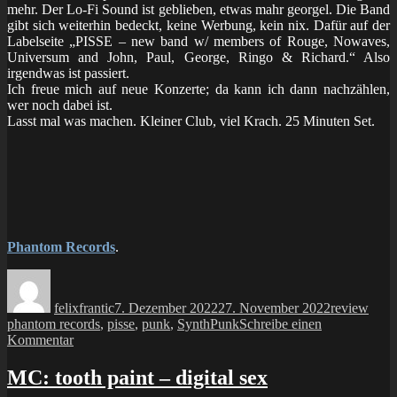
mehr. Der Lo-Fi Sound ist geblieben, etwas mahr georgel. Die Band
gibt sich weiterhin bedeckt, keine Werbung, kein nix. Dafür auf der
Labelseite „PISSE – new band w/ members of Rouge, Nowaves,
Universum and John, Paul, George, Ringo & Richard.“ Also
irgendwas ist passiert.
Ich freue mich auf neue Konzerte; da kann ich dann nachzählen,
wer noch dabei ist.
Lasst mal was machen. Kleiner Club, viel Krach. 25 Minuten Set.
Phantom Records
.
Autor
Veröffentlicht
Kategorien
Schl
am
felixfrantic
7. Dezember 2022
27. November 2022
review
phantom records
,
pisse
,
punk
,
SynthPunk
Schreibe einen
zu
Kommentar
7inch:
Pisse
MC: tooth paint – digital sex
–