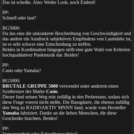
Das ist scheiße. Also: Weder Look, noch Einheit!
PP:
Schnell oder laut?
BG5000:
Da das eine die unkonkrete Beschreibung von Geschwindigkeit und
das andere ein Ausdruck subjektiven Empfindens von Lautstärke ist,
ist es sehr schwer eine Entscheidung zu treffen.
Beides in Kombination hingegen stellt eine gute Wahl von Kriterien
hochqualitativer Punkmusik dar. Beides!
PP:
Casio oder Yamaha?
BG5000:
BRUTALE GRUPPE 5000
verwendet unter anderem einen
Synthesizer der Marke
Casio
.
Dieser fand seinen Weg rein zufällig in den Proberaum, sodass sich
diese Frage vorerst nicht stellte. Die Bassgitarre, die ebenso zufällig
den Weg zu RADIOAKTIV MNNN fand, wurde vom Hersteller
Yamaha
fabriziert. Danke an die lieben Menschen, die diese
Geschenke brachten. Beides!
PP:
Vergangenheit oder Zukunftsmaschine?