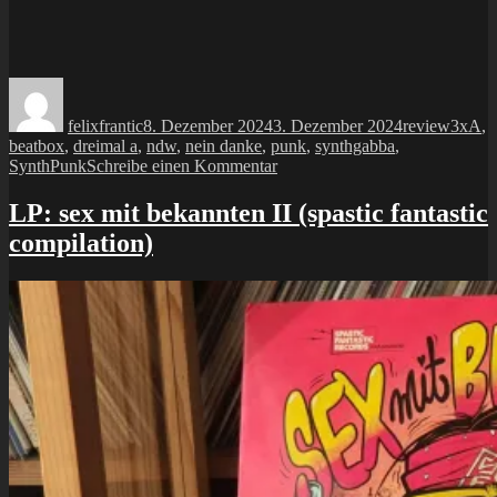
Autor
Veröffentlicht
Kategorien
Schlag
am
felixfrantic
8. Dezember 2024
3. Dezember 2024
review
3xA
,
beatbox
,
dreimal a
,
ndw
,
nein danke
,
punk
,
synthgabba
,
zu
SynthPunk
Schreibe einen Kommentar
10inch:
nein,
LP: sex mit bekannten II (spastic fantastic
danke
compilation)
–
ich
weiß
nicht,
wo
ich
bin