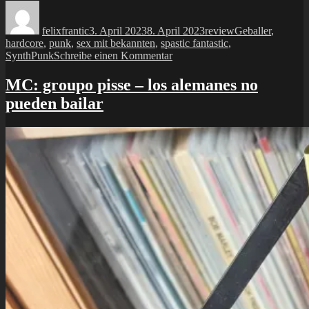
Autor
Veröffentlicht
Kategorien
Schlagwörter
am
felixfrantic
3. April 2023
8. April 2023
review
Geballer
,
hardcore
,
punk
,
sex mit bekannten
,
spastic fantastic
,
zu
SynthPunk
Schreibe einen Kommentar
LP:
sex
MC: groupo pisse – los alemanes no
mit
pueden bailar
bekannten
II
(spastic
fantastic
compilation)