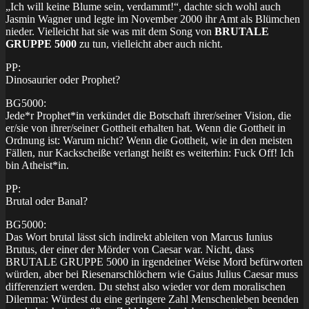
„Ich will keine Blume sein, verdammt!“, dachte sich wohl auch
Jasmin Wagner und legte im November 2000 ihr Amt als Blümchen
nieder. Vielleicht hat sie was mit dem Song von
BRUTALE
GRUPPE 5000
zu tun, vielleicht aber auch nicht.
PP:
Dinosaurier oder Prophet?
BG5000:
Jede*r Prophet*in verkündet die Botschaft ihrer/seiner Vision, die
er/sie von ihrer/seiner Gottheit erhalten hat. Wenn die Gottheit in
Ordnung ist: Warum nicht? Wenn die Gottheit, wie in den meisten
Fällen, nur Kackscheiße verlangt heißt es weiterhin: Fuck Off! Ich
bin Atheist*in.
PP:
Brutal oder Banal?
BG5000:
Das Wort brutal lässt sich indirekt ableiten von Marcus Iunius
Brutus, der einer der Mörder von Caesar war. Nicht, dass
BRUTALE GRUPPE 5000 in irgendeiner Weise Mord befürworten
würden, aber bei Riesenarschlöchern wie Gaius Julius Caesar muss
differenziert werden. Du stehst also wieder vor dem moralischen
Dilemma: Würdest du eine geringere Zahl Menschenleben beenden