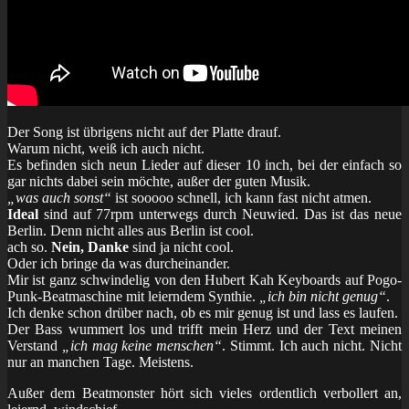
Der Song ist übrigens nicht auf der Platte drauf.
Warum nicht, weiß ich auch nicht.
Es befinden sich neun Lieder auf dieser 10 inch, bei der einfach so
gar nichts dabei sein möchte, außer der guten Musik.
„was auch sonst“
ist sooooo schnell, ich kann fast nicht atmen.
Ideal
sind auf 77rpm unterwegs durch Neuwied. Das ist das neue
Berlin. Denn nicht alles aus Berlin ist cool.
ach so.
Nein, Danke
sind ja nicht cool.
Oder ich bringe da was durcheinander.
Mir ist ganz schwindelig von den Hubert Kah Keyboards auf Pogo-
Punk-Beatmaschine mit leierndem Synthie.
„ich bin nicht genug“
.
Ich denke schon drüber nach, ob es mir genug ist und lass es laufen.
Der Bass wummert los und trifft mein Herz und der Text meinen
Verstand
„ich mag keine menschen“
. Stimmt. Ich auch nicht. Nicht
nur an manchen Tage. Meistens.
Außer dem Beatmonster hört sich vieles ordentlich verbollert an,