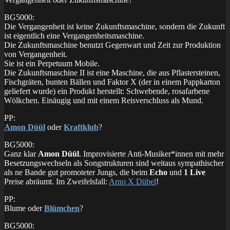
BG5000:
Die Vergangenheit ist keine Zukunftsmaschine, sondern die Zukunft
ist eigentlich eine Vergangenheitsmaschine.
Die Zukunftsmaschine benutzt Gegenwart und Zeit zur Produktion
von Vergangenheit.
Sie ist ein Perpetuum Mobile.
Die Zukunftsmaschine II ist eine Maschine, die aus Pflastersteinen,
Fischgräten, bunten Bällen und Faktor X (der in einem Pappkarton
geliefert wurde) ein Produkt herstellt: Schwebende, rosafarbene
Wölkchen. Einäugig und mit einem Reisverschluss als Mund.
PP:
Amon Düül
oder
Kraftklub
?
BG5000:
Ganz klar
Amon Düül
. Improvisierte Anti-Musiker*innen mit mehr
Besetzungswechseln als Songstrukturen sind weitaus sympathischer
als ne Bande gut promoteter Jungs, die beim
Echo
und
1 Live
Preise abräumt. Im Zweifelsfall:
Arno X Dübel
!
PP:
Blume oder
Blümchen
?
BG5000: