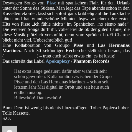
Deswegen Songs von
Pisse
mit spanischem Flair, für den Urlaub
unter der Sonne des Südens. Man legt das Tape abends schön in den
Kassettenrekorder, lässt sich sofort ganz kribbelig auf die Tanzfläche
bitten und hat wunderschöne Minuten bspw zu einem der ersten
Hits von Pisse „ich fühle nichts“ im Spanischen „no siento nada“.
Die weiteren Songs dürft ihr, voller Freude ob der guten Laune, die
diese Musik plötzlich versprüht, denn vom spröden Lo-Fi Charme
bliebt nicht viel. Unbeschreiblich gut!
Eine Kollaboration von Groupo
Pisse
und
Las Hermanas
Martinez
. Nach 30 sekündiger Recherche stellt sich heraus, das
(______________) – tragt euch selbst etwas ein. es ist lustig!
Das schreibt das Label
Apokaplexy
/
Phantom Records
Hat extra lange gedauert, dafür aber wahrlich sehr
schön geworden. Kollaboration zwischen der Grupo
Pisse und den Las Hermanas Martinez – schon seit
letztem Jahr Mai digital im Orbit und seit heut auch
endlich analog.
Bitteschön! Dankeschön!
Bum. Dem ist wenig bis nichts hinzuzufügen. Toller Papierschuber.
Tolle Kassette.
S.O.
Autor
Veröffentlicht
Kategorien
Schl