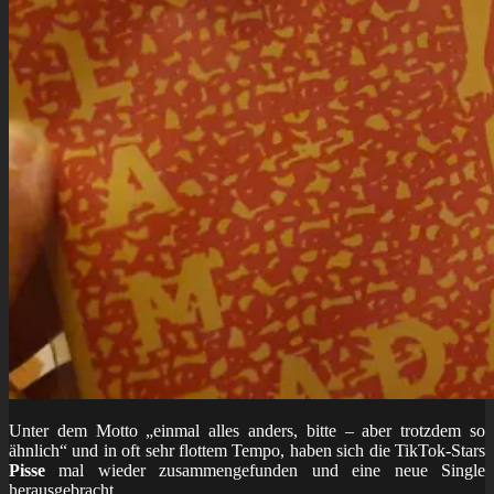
Unter dem Motto „einmal alles anders, bitte – aber trotzdem so
ähnlich“ und in oft sehr flottem Tempo, haben sich die TikTok-Stars
Pisse
mal wieder zusammengefunden und eine neue Single
herausgebracht.