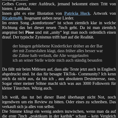
Gelbes Cover, roter Aufdruck, jemand bekommt einen Tritt von
hinten. Lambada.
Innen gibt es eine Illustation von
Patricia Huck
. Artwork von
Ricaletto86
. Insgesamt sieben neue Lieder.
Im ersten Song „komfortzone“ ist schon ziemlich klar in welche
Richtung das bei dieser neuen 7inch geht. Da ist man ziemlich
angepisst bei
Pisse
und mit „unity“ legt man noch ordentlich einen
drauf. Der typische Zynismus trifft hart auf die Realität.
der hängen gebliebene Kinderficker drüber an der Bar
der mit Zornesfalten klagt, dass früher alles besser war
die Zähne halb verfault, die Alte weggelaufen
ich an seiner Stelle würde mich auch ständig besaufen
Da fällt mir beim Mitlesen auf, dass alle Texte jetzt auch in Englisch
abgedruckt sind. Ist das für besagte TikTok- Community? Ich kenn
mich da nicht aus, da bin ich , aus absolutem Desinteresse, raus.
Sogar einer meiner Söhne macht sich was aus 3000 Followern für
kleine Tänzchen. Witzig auch.
Ich weiß, das tut bei dieser Band überhaupt nicht Not, noch
irgendwen um ein Review zu bitten. Oder eines zu schreiben. Das
verkauft sich ja alles von selbst.
Die Stimme klingt ein wenig anders inzwischen, wenn man da auf
die erste 7inch „praktikum in der karibik“ schaut – kein Vergleich