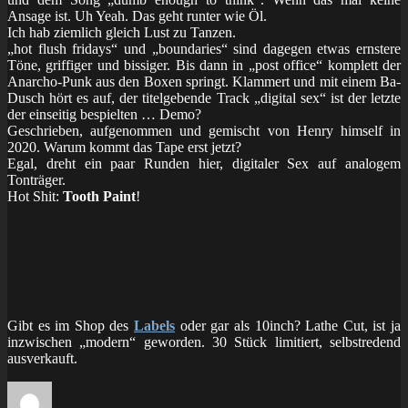
Ansage ist. Uh Yeah. Das geht runter wie Öl.
Ich hab ziemlich gleich Lust zu Tanzen.
„hot flush fridays“ und „boundaries“ sind dagegen etwas ernstere
Töne, griffiger und bissiger. Bis dann in „post office“ komplett der
Anarcho-Punk aus den Boxen springt. Klammert und mit einem Ba-
Dusch hört es auf, der titelgebende Track „digital sex“ ist der letzte
der einseitig bespielten … Demo?
Geschrieben, aufgenommen und gemischt von Henry himself in
2020. Warum kommt das Tape erst jetzt?
Egal, dreht ein paar Runden hier, digitaler Sex auf analogem
Tonträger.
Hot Shit:
Tooth Paint
!
Gibt es im Shop des
Labels
oder gar als 10inch? Lathe Cut, ist ja
inzwischen „modern“ geworden. 30 Stück limitiert, selbstredend
ausverkauft.
Autor
Veröffentlicht
Kategorien
Schl
am