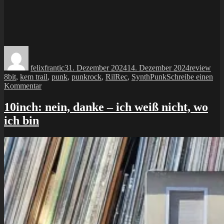
Autor
Veröffentlicht
Kategorien
Sch
am
felixfrantic
31. Dezember 2024
14. Dezember 2024
review
8bit
,
kem trail
,
punk
,
punkrock
,
RilRec
,
SynthPunk
Schreibe einen
zu
Kommentar
LP:
kem
10inch: nein, danke – ich weiß nicht, wo
trail
ich bin
–
acht
cola
acht
bit
+
sachbeschädigung