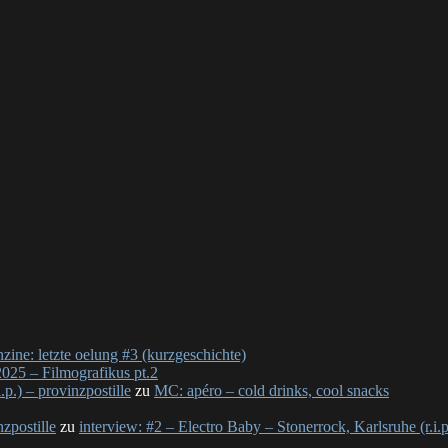
nzine: letzte oelung #3 (kurzgeschichte)
025 – Filmografikus pt.2
p.) – provinzpostille
zu
MC: apéro – cold drinks, cool snacks
nzpostille
zu
interview: #2 – Electro Baby – Stonerrock, Karlsruhe (r.i.p