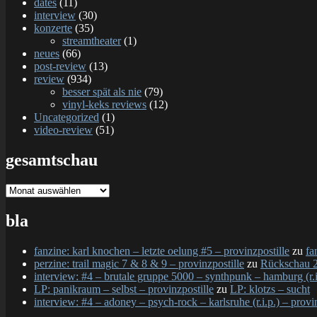
dates
(11)
interview
(30)
konzerte
(35)
streamtheater
(1)
neues
(66)
post-review
(13)
review
(934)
besser spät als nie
(79)
vinyl-keks reviews
(12)
Uncategorized
(1)
video-review
(51)
gesamtschau
gesamtschau
bla
fanzine: karl knochen – letzte oelung #5 – provinzpostille
zu
fa
perzine: trail magic 7 & 8 & 9 – provinzpostille
zu
Rückschau 2
interview: #4 – brutale gruppe 5000 – synthpunk – hamburg (r.i.
LP: panikraum – selbst – provinzpostille
zu
LP: klotzs – sucht
interview: #4 – adoney – psych-rock – karlsruhe (r.i.p.) – provi