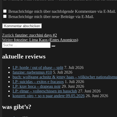
Benachrichtige mich über nachfolgende Kommentare via E-Mail.
Benachrichtige mich über neue Beiträge via E-Mail.
Beitragsnavigation
Vorheriger
Zurück
fanzine: zucchini days #2
Nächster
Beitrag:
Weiter
fotozine: Lima Kaos (Entes Anomicos)
Suche
Beitrag:
Suchen
nach:
aktuelle reviews
LP: horde / out of phase – split
7. Juli 2026
fanzine: ruebenmus #10
5. Juli 2026
buch: wolfgang achnitz & jenny haas – völkischer nationalismu
LP: suicidas – exitos e fracasos
1. Juli 2026
LP: krav boca – drapeau noir
29. Juni 2026
LP: elmar – vollgeschissen im hassclub
27. Juni 2026
konzert: oiro + so n paar andere 09.05.2026
26. Juni 2026
was gibt’s?