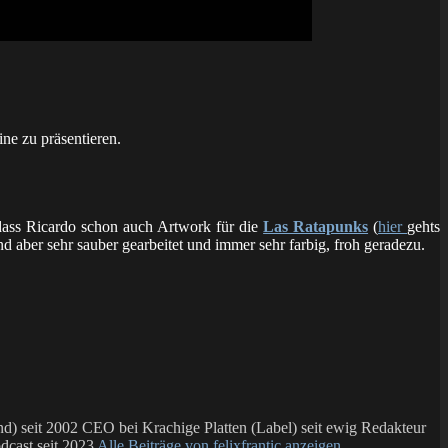
e zu präsentieren.
 dass Ricardo schon auch Artwork für die
Las Ratapunks
(
hier
gehts
d aber sehr sauber gearbeitet und immer sehr farbig, froh geradezu.
 seit 2002 CEO bei Krachige Platten (Label) seit ewig Redakteur
dcast seit 2023
Alle Beiträge von felixfrantic anzeigen