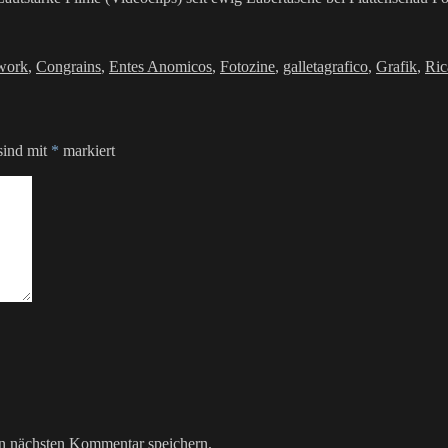
lagwörter
work
,
Congrains
,
Entes Anomicos
,
Fotozine
,
galletagrafico
,
Grafik
,
Ric
sind mit
*
markiert
n nächsten Kommentar speichern.