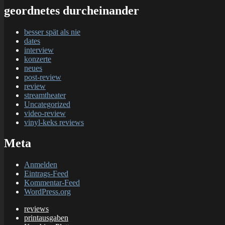
geordnetes durcheinander
besser spät als nie
dates
interview
konzerte
neues
post-review
review
streamtheater
Uncategorized
video-review
vinyl-keks reviews
Meta
Anmelden
Eintrags-Feed
Kommentar-Feed
WordPress.org
reviews
printausgaben