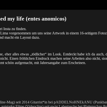
ned my life (entes anomicos)
ei Insta zu finden.
 Lima vorgenommen um uns seine Artwork in einem 16-seitigem Fotozin
und macht ein Layout dazu.
ne, eher alles etwas „tödlicher“ im Look. Entdeckt habe ich da auch,
cht. Einen fröhlichen Eindruck machen seine Arbeiten also nicht, sion
samt schön aufgemacht, mit Jahresangabe zum Erscheinen.
 Online-Mag) seit 2014 Gitarrist*in bei pADDELNoHNEkANU (Punkband)
utstarke Filme (Videoclips) seit ewig Labertasche bei Plattenschau Po