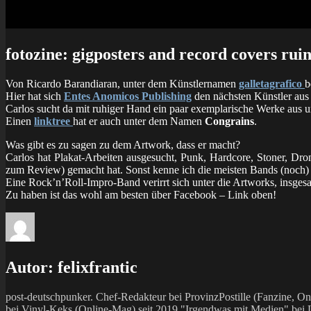
fotozine: gigposters and record covers rui
Von Ricardo Barandiaran, unter dem Künstlernamen
galletagrafico
b
Hier hat sich
Entes Anomicos Publishing
den nächsten Künstler aus
Carlos sucht da mit ruhiger Hand ein paar exemplarische Werke aus 
Einen
linktree
hat er auch unter dem Namen
Congrains
.
Was gibt es zu sagen zu dem Artwork, dass er macht?
Carlos hat Plakat-Arbeiten ausgesucht, Punk, Hardcore, Stoner, Dro
zum Review) gemacht hat. Sonst kenne ich die meisten Bands (noch) ni
Eine Rock’n’Roll-Impro-Band verirrt sich unter die Artworks, insge
Zu haben ist das wohl am besten über Facebook – Link oben!
Autor:
felixfrantic
post-deutschpunker. Chef-Redakteur bei ProvinzPostille (Fanzine,
bei Vinyl-Keks (Online-Mag) seit 2019 "Irgendwas mit Medien" bei La