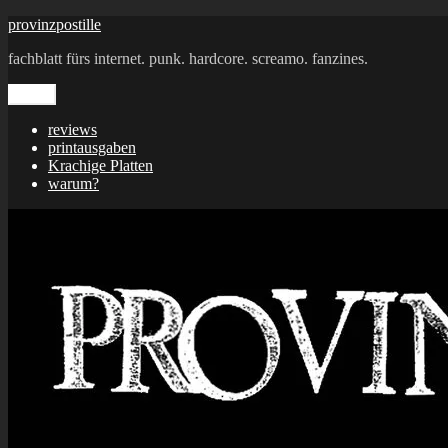
Zum
provinzpostille
Inhalt
fachblatt fürs internet. punk. hardcore. screamo. fanzines.
springen
Menü
reviews
printausgaben
Krachige Platten
warum?