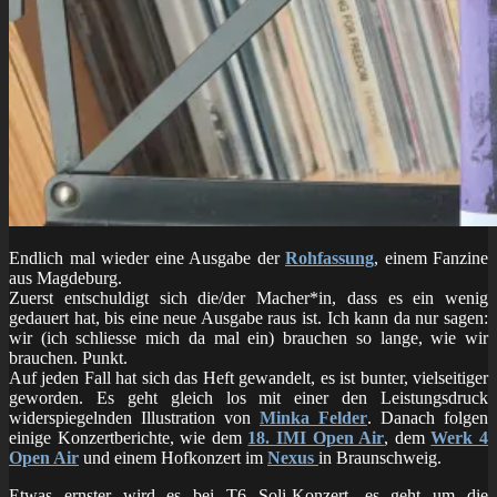
Endlich mal wieder eine Ausgabe der
Rohfassung
, einem Fanzine
aus Magdeburg.
Zuerst entschuldigt sich die/der Macher*in, dass es ein wenig
gedauert hat, bis eine neue Ausgabe raus ist. Ich kann da nur sagen:
wir (ich schliesse mich da mal ein) brauchen so lange, wie wir
brauchen. Punkt.
Auf jeden Fall hat sich das Heft gewandelt, es ist bunter, vielseitiger
geworden. Es geht gleich los mit einer den Leistungsdruck
widerspiegelnden Illustration von
Minka Felder
. Danach folgen
einige Konzertberichte, wie dem
18. IMI Open Air
, dem
Werk 4
Open Air
und einem Hofkonzert im
Nexus
in Braunschweig.
Etwas ernster wird es bei T6 Soli-Konzert, es geht um die