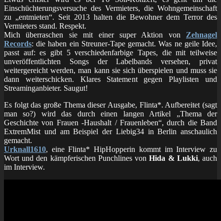
Einschüchterungsversuche des Vermieters, die Wohngemeinschaft
zu „entmieten“. Seit 2013 halten die Bewohner dem Terror des
Vermieters stand. Respekt.
Mich überraschen sie mit einer super Aktion von
Zehnagel
Records
: die haben ein Streuner-Tape gemacht. Was ne geile Idee,
passt auf: es gibt 5 verschiedenfarbige Tapes, die mit teilweise
unveröffentlichten Songs der Labelbands versehen, privat
weitergereicht werden, man kann sie sich überspielen und muss sie
dann weiterschicken. Klares Statement gegen Playlisten und
Streaminganbieter. Saugut!
Es folgt das große Thema dieser Ausgabe, Flinta*. Aufbereitet (sagt
man so?) wird das durch einen langen Artikel „Thema der
Geschichte von Frauen -Haushalt / Frauenleben“, durch die Band
ExtremMist und am Beispiel der Liebig34 in Berlin anschaulich
gemacht.
Urknall1610
, eine Flinta* HipHopperin kommt im Interview zu
Wort und den kämpferischen Punchlines von
Hida & Lukki
, auch
im Interview.