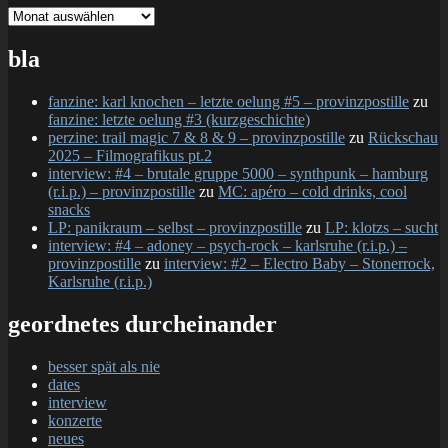
gesamtschau
bla
fanzine: karl knochen – letzte oelung #5 – provinzpostille
zu
fanzine: letzte oelung #3 (kurzgeschichte)
perzine: trail magic 7 & 8 & 9 – provinzpostille
zu
Rückschau
2025 – Filmografikus pt.2
interview: #4 – brutale gruppe 5000 – synthpunk – hamburg
(r.i.p.) – provinzpostille
zu
MC: apéro – cold drinks, cool
snacks
LP: panikraum – selbst – provinzpostille
zu
LP: klotzs – sucht
interview: #4 – adoney – psych-rock – karlsruhe (r.i.p.) –
provinzpostille
zu
interview: #2 – Electro Baby – Stonerrock,
Karlsruhe (r.i.p.)
geordnetes durcheinander
besser spät als nie
dates
interview
konzerte
neues