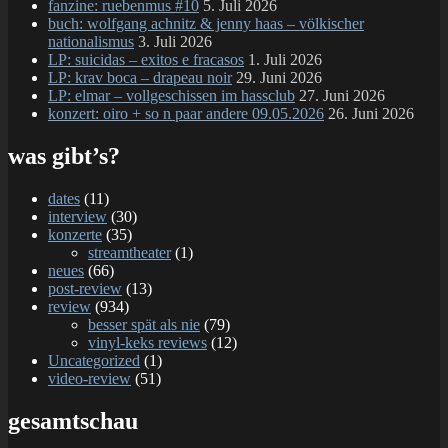
fanzine: ruebenmus #10
5. Juli 2026
buch: wolfgang achnitz & jenny haas – völkischer
nationalismus
3. Juli 2026
LP: suicidas – exitos e fracasos
1. Juli 2026
LP: krav boca – drapeau noir
29. Juni 2026
LP: elmar – vollgeschissen im hassclub
27. Juni 2026
konzert: oiro + so n paar andere 09.05.2026
26. Juni 2026
was gibt’s?
dates
(11)
interview
(30)
konzerte
(35)
streamtheater
(1)
neues
(66)
post-review
(13)
review
(934)
besser spät als nie
(79)
vinyl-keks reviews
(12)
Uncategorized
(1)
video-review
(51)
gesamtschau