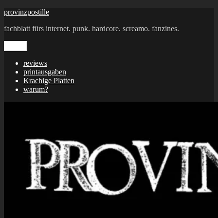
Zum
provinzpostille
Inhalt
fachblatt fürs internet. punk. hardcore. screamo. fanzines.
springen
Menü
reviews
printausgaben
Krachige Platten
warum?