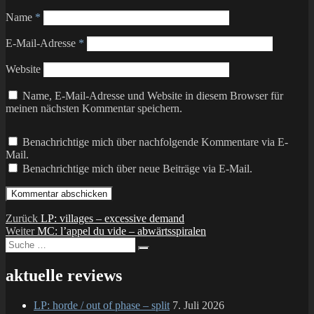
Name
*
E-Mail-Adresse
*
Website
Name, E-Mail-Adresse und Website in diesem Browser für
meinen nächsten Kommentar speichern.
Benachrichtige mich über nachfolgende Kommentare via E-
Mail.
Benachrichtige mich über neue Beiträge via E-Mail.
Beitragsnavigation
Vorheriger
Zurück
LP: villages – excessive demand
Nächster
Beitrag:
Weiter
MC: l’appel du vide – abwärtsspiralen
Suche
Beitrag:
Suchen
nach:
aktuelle reviews
LP: horde / out of phase – split
7. Juli 2026