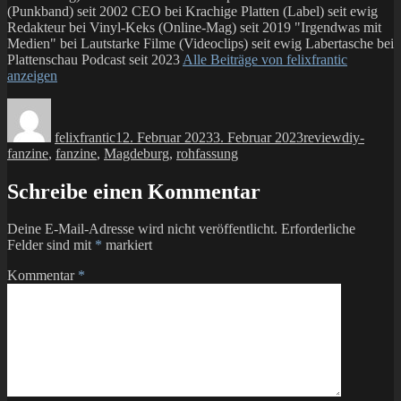
(Punkband) seit 2002 CEO bei Krachige Platten (Label) seit ewig
Redakteur bei Vinyl-Keks (Online-Mag) seit 2019 "Irgendwas mit
Medien" bei Lautstarke Filme (Videoclips) seit ewig Labertasche bei
Plattenschau Podcast seit 2023
Alle Beiträge von felixfrantic
anzeigen
Autor
Veröffentlicht
Kategorien
Schlagwör
am
felixfrantic
12. Februar 2023
3. Februar 2023
review
diy-
fanzine
,
fanzine
,
Magdeburg
,
rohfassung
Schreibe einen Kommentar
Deine E-Mail-Adresse wird nicht veröffentlicht.
Erforderliche
Felder sind mit
*
markiert
Kommentar
*