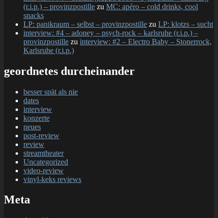
(r.i.p.) – provinzpostille
zu
MC: apéro – cold drinks, cool
snacks
LP: panikraum – selbst – provinzpostille
zu
LP: klotzs – sucht
interview: #4 – adoney – psych-rock – karlsruhe (r.i.p.) –
provinzpostille
zu
interview: #2 – Electro Baby – Stonerrock,
Karlsruhe (r.i.p.)
geordnetes durcheinander
besser spät als nie
dates
interview
konzerte
neues
post-review
review
streamtheater
Uncategorized
video-review
vinyl-keks reviews
Meta