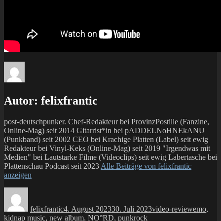
Autor:
felixfrantic
post-deutschpunker. Chef-Redakteur bei ProvinzPostille (Fanzine,
Online-Mag) seit 2014 Gitarrist*in bei pADDELNoHNEkANU
(Punkband) seit 2002 CEO bei Krachige Platten (Label) seit ewig
Redakteur bei Vinyl-Keks (Online-Mag) seit 2019 "Irgendwas mit
Medien" bei Lautstarke Filme (Videoclips) seit ewig Labertasche bei
Plattenschau Podcast seit 2023
Alle Beiträge von felixfrantic
anzeigen
Autor
Veröffentlicht
Kategorien
Schlagwö
am
felixfrantic
4. August 2023
30. Juli 2023
video-review
emo
,
kidnap music
,
new album
,
NO°RD
,
punkrock