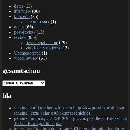
dates
(11)
interview
(30)
konzerte
(35)
streamtheater
(1)
neues
(66)
post-review
(13)
review
(934)
besser spät als nie
(79)
vinyl-keks reviews
(12)
Uncategorized
(1)
video-review
(51)
gesamtschau
gesamtschau
bla
fanzine: karl knochen – letzte oelung #5 – provinzpostille
zu
fanzine: letzte oelung #3 (kurzgeschichte)
perzine: trail magic 7 & 8 & 9 – provinzpostille
zu
Rückschau
2025 – Filmografikus pt.2
interview: #4 – brutale gruppe 5000 – synthpunk – hamburg