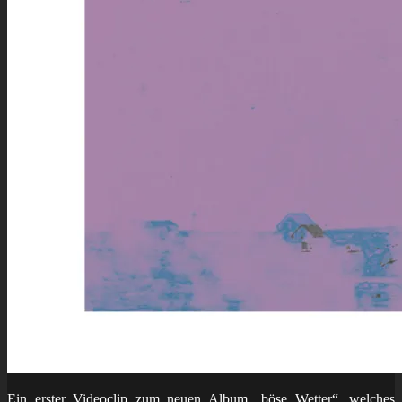
Ein erster Videoclip zum neuen Album „böse Wetter“, welches