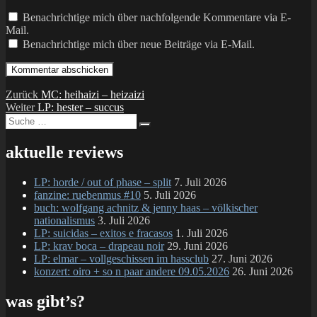
Benachrichtige mich über nachfolgende Kommentare via E-
Mail.
Benachrichtige mich über neue Beiträge via E-Mail.
Beitragsnavigation
Vorheriger
Zurück
MC: heihaizi – heizaizi
Nächster
Beitrag:
Weiter
LP: hester – succus
Suche
Beitrag:
Suchen
nach:
aktuelle reviews
LP: horde / out of phase – split
7. Juli 2026
fanzine: ruebenmus #10
5. Juli 2026
buch: wolfgang achnitz & jenny haas – völkischer
nationalismus
3. Juli 2026
LP: suicidas – exitos e fracasos
1. Juli 2026
LP: krav boca – drapeau noir
29. Juni 2026
LP: elmar – vollgeschissen im hassclub
27. Juni 2026
konzert: oiro + so n paar andere 09.05.2026
26. Juni 2026
was gibt’s?