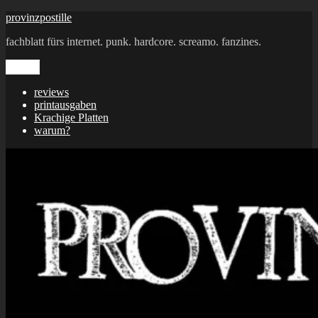
Zum
provinzpostille
Inhalt
fachblatt fürs internet. punk. hardcore. screamo. fanzines.
springen
Menü
reviews
printausgaben
Krachige Platten
warum?