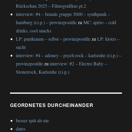
Rückschau 2025 – Filmografikus pt.2
interview: #4 – brutale gruppe 5000 – synthpunk –
hamburg (r.i.p.) – provinzpostille
zu
MC: apéro – cold
drinks, cool snacks
LP: panikraum – selbst – provinzpostille
zu
LP: klotzs –
sucht
interview: #4 – adoney – psych-rock – karlsruhe (r.i.p.) –
provinzpostille
zu
interview: #2 – Electro Baby –
Stonerrock, Karlsruhe (r.i.p.)
GEORDNETES DURCHEINANDER
besser spät als nie
dates