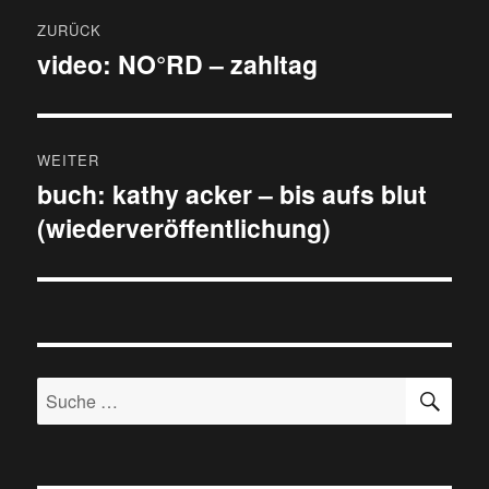
Beitragsnavigation
ZURÜCK
video: NO°RD – zahltag
Vorheriger
Beitrag:
WEITER
buch: kathy acker – bis aufs blut
Nächster
(wiederveröffentlichung)
Beitrag:
SU
Suche
nach: