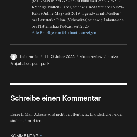
pADDELNoHNEkANU (Punkband) seit 2002 CEO bei
Krachige Platten (Label) seit ewig Redakteur bei Vinyl-
Keks (Online-Mag) seit 2019 "Irgendwas mit Medien"
bei Lautstarke Filme (Videoclips) seit ewig Labertasche
bei Plattenschau Podcast seit 2023
Alle Beiträge von felixfrantic anzeigen
Autor
Veröffentlicht
Kategorien
Schlagwörter
felixfrantic
11. Oktober 2023
video-review
klotzs
,
am
MajorLabel
,
post-punk
Schreibe einen Kommentar
Deine E-Mail-Adresse wird nicht veröffentlicht.
Erforderliche Felder
sind mit
*
markiert
KOMMENTAR
*