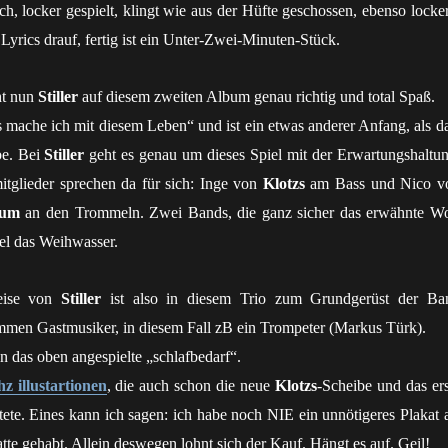
h, locker gespielt, klingt wie aus der Hüfte geschossen, ebenso locker
 Lyrics drauf, fertig ist ein Unter-Zwei-Minuten-Stück.
ht nun
Stiller
auf diesem zweiten Album genau richtig und total Spaß.
 mache ich mit diesem Leben“ und ist ein etwas anderer Anfang, als da
be. Bei
Stiller
geht es genau um dieses Spiel mit der Erwartungshaltun
tglieder sprechen da für sich: Inge von
Klotzs
am Bass und Nico v
aum
an den Trommeln. Zwei Bands, die ganz sicher das erwähnte Wo
el das Weihwasser.
eise von
Stiller
ist also in diesem Trio zum Grundgerüst der Ba
en Gastmusiker, in diesem Fall zB ein Trompeter (Markus Türk).
n das oben angespielte „schlafbedarf“.
hz illustartionen
, die auch schon die neue
Klotzs
-Scheibe und das ers
ete. Eines kann ich sagen: ich habe noch NIE ein unnötigeres Plakat a
tte gehabt. Allein deswegen lohnt sich der Kauf. Hängt es auf. Geil!