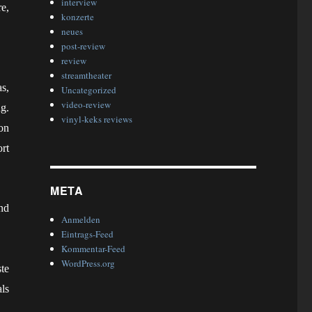
interview
e,
konzerte
neues
post-review
review
streamtheater
s,
Uncategorized
video-review
g.
vinyl-keks reviews
on
rt
META
nd
Anmelden
Eintrags-Feed
Kommentar-Feed
WordPress.org
te
ls