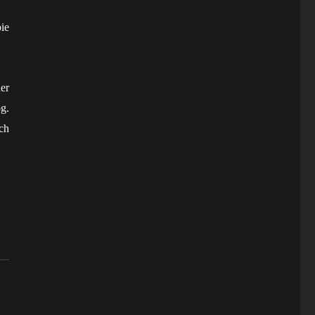
ie
er
g.
ch