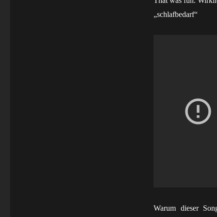
That was fun. Wirkli
„schlafbedarf“
Warum dieser Song