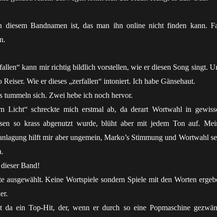
n diesem Bandnamen ist, das man ihn online nicht finden kann. Fa
n.
fallen“ kann mir richtig bildlich vorstellen, wie er diesen Song singt. 
 Reiser. Wie er dieses „zerfallen“ intoniert. Ich habe Gänsehaut.
s tummeln sich. Zwei hebe ich noch hervor.
em Licht“ schreckte mich erstmal ab, da derart Wortwahl in gewiss
eisen so krass abgenutzt wurde, blüht aber mit jedem Ton auf. Mei
anlagung hilft mir aber ungemein, Marko’s Stimmung und Wortwahl se
n.
 dieser Band!
e ausgewählt. Keine Wortspiele sondern Spiele mit den Worten ergeb
er.
ist da ein Top-Hit, der, wenn er durch so eine Popmaschine gezwän