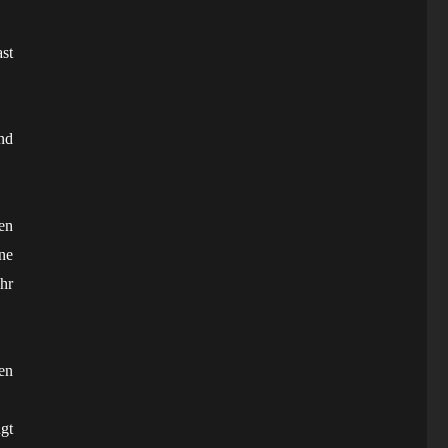
st
Und
en
ne
hr
en
gt