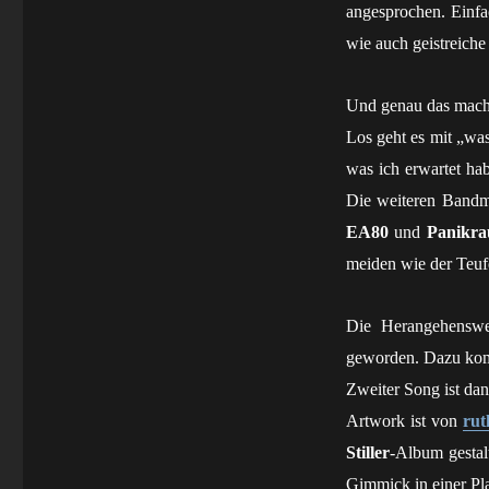
angesprochen. Einfac
wie auch geistreiche
Und genau das mac
Los geht es mit „was
was ich erwartet ha
Die weiteren Bandmi
EA80
und
Panikr
meiden wie der Teuf
Die Herangehensw
geworden. Dazu komm
Zweiter Song ist dan
Artwork ist von
rut
Stiller
-Album gestalt
Gimmick in einer Pla