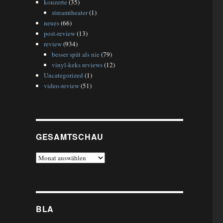
konzerte
(35)
streamtheater
(1)
neues
(66)
post-review
(13)
review
(934)
besser spät als nie
(79)
vinyl-keks reviews
(12)
Uncategorized
(1)
video-review
(51)
GESAMTSCHAU
gesamtschau
BLA