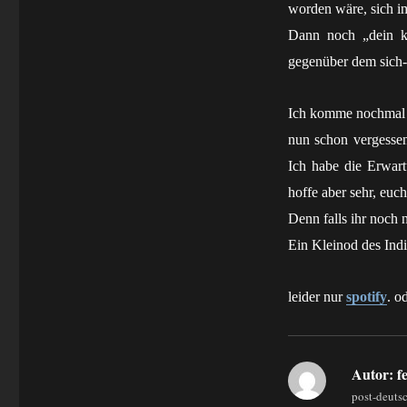
worden wäre, sich i
Dann noch „dein k
gegenüber dem sich-e
Ich komme nochmal z
nun schon vergessen
Ich habe die Erwartu
hoffe aber sehr, euc
Denn falls ihr noch n
Ein Kleinod des Ind
leider nur
spotify
. o
Autor:
fe
post-deuts