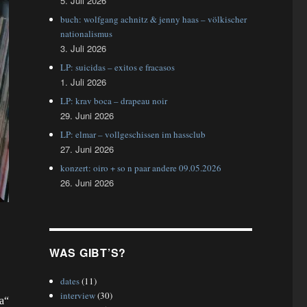
5. Juli 2026
buch: wolfgang achnitz & jenny haas – völkischer
nationalismus
3. Juli 2026
LP: suicidas – exitos e fracasos
1. Juli 2026
LP: krav boca – drapeau noir
29. Juni 2026
LP: elmar – vollgeschissen im hassclub
27. Juni 2026
konzert: oiro + so n paar andere 09.05.2026
26. Juni 2026
WAS GIBT’S?
dates
(11)
interview
(30)
a“