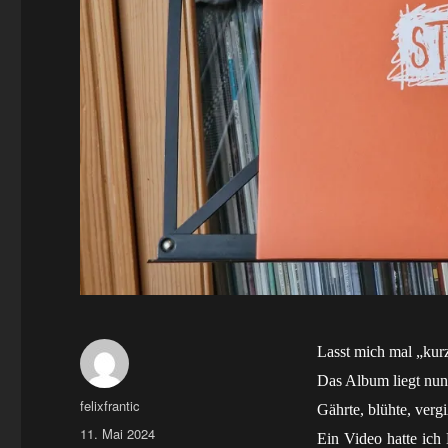
Lasst mich mal „kur
Das Album liegt nun
Autor
felixfrantic
Gährte, blühte, verg
Veröffentlicht
11. Mai 2024
Ein Video hatte ic