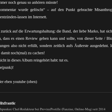
mmer noch genau so anhören müsste!
ommentar wurde gelöscht“ – auf den Punkt gebrachte Misanthrop
ntzünden-lassen im Internett.
urück auf die Erwartungshaltung: die Band, der liebe Marko, hat sich
, dass es einen Review geben kann und sollte, von dieser Seite / Blo
ngen also nicht erfüllt, sondern zeitlich aufs Äußerste ausgedehnt. I
h damit noch(mal) zu cachen!
icht in dieses Album reingehört habt: tut es.
ie(punk)!
der eben youtube (oben)
lixfrantic
chpunker. Chef-Redakteur bei ProvinzPostille (Fanzine, Online-Mag) seit 2014