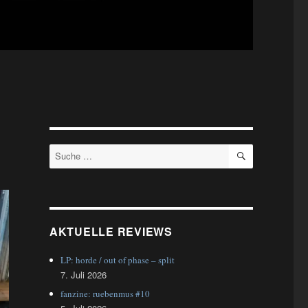
SUCHEN
Suche
nach:
AKTUELLE REVIEWS
LP: horde / out of phase – split
7. Juli 2026
fanzine: ruebenmus #10