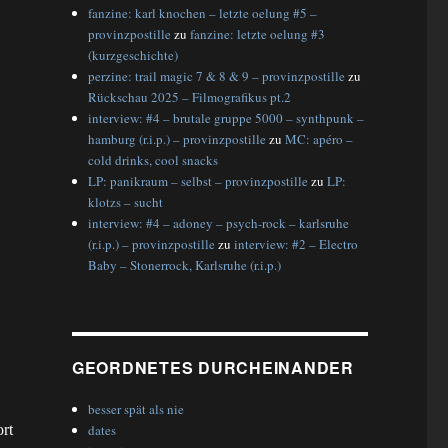
fanzine: karl knochen – letzte oelung #5 –
provinzpostille
zu
fanzine: letzte oelung #3
(kurzgeschichte)
perzine: trail magic 7 & 8 & 9 – provinzpostille
zu
Rückschau 2025 – Filmografikus pt.2
interview: #4 – brutale gruppe 5000 – synthpunk –
hamburg (r.i.p.) – provinzpostille
zu
MC: apéro –
cold drinks, cool snacks
LP: panikraum – selbst – provinzpostille
zu
LP:
klotzs – sucht
interview: #4 – adoney – psych-rock – karlsruhe
(r.i.p.) – provinzpostille
zu
interview: #2 – Electro
Baby – Stonerrock, Karlsruhe (r.i.p.)
GEORDNETES DURCHEINANDER
besser spät als nie
rt
dates