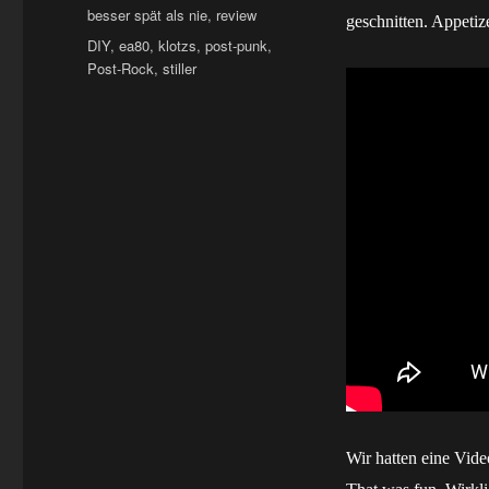
am
Kategorien
besser spät als nie
,
review
geschnitten. Appetiz
Schlagwörter
DIY
,
ea80
,
klotzs
,
post-punk
,
Post-Rock
,
stiller
Wir hatten eine Vide